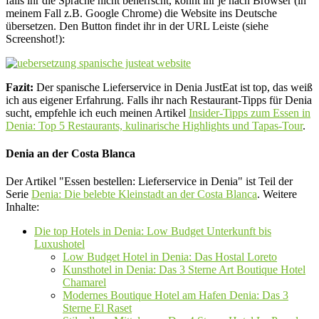
falls ihr die Sprache nicht beherrscht, könnt ihr je nach Browser (in
meinem Fall z.B. Google Chrome) die Website ins Deutsche
übersetzen. Den Button findet ihr in der URL Leiste (siehe
Screenshot!):
Fazit:
Der spanische Lieferservice in Denia JustEat ist top, das weiß
ich aus eigener Erfahrung. Falls ihr nach Restaurant-Tipps für Denia
sucht, empfehle ich euch meinen Artikel
Insider-Tipps zum Essen in
Denia: Top 5 Restaurants, kulinarische Highlights und Tapas-Tour
.
Denia an der Costa Blanca
Der Artikel "Essen bestellen: Lieferservice in Denia" ist Teil der
Serie
Denia: Die belebte Kleinstadt an der Costa Blanca
. Weitere
Inhalte:
Die top Hotels in Denia: Low Budget Unterkunft bis
Luxushotel
Low Budget Hotel in Denia: Das Hostal Loreto
Kunsthotel in Denia: Das 3 Sterne Art Boutique Hotel
Chamarel
Modernes Boutique Hotel am Hafen Denia: Das 3
Sterne El Raset