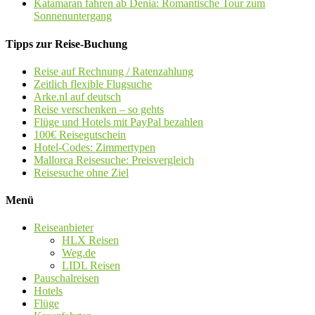
Katamaran fahren ab Denia: Romantische Tour zum
Sonnenuntergang
Tipps zur Reise-Buchung
Reise auf Rechnung / Ratenzahlung
Zeitlich flexible Flugsuche
Arke.nl auf deutsch
Reise verschenken – so gehts
Flüge und Hotels mit PayPal bezahlen
100€ Reisegutschein
Hotel-Codes: Zimmertypen
Mallorca Reisesuche: Preisvergleich
Reisesuche ohne Ziel
Menü
Reiseanbieter
HLX Reisen
Weg.de
LIDL Reisen
Pauschalreisen
Hotels
Flüge