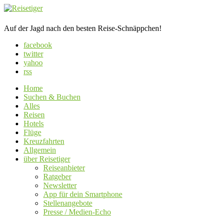
Auf der Jagd nach den besten Reise-Schnäppchen!
facebook
twitter
yahoo
rss
Home
Suchen & Buchen
Alles
Reisen
Hotels
Flüge
Kreuzfahrten
Allgemein
über Reisetiger
Reiseanbieter
Ratgeber
Newsletter
App für dein Smartphone
Stellenangebote
Presse / Medien-Echo