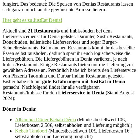
fungiert. Das bedeutet: Die Speisen von Denias Restaurants lassen
sich ganz einfach an die gewünschte Adresse liefern.
Hier geht es zu JustEat Denia!
Aktuell sind
21 Restaurants
und Imbissbuden bei dem
Lieferservicedienst für Denia gelistet. Darunter, Sushi-Restaurants,
Dönerbuden, italienische Lieferservices und sogar Burger-
Schnellrestaurants. Bei manchen Restaurants könnt ihr das bestellte
Essen selbst rausholen, dadurch spart ihr euch logischerweise die
Liefergebühren. Die Liefergebühren in Denia variieren, je nach
Imbiss/Restaurant. Einige Restaurants bieten nur die Lieferung zur
gewählten Adresse an. Persönlich habe ich bereits den Lieferservice
von Pizzeria Taormina und Darbar Indian Restaurant getestet.
Bisher habe ich nur
gute Erfahrungen mit JustEat in Denia
gemacht! Nachfolgend findet ihr alle verfügbaren
Restaurants/Imbisse für den
Lieferservice in Denia
(Stand August
2024):
Döner in Denia:
Alhambra Döner Kebab Dénia
(Mindestbestellwert 10€,
Lieferkosten 2,50€, selbst abholen und Lieferung möglich!)
Kebab Tandoori
(Mindestbestellwert 10€, Lieferkosten 1€,
selbst abholen und Lieferung möglich!)