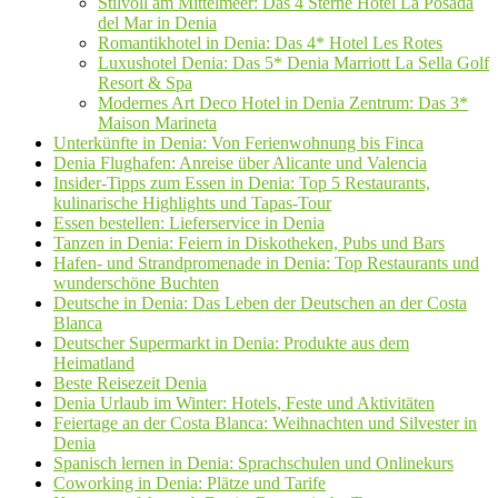
Stilvoll am Mittelmeer: Das 4 Sterne Hotel La Posada
del Mar in Denia
Romantikhotel in Denia: Das 4* Hotel Les Rotes
Luxushotel Denia: Das 5* Denia Marriott La Sella Golf
Resort & Spa
Modernes Art Deco Hotel in Denia Zentrum: Das 3*
Maison Marineta
Unterkünfte in Denia: Von Ferienwohnung bis Finca
Denia Flughafen: Anreise über Alicante und Valencia
Insider-Tipps zum Essen in Denia: Top 5 Restaurants,
kulinarische Highlights und Tapas-Tour
Essen bestellen: Lieferservice in Denia
Tanzen in Denia: Feiern in Diskotheken, Pubs und Bars
Hafen- und Strandpromenade in Denia: Top Restaurants und
wunderschöne Buchten
Deutsche in Denia: Das Leben der Deutschen an der Costa
Blanca
Deutscher Supermarkt in Denia: Produkte aus dem
Heimatland
Beste Reisezeit Denia
Denia Urlaub im Winter: Hotels, Feste und Aktivitäten
Feiertage an der Costa Blanca: Weihnachten und Silvester in
Denia
Spanisch lernen in Denia: Sprachschulen und Onlinekurs
Coworking in Denia: Plätze und Tarife