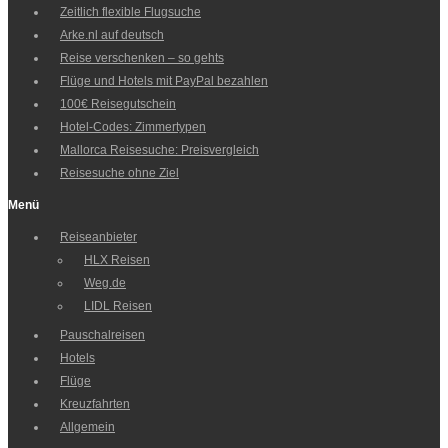
Zeitlich flexible Flugsuche
Arke.nl auf deutsch
Reise verschenken – so gehts
Flüge und Hotels mit PayPal bezahlen
100€ Reisegutschein
Hotel-Codes: Zimmertypen
Mallorca Reisesuche: Preisvergleich
Reisesuche ohne Ziel
Menü
Reiseanbieter
HLX Reisen
Weg.de
LIDL Reisen
Pauschalreisen
Hotels
Flüge
Kreuzfahrten
Allgemein