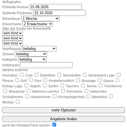
Abflughafen
Früheste Anreise
Späteste Rückreise
Reisedauer
Erwachsene
Alter der Kinder bei Reiseantritt
Verpflegung
Zimmer
Kategorie
Hotelname
Weitere Kriterien
Animation
Club
Diskothek
Strandnähe
Sandstrand Lage
Fitness
Golf
Pool
Kinderfreundlich
Massage
Sauna
Ruhige Lage
Segeln
Surfen
Tauchen
Tennis
Tischtennis
Wasserski
Wellness und Kur
Fernseher
Getrenntes
Schlafzimmer
Haartrockner
Kochgelegenheit
Meerblick
Minibar
mehr Optionen
Angebote finden
auch bei HolidayCheck suchen