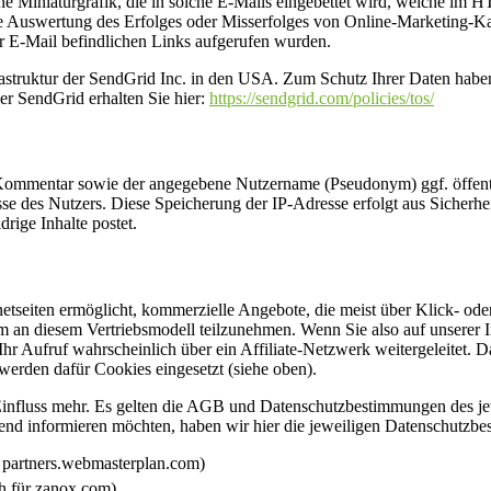
 eine Miniaturgrafik, die in solche E-Mails eingebettet wird, welche
che Auswertung des Erfolges oder Misserfolges von Online-Marketing
r E-Mail befindlichen Links aufgerufen wurden.
nfrastruktur der SendGrid Inc. in den USA. Zum Schutz Ihrer Daten habe
er SendGrid erhalten Sie hier:
https://sendgrid.com/policies/tos/
Kommentar sowie der angegebene Nutzername (Pseudonym) ggf. öffentlic
e des Nutzers. Diese Speicherung der IP-Adresse erfolgt aus Sicherhei
rige Inhalte postet.
rnetseiten ermöglicht, kommerzielle Angebote, die meist über Klick- oder
um an diesem Vertriebsmodell teilzunehmen. Wenn Sie also auf unserer 
Ihr Aufruf wahrscheinlich über ein Affiliate-Netzwerk weitergeleitet. 
 werden dafür Cookies eingesetzt (siehe oben).
 Einfluss mehr. Es gelten die AGB und Datenschutzbestimmungen des j
ehend informieren möchten, haben wir hier die jeweiligen Datenschutzbe
r partners.webmasterplan.com)
ch für zanox.com)