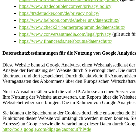
https://www.tradedoubler.com/en/privacy-policy
https://tradetracker.com/de/privacy-policy/
https://www.belboon.com/de/ueber-uns/datenschutz/
https://www.check24-partnerprogramm.de/datenschutz/
https://www.conversantmedia.com/legal/privacy
(gilt auch fü
https://www.financeads.net/aboutus/datenschutz/
Datenschutzbestimmungen für die Nutzung von Google Analytic
Diese Website benutzt Google Analytics, einen Webanalysedienst der
Analyse der Benutzung der Website durch Sie ermöglichen. Die durc
übertragen und dort gespeichert. Durch die aktivierte IP-Anonymisie
Vertragsstaaten des Abkommens über den Europäischen Wirtschaftsra
Nur in Ausnahmefällen wird die volle IP-Adresse an einen Server vo
Ihre Nutzung der Website auszuwerten, um Reports über die Website
Websitebetreiber zu erbringen. Die im Rahmen von Google Analytics
Sie können die Speicherung der Cookies durch eine entsprechende Eins
Funktionen dieser Website vollumfänglich werden nutzen können. Sie
Adresse) an Google sowie die Verarbeitung dieser Daten durch Google
http://tools.google.com/dlpage/gaoptout?hl=de