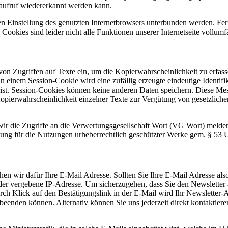
naufruf wiedererkannt werden kann.
en Einstellung des genutzten Internetbrowsers unterbunden werden. Fern
Cookies sind leider nicht alle Funktionen unserer Internetseite vollumf
Zugriffen auf Texte ein, um die Kopierwahrscheinlichkeit zu erfassen
In einem Session-Cookie wird eine zufällig erzeugte eindeutige Ident
rfrist. Session-Cookies können keine anderen Daten speichern. Dies
Kopierwahrscheinlichkeit einzelner Texte zur Vergütung von gesetzlic
e wir die Zugriffe an die Verwertungsgesellschaft Wort (VG Wort) melde
tung für die Nutzungen urheberrechtlich geschützter Werke gem. § 53 U
n wir dafür Ihre E-Mail Adresse. Sollten Sie Ihre E-Mail Adresse also 
ider vergebene IP-Adresse. Um sicherzugehen, dass Sie den Newslette
rch Klick auf den Bestätigungslink in der E-Mail wird Ihr Newsletter-A
enden können. Alternativ können Sie uns jederzeit direkt kontaktiere