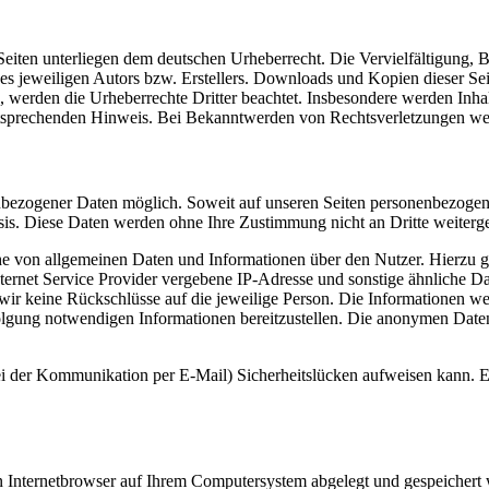
n Seiten unterliegen dem deutschen Urheberrecht. Die Vervielfältigung,
 jeweiligen Autors bzw. Erstellers. Downloads und Kopien dieser Seite
n, werden die Urheberrechte Dritter beachtet. Insbesondere werden Inhal
tsprechenden Hinweis. Bei Bekanntwerden von Rechtsverletzungen wer
nbezogener Daten möglich. Soweit auf unseren Seiten personenbezogen
 Basis. Diese Daten werden ohne Ihre Zustimmung nicht an Dritte weiter
eihe von allgemeinen Daten und Informationen über den Nutzer. Hierzu 
Internet Service Provider vergebene IP-Adresse und sonstige ähnliche Da
ir keine Rückschlüsse auf die jeweilige Person. Die Informationen wer
folgung notwendigen Informationen bereitzustellen. Die anonymen Daten
ei der Kommunikation per E-Mail) Sicherheitslücken aufweisen kann. Ei
 Internetbrowser auf Ihrem Computersystem abgelegt und gespeichert 