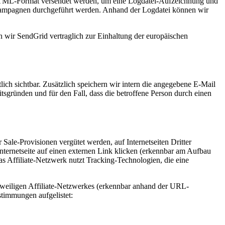
 im HTML-Format versendet werden, um eine Logdatei-Aufzeichnung und
-Kampagnen durchgeführt werden. Anhand der Logdatei können wir
n wir SendGrid vertraglich zur Einhaltung der europäischen
h sichtbar. Zusätzlich speichern wir intern die angegebene E-Mail
tsgründen und für den Fall, dass die betroffene Person durch einen
 Sale-Provisionen vergütet werden, auf Internetseiten Dritter
Internetseite auf einen externen Link klicken (erkennbar am Aufbau
Das Affiliate-Netzwerk nutzt Tracking-Technologien, die eine
eweiligen Affiliate-Netzwerkes (erkennbar anhand der URL-
stimmungen aufgelistet: