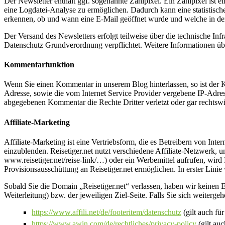
Der Newsletter enthält ggf. sogenannte Zählpixel. Ein Zählpixel ist
eine Logdatei-Analyse zu ermöglichen. Dadurch kann eine statistis
erkennen, ob und wann eine E-Mail geöffnet wurde und welche in de
Der Versand des Newsletters erfolgt teilweise über die technische I
Datenschutz Grundverordnung verpflichtet. Weitere Informationen üb
Kommentarfunktion
Wenn Sie einen Kommentar in unserem Blog hinterlassen, so ist der 
Adresse, sowie die vom Internet Service Provider vergebene IP-Adress
abgegebenen Kommentar die Rechte Dritter verletzt oder gar rechtswid
Affiliate-Marketing
Affiliate-Marketing ist eine Vertriebsform, die es Betreibern von Inte
einzublenden. Reisetiger.net nutzt verschiedene Affiliate-Netzwerk, 
www.reisetiger.net/reise-link/…) oder ein Werbemittel aufrufen, wird 
Provisionsausschüttung an Reisetiger.net ermöglichen. In erster Linie
Sobald Sie die Domain „Reisetiger.net“ verlassen, haben wir keinen
Weiterleitung) bzw. der jeweiligen Ziel-Seite. Falls Sie sich weiterg
https://www.affili.net/de/footeritem/datenschutz
(gilt auch fü
https://www.awin.com/de/rechtliches/privacy-policy
(gilt au