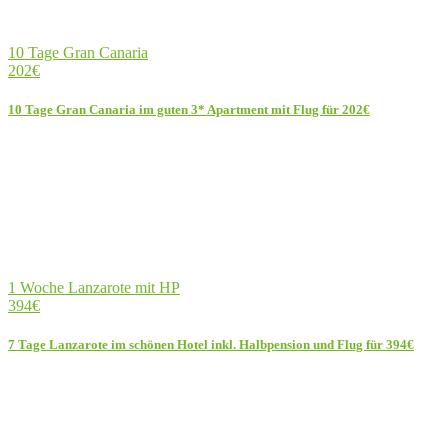
10 Tage Gran Canaria
202€
10 Tage Gran Canaria im guten 3* Apartment mit Flug für 202€
1 Woche Lanzarote mit HP
394€
7 Tage Lanzarote im schönen Hotel inkl. Halbpension und Flug für 394€