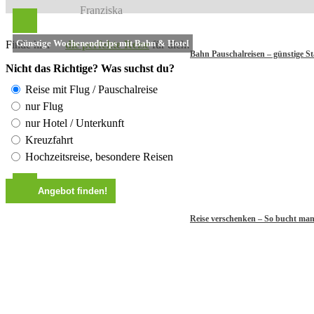
Franziska
Günstige Wochenendtrips mit Bahn & Hotel
Finde hier
die perfekte Reise
für dich!
Bahn Pauschalreisen – günstige S
Nicht das Richtige? Was suchst du?
Reise mit Flug / Pauschalreise
nur Flug
nur Hotel / Unterkunft
Kreuzfahrt
Hochzeitsreise, besondere Reisen
Reise verschenken – So bucht man