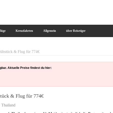
!
lüge
Kreuzfahrten
Allgemein
über Reisetiger
rühstück & Flug für 774€
bar. Aktuelle Preise findest du hier:
tück & Flug für 774€
,
Thailand