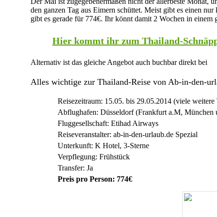
Der Mai ist zugegebenermaßen nicht der allerbeste Monat, um
den ganzen Tag aus Eimern schüttet. Meist gibt es einen nur 
gibt es gerade für 774€. Ihr könnt damit 2 Wochen in einem 
Hier kommt ihr zum Thailand-Schnäp
Alternativ ist das gleiche Angebot auch buchbar direkt bei
Alles wichtige zur Thailand-Reise von Ab-in-den-url
Reisezeitraum: 15.05. bis 29.05.2014 (viele weiter
Abflughafen: Düsseldorf (Frankfurt a.M, München u
Fluggesellschaft: Etihad Airways
Reiseveranstalter: ab-in-den-urlaub.de Spezial
Unterkunft: K Hotel, 3-Sterne
Verpflegung: Frühstück
Transfer: Ja
Preis pro Person: 774€