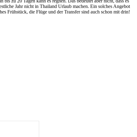
 bis zu 20 Tagen kann es regnen. Das bedeutet aber nicht, dass es
restliche Jahr nicht in Thailand Urlaub machen. Ein solches Angebot
hes Frühstück, die Flüge und der Transfer sind auch schon mit drin!