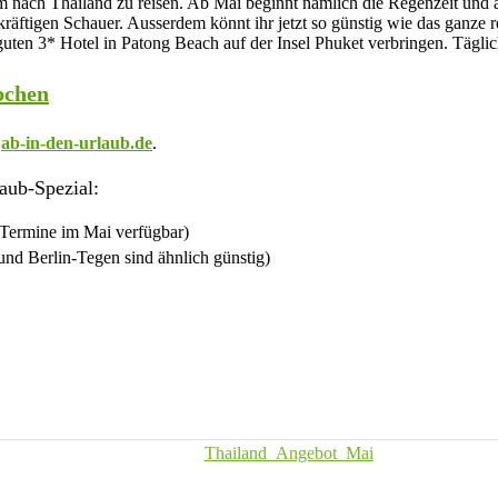
 nach Thailand zu reisen. Ab Mai beginnt nämlich die Regenzeit und an
kräftigen Schauer. Ausserdem könnt ihr jetzt so günstig wie das ganze 
guten 3* Hotel in Patong Beach auf der Insel Phuket verbringen. Täglic
pchen
ab-in-den-urlaub.de
.
aub-Spezial:
e Termine im Mai verfügbar)
nd Berlin-Tegen sind ähnlich günstig)