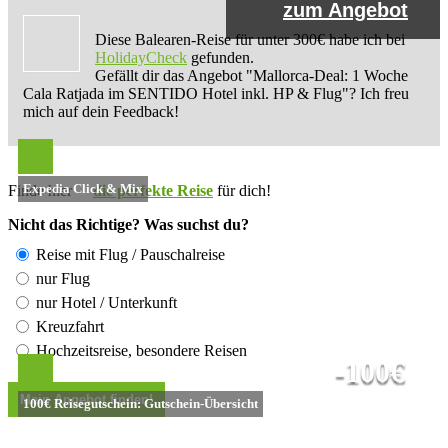
zum Angebot
Diese Balearen-Reise für unter 300€ habe ich bei
HolidayCheck
gefunden.
Gefällt dir das Angebot "Mallorca-Deal: 1 Woche
Cala Ratjada im SENTIDO Hotel inkl. HP & Flug"? Ich freu
mich auf dein Feedback!
Expedia Click & Mix
Finde hier
die perfekte Reise
für dich!
Nicht das Richtige? Was suchst du?
Reise mit Flug / Pauschalreise
nur Flug
nur Hotel / Unterkunft
Kreuzfahrt
Hochzeitsreise, besondere Reisen
-100€
100€ Reisegutschein: Gutschein-Übersicht