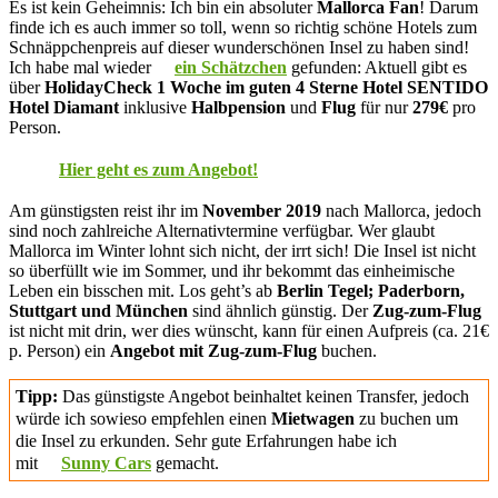
Es ist kein Geheimnis: Ich bin ein absoluter
Mallorca Fan
! Darum
finde ich es auch immer so toll, wenn so richtig schöne Hotels zum
Schnäppchenpreis auf dieser wunderschönen Insel zu haben sind!
Ich habe mal wieder
ein Schätzchen
gefunden: Aktuell gibt es
über
HolidayCheck 1 Woche im guten 4 Sterne Hotel SENTIDO
Hotel Diamant
inklusive
Halbpension
und
Flug
für nur
279€
pro
Person.
Hier geht es zum Angebot!
Am günstigsten reist ihr im
November 2019
nach Mallorca, jedoch
sind noch zahlreiche Alternativtermine verfügbar. Wer glaubt
Mallorca im Winter lohnt sich nicht, der irrt sich! Die Insel ist nicht
so überfüllt wie im Sommer, und ihr bekommt das einheimische
Leben ein bisschen mit. Los geht’s ab
Berlin Tegel; Paderborn,
Stuttgart und München
sind ähnlich günstig. Der
Zug-zum-Flug
ist nicht mit drin, wer dies wünscht, kann für einen Aufpreis (ca. 21€
p. Person) ein
Angebot mit Zug-zum-Flug
buchen.
Tipp:
Das günstigste Angebot beinhaltet keinen Transfer, jedoch
würde ich sowieso empfehlen einen
Mietwagen
zu buchen um
die Insel zu erkunden. Sehr gute Erfahrungen habe ich
mit
Sunny Cars
gemacht.