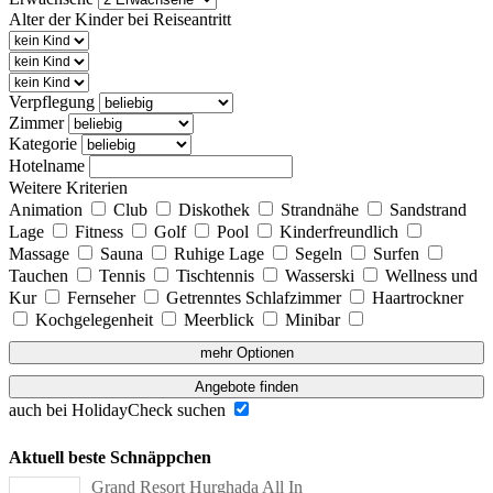
Alter der Kinder bei Reiseantritt
Verpflegung
Zimmer
Kategorie
Hotelname
Weitere Kriterien
Animation
Club
Diskothek
Strandnähe
Sandstrand
Lage
Fitness
Golf
Pool
Kinderfreundlich
Massage
Sauna
Ruhige Lage
Segeln
Surfen
Tauchen
Tennis
Tischtennis
Wasserski
Wellness und
Kur
Fernseher
Getrenntes Schlafzimmer
Haartrockner
Kochgelegenheit
Meerblick
Minibar
mehr Optionen
Angebote finden
auch bei HolidayCheck suchen
Aktuell beste Schnäppchen
Grand Resort Hurghada All In