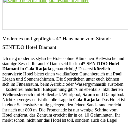
Modernes und gepflegtes 4* Haus nahe zum Strand:
SENTIDO Hotel Diamant
Ich mag moderne, stylische Hotels ohne Blümchen-Bettwäsche und
staubige Sessel. Ihr auch? Dann seid ihr im
4* SENTIDO Hotel
Diamant in Cala Ratjada
genau richtig! Das erst
kürzlich
renovierte
Hotel bietet einen weitläufigen Gartenbereich mit
Pool
,
Liegen und Sonnenschirmen. Die Sportlichen unter euch können
sich im Fitnessraum, beim Aerobic oder Wassergymnastik austoben
– kostenfrei natürlich! Entspannung gibt’s im ebenfalls inkludierten
Wellnessbereich
mit Hallenbad, Whirlpool,
Sauna
und Dampfbad.
Nicht zu vergessen ist die tolle Lage in
Cala Ratjada
: Das Hotel ist
in einer Seitenstraße ruhig gelegen, den feinen Sandstrand erreicht
ihr nach nur 800 m. Die Promenade ist nur wenige Schritte vom
Hotel entfernt, das Zentrum erreicht ihr in ca. 10 Gehminuten. Ihr
merkt schon, nicht nur das Hotel ist toll, sondern auch die Lage!