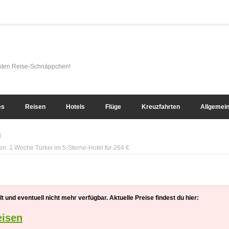
esten Reise-Schnäppchen!
es
Reisen
Hotels
Flüge
Kreuzfahrten
Allgemei
n
: 1 Woche Türkei im 5-Sterne-Hotel für 264 €
 und eventuell nicht mehr verfügbar. Aktuelle Preise findest du hier:
eisen