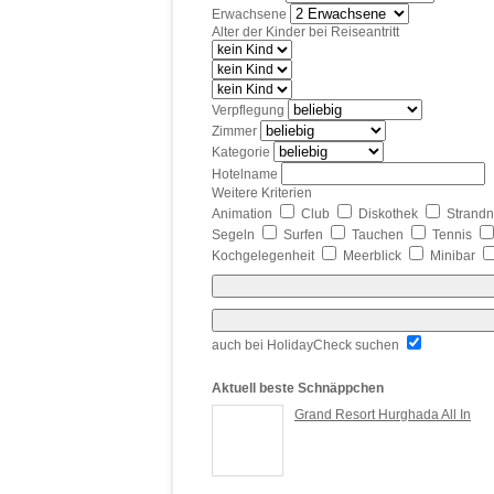
Erwachsene
Alter der Kinder bei Reiseantritt
Verpflegung
Zimmer
Kategorie
Hotelname
Weitere Kriterien
Animation
Club
Diskothek
Strand
Segeln
Surfen
Tauchen
Tennis
Kochgelegenheit
Meerblick
Minibar
auch bei HolidayCheck suchen
Aktuell beste Schnäppchen
Grand Resort Hurghada All In