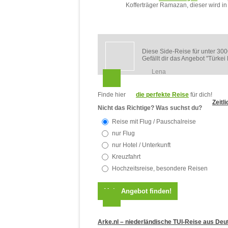
Kofferträger Ramazan, dieser wird i
Diese Side-Reise für unter 300€
Gefällt dir das Angebot "Türk
Lena
Finde hier
die perfekte Reise
für dich!
Zeitl
Nicht das Richtige? Was suchst du?
Reise mit Flug / Pauschalreise
nur Flug
nur Hotel / Unterkunft
Kreuzfahrt
Hochzeitsreise, besondere Reisen
Arke.nl – niederländische TUI-Reise aus De