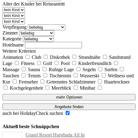
Alter der Kinder bei Reiseantritt
Verpflegung
Zimmer
Kategorie
Hotelname
Weitere Kriterien
Animation
Club
Diskothek
Strandnähe
Sandstrand
Lage
Fitness
Golf
Pool
Kinderfreundlich
Massage
Sauna
Ruhige Lage
Segeln
Surfen
Tauchen
Tennis
Tischtennis
Wasserski
Wellness und
Kur
Fernseher
Getrenntes Schlafzimmer
Haartrockner
Kochgelegenheit
Meerblick
Minibar
mehr Optionen
Angebote finden
auch bei HolidayCheck suchen
Aktuell beste Schnäppchen
Grand Resort Hurghada All In