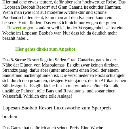
Hier mal eine etwas teurere, dafür aber sehr hochwertige Reise. Das
„Lopesan Baobab Resort“ auf Gran Canaria ist echt der Hammer.
Wenn man (wie ich) auf moderne Architektur und schöne
Poollandschaften steht, kann man auf den Kanaren kaum ein
besseres Hotel finden. Das weiß ich nicht nur wegen der guten
Bewertungen
, sondern weil ich in der Vergangenheit selbst eine
Woche im Lopesan Baobab war. Nur dass ich da deutlich mehr
bezahlt habe…
Hier gehts direkt zum Angebot
Das 5-Sterne Resort liegt im Süden Gran Canarias, ganz in der
Nähe der Dünen von Maspalomas. Es gibt zwar keinen direkten
Strandzugang, dafür aber (unter anderem) einen Pool, der einem
Sandstrand nachempfunden ist. Die verschiedenen Pools schlängeln
sich durch den gesamten, riesigen Hotelgarten, der im Afrikanischen
Stil designt ist. Es gibt kleine Inseln mit wunderschöner Botanik,
unzählige Palmen, tolle Bars und Restaurants, und sogar einen
Wasserfall. Wirklich eine tolle Anlage!
Lopesan Baobab Resort Luxuswoche zum Sparpreis
buchen
Das Ganze hat natürlich auch seinen Preis. Eine Woche