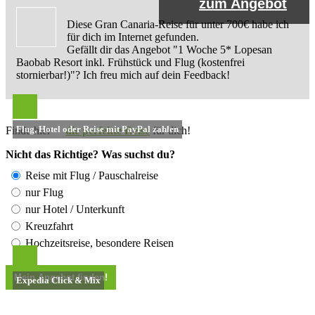
zum Angebot
Diese Gran Canaria-Reise für unter 700€ habe ich
für dich im Internet gefunden.
Gefällt dir das Angebot "1 Woche 5* Lopesan
Baobab Resort inkl. Frühstück und Flug (kostenfrei
stornierbar!)"? Ich freu mich auf dein Feedback!
Flug, Hotel oder Reise mit PayPal zahlen
Finde hier
die perfekte Reise
für dich!
Nicht das Richtige? Was suchst du?
Reise mit Flug / Pauschalreise
nur Flug
nur Hotel / Unterkunft
Kreuzfahrt
Hochzeitsreise, besondere Reisen
Expedia Click & Mix