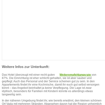
Weitere Infos zur Unterkunft:
Das Hotel überzeugt mit einer recht guten
Weiterempfehlungsrate
von
87%. Die Einrichtung ist eher schlicht gehalten, sie ist aber sauber und
gepflegt. Auch das Personal und der Service scheinen gut zu sein. In den
Appartements findet ihr eine Kochnische, damit ihr euch gut selbst versorgen
könnt – das Angebot beinhaltet ja keine Verpflegung. Die Lage ist zwar
idyllisch, besonders für Familien mit Kindern könnte es allerdings etwas
langweilig sein.
In der näheren Umgebung findet ihr, wie bereits erwähnt, den kleinen schönen
Ort Vada mit mehreren Stränden. Abgesehen davon hat die Region unheimlich