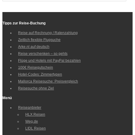
Tipps zur Reise-Buchung
Reise auf Rechnung / Ratenzahlung
Zeitlich flexible Flugsuche
Arke.nl auf deutsch
Reise verschenken – so gehts
Flüge und Hotels mit PayPal bezahlen
100€ Reisegutschein
Hotel-Codes: Zimmertypen
Mallorca Reisesuche: Preisvergleich
Reisesuche ohne Ziel
Menü
Reiseanbieter
HLX Reisen
Weg.de
LIDL Reisen