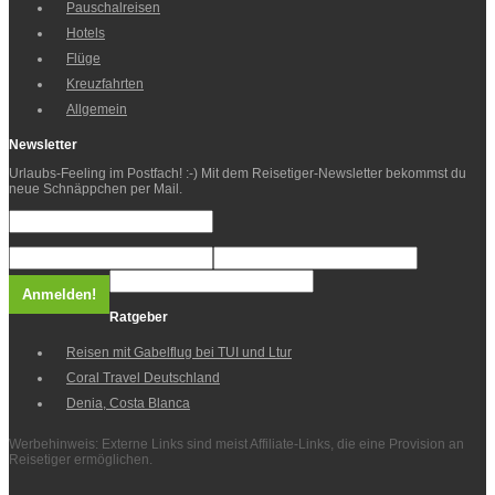
Pauschalreisen
Hotels
Flüge
Kreuzfahrten
Allgemein
Newsletter
Urlaubs-Feeling im Postfach! :-) Mit dem Reisetiger-Newsletter bekommst du
neue Schnäppchen per Mail.
Ratgeber
Reisen mit Gabelflug bei TUI und Ltur
Coral Travel Deutschland
Denia, Costa Blanca
Werbehinweis: Externe Links sind meist Affiliate-Links, die eine Provision an
Reisetiger ermöglichen.