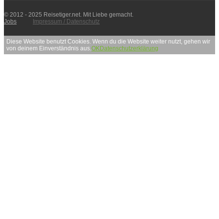
© 2012 - 2025 Reisetiger.net. Mit Liebe gemacht.
Jobs
Impressum / Datenschutz
Diese Website benutzt Cookies. Wenn du die Website weiter nutzt, gehen wir
von deinem Einverständnis aus.
OK
Datenschutzerklärung