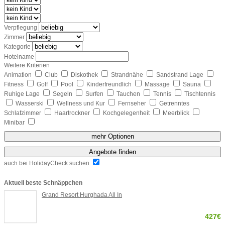
Verpflegung
Zimmer
Kategorie
Hotelname
Weitere Kriterien
Animation
Club
Diskothek
Strandnähe
Sandstrand Lage
Fitness
Golf
Pool
Kinderfreundlich
Massage
Sauna
Ruhige Lage
Segeln
Surfen
Tauchen
Tennis
Tischtennis
Wasserski
Wellness und Kur
Fernseher
Getrenntes
Schlafzimmer
Haartrockner
Kochgelegenheit
Meerblick
Minibar
mehr Optionen
Angebote finden
auch bei HolidayCheck suchen
Aktuell beste Schnäppchen
Grand Resort Hurghada All In
427€