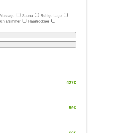
Massage
Sauna
Ruhige Lage
Schlafzimmer
Haartrockner
427€
59€
60€