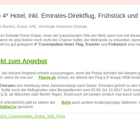
4* Hotel, inkl. Emirates-Direktflug, Frühstück und
Al Barsha
,
Dubai
,
VAE
,
Vereinigte Arabische Emirate
chen Emirate! Denn Dubai, einer der luxuriösesten Orte der Welt, kann nun mit dies
 ihr also bisher noch nicht die Chance hattet, die Metropole zu erkunden, dann ist
ekt ins gut gelegene
4* Cosmopolitan Hotel
.
Flug, Transfer
und
Frühstück
sind nat
rekt zum Angebot
n, bei diesem Angebot schnell zuzuschlagen, denn die Preise könnten bei diesem
iel, wenn ihr mal auf
Fluege.de
schaut, wo alleine der Flug p.P. knapp 400€ koste
Emirates
von Hamburg ohne Zwischenstopp nach Dubai. Emirates gehört zu den be
! Sollte euch der Abflughafen oder Beispieltermin vom 03.06. bis 10.0617 nicht z
 (z.B. ab München oder Berlin-Tegel). Klickt euch am besten einfach mal durch un
uch erforderlich) gibt es neben der
Bahn
auch andere kostengünstige Optionen. I
BlaBlaCar
gemacht.