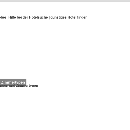
ber: Hilfe bei der Hotelsuche | günstiges Hotel finden
d Zimmertypen
ungen und Zimmertypen