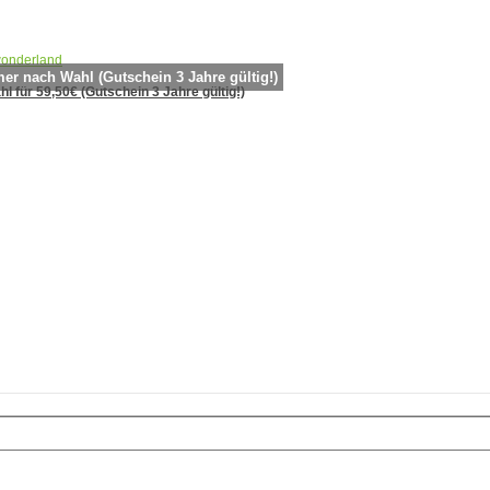
r nach Wahl (Gutschein 3 Jahre gültig!)
 für 59,50€ (Gutschein 3 Jahre gültig!)