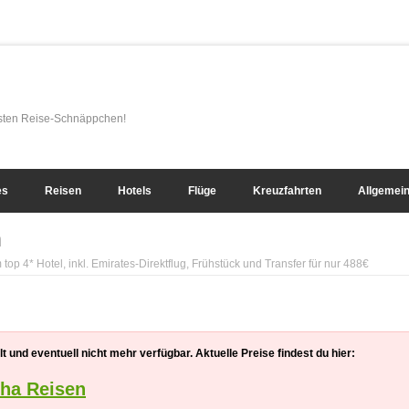
esten Reise-Schnäppchen!
es
Reisen
Hotels
Flüge
Kreuzfahrten
Allgemei
n
top 4* Hotel, inkl. Emirates-Direktflug, Frühstück und Transfer für nur 488€
 und eventuell nicht mehr verfügbar. Aktuelle Preise findest du hier:
sha Reisen