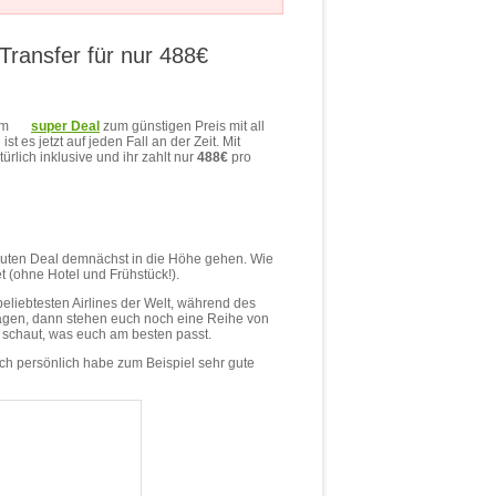
 Transfer für nur 488€
em
super Deal
zum günstigen Preis mit all
 es jetzt auf jeden Fall an der Zeit. Mit
ürlich inklusive und ihr zahlt nur
488€
pro
 guten Deal demnächst in die Höhe gehen. Wie
t (ohne Hotel und Frühstück!).
liebtesten Airlines der Welt, während des
usagen, dann stehen euch noch eine Reihe von
d schaut, was euch am besten passt.
ch persönlich habe zum Beispiel sehr gute