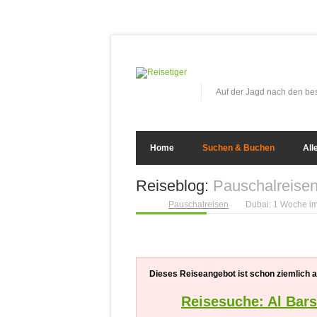
Auf der Jagd nach den b
Home
Suchen & Buchen
All
Reiseblog:
Pauschalreise
Pauschalreisen
Dubai: 1 Woche im 
Dieses Reiseangebot ist schon ziemlich alt
Reisesuche: Al Bar