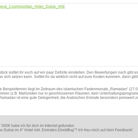
ück solltet ihr euch auf ein paar Defizite einstellen. Den Bewertungen nach gibt 
n sich setzen kann. Solltet ihr da wirklich nicht auf eure Kosten kommen, dann gi
e Beispieltermin liegt im Zeitraum des islamischen Fastenmonats „Ramadan“ (27.05
mmen (z.B. Mahlzeiten nur in geschlossenen Räumen, kein Unterhaltungsprogramm)
amadan ist eine gute Gelegenheit, die Arabischen Emirate besonders preiswert z
 500€ habe ich für dich im Internet gefunden.
e Dubai im 4* Hotel inkl. Emirates-Direktflug"? Ich freu mich auf dein Feedback!