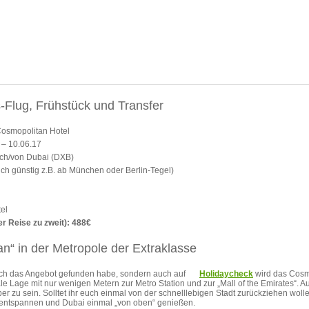
s-Flug, Frühstück und Transfer
osmopolitan Hotel
 – 10.06.17
ach/von Dubai (DXB)
ch günstig z.B. ab München oder Berlin-Tegel)
el
er Reise zu zweit): 488€
n“ in der Metropole der Extraklasse
ich das Angebot gefunden habe, sondern auch auf
Holidaycheck
wird das Cosmo
le Lage mit nur wenigen Metern zur Metro Station und zur „Mall of the Emirates“. 
er zu sein. Solltet ihr euch einmal von der schnelllebigen Stadt zurückziehen woll
l entspannen und Dubai einmal „von oben“ genießen.