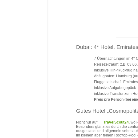
Dubai: 4* Hotel, Emirate
7 Übernachtungen im 4* C
Reisezeitraum: z.B. 03.06.
inklusive Hin-/Rückflug n
Abflughafen: Hamburg (au
Fluggesellschaft: Emirates
inklusive Aufgabegepäck
inklusive Transfer zum Hot
Preis pro Person (bei ein
Gutes Hotel „Cosmopolita
Nicht nur auf
TravelScout24
, wo 
Besonders glänzt es durch die zentra
ausgestattet und allgemein sehr saub
im kleinen aber feinen Rooftop-Poo