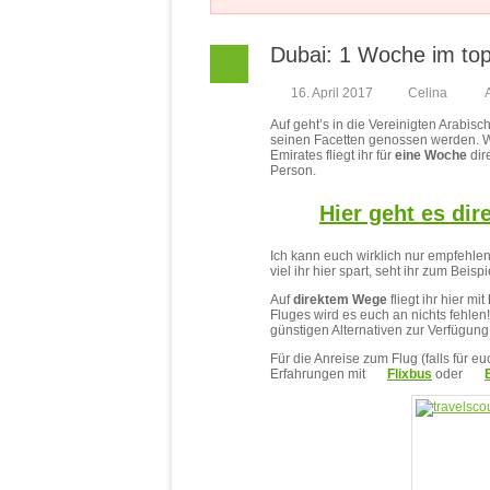
Dubai: 1 Woche im top 
16. April 2017
Celina
Auf geht’s in die Vereinigten Arabis
seinen Facetten genossen werden. Wenn
Emirates fliegt ihr für
eine
Woche
dir
Person.
Hier geht es di
Ich kann euch wirklich nur empfehle
viel ihr hier spart, seht ihr zum Beisp
Auf
direktem Wege
fliegt ihr hier mit
Fluges wird es euch an nichts fehlen
günstigen Alternativen zur Verfügung
Für die Anreise zum Flug (falls für e
Erfahrungen mit
Flixbus
oder