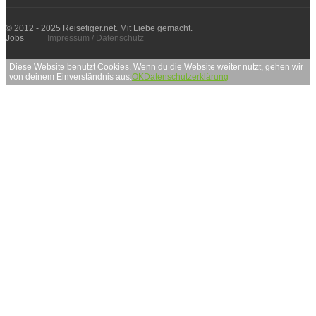
© 2012 - 2025 Reisetiger.net. Mit Liebe gemacht.
Jobs
Impressum / Datenschutz
Diese Website benutzt Cookies. Wenn du die Website weiter nutzt, gehen wir
von deinem Einverständnis aus.
OK
Datenschutzerklärung