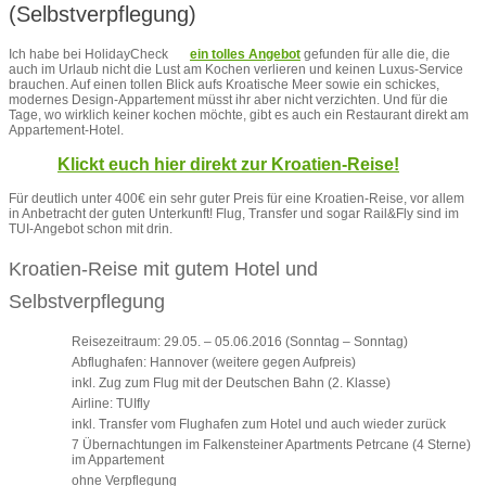
(Selbstverpflegung)
Ich habe bei HolidayCheck
ein tolles Angebot
gefunden für alle die, die
auch im Urlaub nicht die Lust am Kochen verlieren und keinen Luxus-Service
brauchen. Auf einen tollen Blick aufs Kroatische Meer sowie ein schickes,
modernes Design-Appartement müsst ihr aber nicht verzichten. Und für die
Tage, wo wirklich keiner kochen möchte, gibt es auch ein Restaurant direkt am
Appartement-Hotel.
Klickt euch hier direkt zur Kroatien-Reise!
Für deutlich unter 400€ ein sehr guter Preis für eine Kroatien-Reise, vor allem
in Anbetracht der guten Unterkunft! Flug, Transfer und sogar Rail&Fly sind im
TUI-Angebot schon mit drin.
Kroatien-Reise mit gutem Hotel und
Selbstverpflegung
Reisezeitraum: 29.05. – 05.06.2016 (Sonntag – Sonntag)
Abflughafen: Hannover (weitere gegen Aufpreis)
inkl. Zug zum Flug mit der Deutschen Bahn (2. Klasse)
Airline: TUIfly
inkl. Transfer vom Flughafen zum Hotel und auch wieder zurück
7 Übernachtungen im Falkensteiner Apartments Petrcane (4 Sterne)
im Appartement
ohne Verpflegung