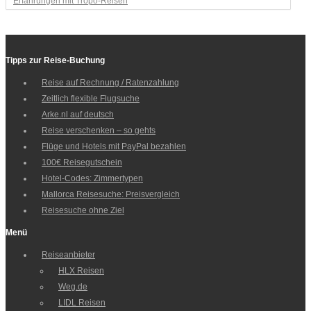
Erfahrungen mit Tropo-Reisen
Tipps zur Reise-Buchung
Reise auf Rechnung / Ratenzahlung
Zeitlich flexible Flugsuche
Arke.nl auf deutsch
Reise verschenken – so gehts
Flüge und Hotels mit PayPal bezahlen
100€ Reisegutschein
Hotel-Codes: Zimmertypen
Mallorca Reisesuche: Preisvergleich
Reisesuche ohne Ziel
Menü
Reiseanbieter
HLX Reisen
Weg.de
LIDL Reisen