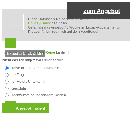
zum Angebot
Diese Dalmatien-Reise für unter 400€ habe ich bei
HolidayCheck
gefunden.
Gefällt dir das Angebot "1 Woche im Luxus-Appartement in
Kroatien"? Ich freu mich auf dein Feedback!
Finde hier
die perfekte Reise
für dich!
Expedia Click & Mix
Nicht das Richtige? Was suchst du?
Reise mit Flug / Pauschalreise
nur Flug
nur Hotel / Unterkunft
Kreuzfahrt
Hochzeitsreise, besondere Reisen