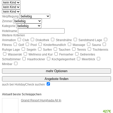
Verpflegung
Zimmer
Kategorie
Hotelname
Weitere Kriterien
Animation
Club
Diskothek
Strandnähe
Sandstrand Lage
Fitness
Golf
Pool
Kinderfreundlich
Massage
Sauna
Ruhige Lage
Segeln
Surfen
Tauchen
Tennis
Tischtennis
Wasserski
Wellness und Kur
Fernseher
Getrenntes
Schlafzimmer
Haartrockner
Kochgelegenheit
Meerblick
Minibar
mehr Optionen
Angebote finden
auch bei HolidayCheck suchen
Aktuell beste Schnäppchen
Grand Resort Hurghada All In
427€