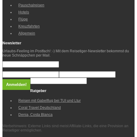
Pauschalreisen
Hotels
Flüge
Kreuzfahrten
Allgemein
Newsletter
Urlaubs-Feeling im Postfach! :-) Mit dem Reisetiger-Newsletter bekommst du
neue Schnäppchen per Mail.
Ratgeber
Reisen mit Gabelflug bei TUI und Ltur
Coral Travel Deutschland
Denia, Costa Blanca
Werbehinweis: Externe Links sind meist Affiliate-Links, die eine Provision an
Reisetiger ermöglichen.