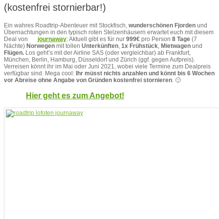
(kostenfrei stornierbar!)
Ein wahres Roadtrip-Abenteuer mit Stockfisch,
wunderschönen Fjorden
und
Übernachtungen in den typisch roten Stelzenhäusern erwartet euch mit diesem
Deal von
journaway
: Aktuell gibt es für nur
999€
pro Person
8 Tage
(7
Nächte)
Norwegen
mit tollen
Unterkünften
,
1x Frühstück
,
Mietwagen
und
Flügen.
Los geht’s mit der Airline SAS (oder vergleichbar) ab Frankfurt,
München, Berlin, Hamburg, Düsseldorf und Zürich (ggf. gegen Aufpreis).
Verreisen könnt ihr im Mai oder Juni 2021, wobei viele Termine zum Dealpreis
verfügbar sind. Mega cool:
Ihr müsst nichts anzahlen und könnt bis 6 Wochen
vor Abreise ohne Angabe von Gründen kostenfrei stornieren
. 🙂
Hier geht es zum Angebot!