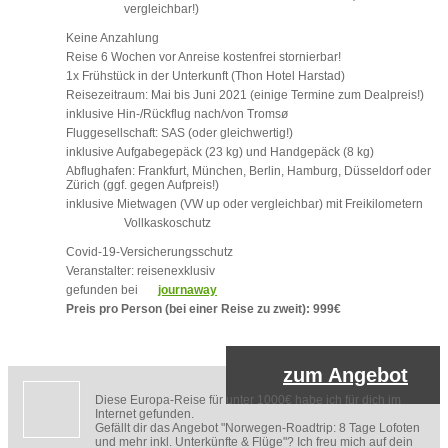
vergleichbar!)
Keine Anzahlung
Reise 6 Wochen vor Anreise kostenfrei stornierbar!
1x Frühstück in der Unterkunft (Thon Hotel Harstad)
Reisezeitraum: Mai bis Juni 2021 (einige Termine zum Dealpreis!)
inklusive Hin-/Rückflug nach/von Tromsø
Fluggesellschaft: SAS (oder gleichwertig!)
inklusive Aufgabegepäck (23 kg) und Handgepäck (8 kg)
Abflughafen: Frankfurt, München, Berlin, Hamburg, Düsseldorf oder
Zürich (ggf. gegen Aufpreis!)
inklusive Mietwagen (VW up oder vergleichbar) mit Freikilometern
Vollkaskoschutz
Covid-19-Versicherungsschutz
Veranstalter: reisenexklusiv
gefunden bei
journaway
Preis pro Person (bei einer Reise zu zweit): 999€
zum Angebot
Diese Europa-Reise für unter 1000€ habe ich für dich im
Internet gefunden.
Gefällt dir das Angebot "Norwegen-Roadtrip: 8 Tage Lofoten
und mehr inkl. Unterkünfte & Flüge"? Ich freu mich auf dein