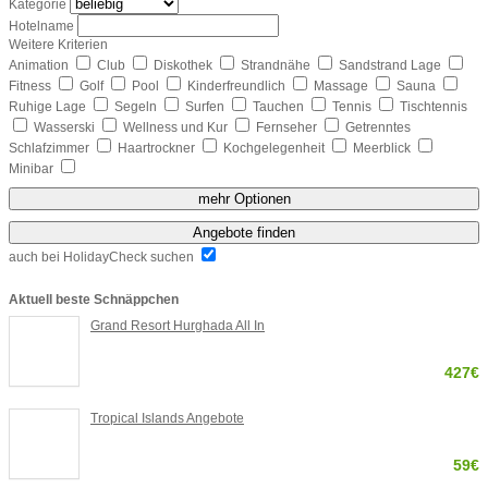
Kategorie
Hotelname
Weitere Kriterien
Animation
Club
Diskothek
Strandnähe
Sandstrand Lage
Fitness
Golf
Pool
Kinderfreundlich
Massage
Sauna
Ruhige Lage
Segeln
Surfen
Tauchen
Tennis
Tischtennis
Wasserski
Wellness und Kur
Fernseher
Getrenntes
Schlafzimmer
Haartrockner
Kochgelegenheit
Meerblick
Minibar
mehr Optionen
Angebote finden
auch bei HolidayCheck suchen
Aktuell beste Schnäppchen
Grand Resort Hurghada All In
427€
Tropical Islands Angebote
59€