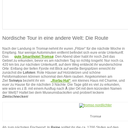
Nordische Tour in eine andere Welt: Die Route
Nach der Landung in Tromsø nehmt ihr euren „Flitzer“ für die nächste Woche in
Empfang. Nur wenige Autominuten entfernt befindet sich eure erste Unterkunft:
Das
gute Smarthotel Tromsø
. Den Abend über habt ihr noch Zeit das
Gebiet zu erkunden, bevor es am nächsten Tag so richtig losgeht. Nur noch ca.
420 km bis zur nächsten Unterkunft, auf dem Weg entdeckt ihr wunderschöne
Orte: Entlang der tiefen Fjorde mit Blick auf weiße Bergspitzen erreicht ihr
zunächst die
Lofoten
: Rote Häuser auf Holzstelzen und schöne
Felsformationen können schonmal den Atem rauben. Angekommen am
Ziel
Svinøya
bezieht ihr ein
„Rorbu Hut“
, ein kleines Haus mit Charme, und
euer zu Hause für die nächsten 3 Nächte. Die Tage gibt es viel zu erkunden,
wie wäre es z.B. mit einem Ausflug nach
Å
(der Ort mit dem kürzesten Namen
der Welt)? Haltet bei dem Museumsbackofen und probiert leckere
Zimtschnecken
!
Tromsø
Ab zum nächsten Fischerort: In
Reine
solltet ihr die ca. 1700 Stufen auf den