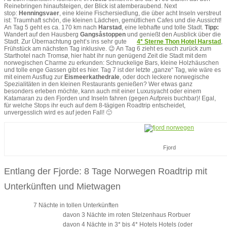
Reinebringen hinaufsteigen, der Blick ist atemberaubend. Next
stop:
Henningsvaer
, eine kleine Fischersiedlung, die über acht Inseln verstreut
ist: Traumhaft schön, die kleinen Lädchen, gemütlichen Cafes und die Aussicht!
An Tag 5 geht es ca. 170 km nach
Harstad
, eine lebhafte und tolle Stadt.
Tipp:
Wandert auf den Hausberg
Gangsåstoppen
und genießt den Ausblick über die
Stadt. Zur Übernachtung geht’s ins sehr gute
4* Sterne Thon Hotel Harstad
,
Frühstück am nächsten Tag inklusive. 😉 An Tag 6 zieht es euch zurück zum
Starthotel nach Tromsø, hier habt ihr nun genügend Zeit die Stadt mit dem
norwegischen Charme zu erkunden: Schnuckelige Bars, kleine Holzhäuschen
und tolle enge Gassen gibt es hier. Tag 7 ist der letzte „ganze“ Tag, wie wäre es
mit einem Ausflug zur
Eismeerkathedrale
, oder doch leckere norwegische
Spezialitäten in den kleinen Restaurants genießen? Wer etwas ganz
besonders erleben möchte, kann auch mit einer Luxusyacht oder einem
Katamaran zu den Fjorden und Inseln fahren (gegen Aufpreis buchbar)! Egal,
für welche Stops ihr euch auf dem 8-tägigen Roadtrip entscheidet,
unvergesslich wird es auf jeden Fall! 🙂
Fjord
Entlang der Fjorde: 8 Tage Norwegen Roadtrip mit
Unterkünften und Mietwagen
7 Nächte in tollen Unterkünften
davon 3 Nächte im roten Stelzenhaus Rorbuer
davon 4 Nächte in 3* bis 4* Hotels Hotels (oder