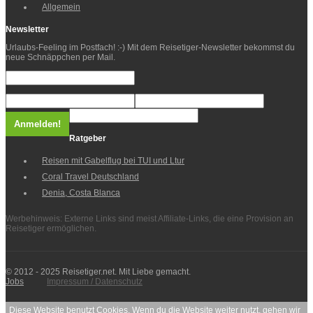
Allgemein
Newsletter
Urlaubs-Feeling im Postfach! :-) Mit dem Reisetiger-Newsletter bekommst du
neue Schnäppchen per Mail.
Ratgeber
Reisen mit Gabelflug bei TUI und Ltur
Coral Travel Deutschland
Denia, Costa Blanca
Werbehinweis: Externe Links sind meist Affiliate-Links, die eine Provision an
Reisetiger ermöglichen.
© 2012 - 2025 Reisetiger.net. Mit Liebe gemacht.
Jobs
Impressum / Datenschutz
Diese Website benutzt Cookies. Wenn du die Website weiter nutzt, gehen wir