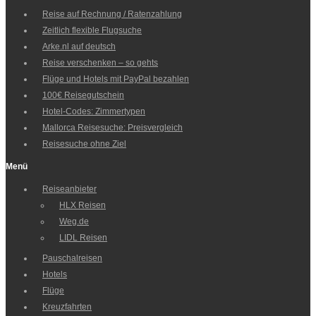
Reise auf Rechnung / Ratenzahlung
Zeitlich flexible Flugsuche
Arke.nl auf deutsch
Reise verschenken – so gehts
Flüge und Hotels mit PayPal bezahlen
100€ Reisegutschein
Hotel-Codes: Zimmertypen
Mallorca Reisesuche: Preisvergleich
Reisesuche ohne Ziel
Menü
Reiseanbieter
HLX Reisen
Weg.de
LIDL Reisen
Pauschalreisen
Hotels
Flüge
Kreuzfahrten