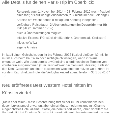
Alle Details für deinen Paris-Trip im Überblick:
Reisezeitraum: 1. November 2014 – 28. Februar 2015 (recht flexibel
einlösbar, bis auf wenige Ausnahmen, z.B. nicht über die Feiertage)
Anreise am Wochenende (Freitag und Sonntag inbegriffen)
verfügbare Reisedauer:
2 Übernachtungen im Doppelzimmer für
85€ p.P.
(zusammen 170€)
auch 3 Übernachtungen möglich
inlusive Express-Frühstück (Heißgetränk, Orangensaft, Croissant)
inklusive W-Lan
eigene Anreise
Ihr kauft einen Gutschein, den ihr bis Februar 2015 flexibel einlösen könnt. Ihr
müsst euch beim Kauf also noch nicht gleich festlegen, wann ihr Paris
erkunden wollt. Wie oben bereits erwähnt sind allerdings einige Termine von
vornherein ausgenommen (zum Beispiel Weihnachten und Silvester). Falls ihr
den Deal-Gutschein an einem bestimmten Wochenende nutzen wollt, könnt ihr
vor dem Kauf direkt im Hotel die Verfügbarkeit erfragen: Telefon +33 1 53 41 67
19.
Neu eröffnetes Best Western Hotel mitten im
Künstlerviertel
„Klein aber fein!“ – diese Beschreibung trifft sicher zu. Ihr könnt hier keinen
riesen Luxustempel erwarten, aber ein schönes, modernes und mit Charme
eingerichtetes Hotel allemal. Gäste, die bereits dort waren, loben vorallem die
Sauberkeit. Und für einen Paristrip ist gerade die gute Verkehrsanbindung von