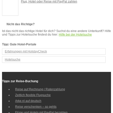
Flug, Hotel oder Reise mit PayPal zahlen
Nicht das Richtige?
Ist das nicht das richtige Hotel für dich? Suchst du eine andere Unterkunft? Hilfe
und Tipps zur Hotelsuche findest du hier:
Hilfe bei der Hotelsuche
Tipp: Gute Hotel-Portale
Erfahrungen mit HolidayCheck
Hotelsuche
Tipps zur Reise-Buchung
Reise auf Rechnung / Ratenzahlung
Zeitlich flexible Flugsuche
Arke.nl auf deutsch
Reise verschenken – so gehts
Flüge und Hotels mit PayPal bezahlen