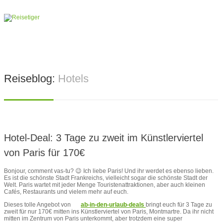
Reiseblog:
Hotels
Hotel-Deal: 3 Tage zu zweit im Künstlerviertel
von Paris für 170€
Bonjour, comment vas-tu? 😉 Ich liebe Paris! Und ihr werdet es ebenso lieben.
Es ist die schönste Stadt Frankreichs, vielleicht sogar die schönste Stadt der
Welt. Paris wartet mit jeder Menge Touristenattraktionen, aber auch kleinen
Cafés, Restaurants und vielem mehr auf euch.
Dieses tolle Angebot von
ab-in-den-urlaub-deals
bringt euch für 3 Tage zu
zweit für nur 170€ mitten ins Künstlerviertel von Paris, Montmartre. Da ihr nicht
mitten im Zentrum von Paris unterkommt, aber trotzdem eine super