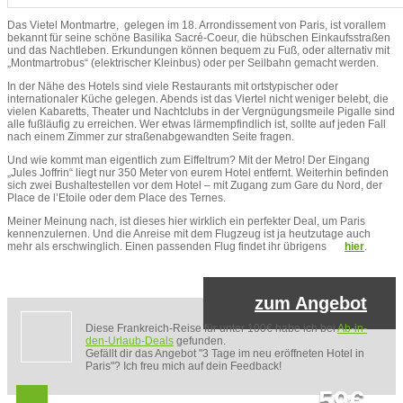
Das Vietel Montmartre, gelegen im 18. Arrondissement von Paris, ist vorallem
bekannt für seine schöne Basilika Sacré-Coeur, die hübschen Einkaufsstraßen
und das Nachtleben. Erkundungen können bequem zu Fuß, oder alternativ mit
„Montmartrobus“ (elektrischer Kleinbus) oder per Seilbahn gemacht werden.
In der Nähe des Hotels sind viele Restaurants mit ortstypischer oder
internationaler Küche gelegen. Abends ist das Viertel nicht weniger belebt, die
vielen Kabaretts, Theater und Nachtclubs in der Vergnügungsmeile Pigalle sind
alle fußläufig zu erreichen. Wer etwas lärmempfindlich ist, sollte auf jeden Fall
nach einem Zimmer zur straßenabgewandten Seite fragen.
Und wie kommt man eigentlich zum Eiffeltrum? Mit der Metro! Der Eingang
„Jules Joffrin“ liegt nur 350 Meter von eurem Hotel entfernt. Weiterhin befinden
sich zwei Bushaltestellen vor dem Hotel – mit Zugang zum Gare du Nord, der
Place de l’Etoile oder dem Place des Ternes.
Meiner Meinung nach, ist dieses hier wirklich ein perfekter Deal, um Paris
kennenzulernen. Und die Anreise mit dem Flugzeug ist ja heutzutage auch
mehr als erschwinglich. Einen passenden Flug findet ihr übrigens
hier
.
zum Angebot
Diese Frankreich-Reise für unter 100€ habe ich bei
Ab-in-
den-Urlaub-Deals
gefunden.
Gefällt dir das Angebot "3 Tage im neu eröffneten Hotel in
Paris"? Ich freu mich auf dein Feedback!
59€