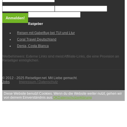
Ratgeber
Reisen mit Gabelflug bei TUI und Ltur
Coral Travel Deutschland
Denia, Costa Blanca
Werbehinweis: Externe Links sind meist Affiliate-Links, die eine Provision an
Reisetiger ermöglichen.
© 2012 - 2025 Reisetiger.net. Mit Liebe gemacht.
Jobs
Impressum / Datenschutz
Diese Website benutzt Cookies. Wenn du die Website weiter nutzt, gehen wir
von deinem Einverständnis aus.
OK
Datenschutzerklärung