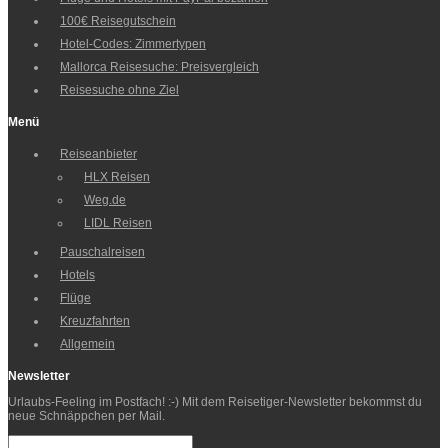
100€ Reisegutschein
Hotel-Codes: Zimmertypen
Mallorca Reisesuche: Preisvergleich
Reisesuche ohne Ziel
Menü
Reiseanbieter
HLX Reisen
Weg.de
LIDL Reisen
Pauschalreisen
Hotels
Flüge
Kreuzfahrten
Allgemein
Newsletter
Urlaubs-Feeling im Postfach! :-) Mit dem Reisetiger-Newsletter bekommst du
neue Schnäppchen per Mail.