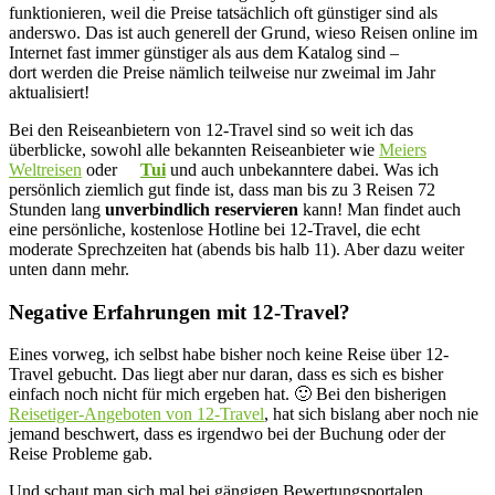
funktionieren, weil die Preise tatsächlich oft günstiger sind als
anderswo. Das ist auch generell der Grund, wieso Reisen online im
Internet fast immer günstiger als aus dem Katalog sind –
dort werden die Preise nämlich teilweise nur zweimal im Jahr
aktualisiert!
Bei den Reiseanbietern von 12-Travel sind so weit ich das
überblicke, sowohl alle bekannten Reiseanbieter wie
Meiers
Weltreisen
oder
Tui
und auch unbekanntere dabei. Was ich
persönlich ziemlich gut finde ist, dass man bis zu 3 Reisen 72
Stunden lang
unverbindlich reservieren
kann! Man findet auch
eine persönliche, kostenlose Hotline bei 12-Travel, die echt
moderate Sprechzeiten hat (abends bis halb 11). Aber dazu weiter
unten dann mehr.
Negative Erfahrungen mit 12-Travel?
Eines vorweg, ich selbst habe bisher noch keine Reise über 12-
Travel gebucht. Das liegt aber nur daran, dass es sich es bisher
einfach noch nicht für mich ergeben hat. 🙂 Bei den bisherigen
Reisetiger-Angeboten von 12-Travel
, hat sich bislang aber noch nie
jemand beschwert, dass es irgendwo bei der Buchung oder der
Reise Probleme gab.
Und schaut man sich mal bei gängigen Bewertungsportalen