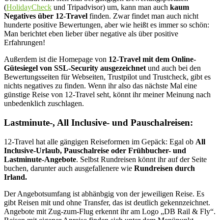
(
HolidayCheck
und Tripadvisor) um, kann man auch
kaum
Negatives über 12-Travel
finden. Zwar findet man auch nicht
hunderte positive Bewertungen, aber wie heißt es immer so schön:
Man berichtet eben lieber über negative als über positive
Erfahrungen!
Außerdem ist die Homepage von
12-Travel mit dem Online-
Gütesiegel von SSL-Security ausgezeichnet
und auch bei den
Bewertungsseiten für Webseiten, Trustpilot und Trustcheck, gibt es
nichts negatives zu finden. Wenn ihr also das nächste Mal eine
günstige Reise von 12-Travel seht, könnt ihr meiner Meinung nach
unbedenklich zuschlagen.
Lastminute-, All Inclusive- und Pauschalreisen:
12-Travel hat alle gängigen Reiseformen im Gepäck: Egal ob
All
Inclusive-Urlaub, Pauschalreise oder Frühbucher- und
Lastminute-Angebote
. Selbst Rundreisen könnt ihr auf der Seite
buchen, darunter auch ausgefallenere wie
Rundreisen durch
Irland.
Der Angebotsumfang ist abhänbgig von der jeweiligen Reise. Es
gibt Reisen mit und ohne Transfer, das ist deutlich gekennzeichnet.
Angebote mit Zug-zum-Flug erkennt ihr am Logo „DB Rail & Fly“.