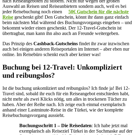
nach Reiseangeboten zu stöbern. Nicht nur wegen der großen
Auswahl an Reisen und Reiseanbietern sondern auch, weil es bei
jeder Reisebuchung noch einen
50€ Gutschein für die nächste
Reise
geschenkt gibt! Den Gutschein, könnt ihr dann ganz einfach
beim nächsten Mal während des Buchungsvorgangs eingeben – und
bekommt wieder einen geschenkt. Der 12-Travel-Gutschein ist
übertragbar, man kann ihn also auch an Freunde weitergeben.
Das Prinzip des
Cashback-Gutscheins
findet ihr zwar inzwischen
auch bei einigen anderen Reiseportalen im Internet – aber eben nur
online. Im Reisebüro schenkt euch aber keiner was!
Buchung bei 12-Travel: Unkompliziert
und reibungslos?
Ist die buchung unkomliziert und reibungslos? Ich finde ja! Bei 12-
Travel sind, sobald ihr euch für ein Reiseangebot entschieden habt,
nicht mehr als zwei Klicks nötig, um alles in trockenen Tücher zu
haben. Aber der Reihe nach. Ich zeige euch einmal exemplarisch
anhand einer Lastminute-Reise in die Türkei, wie der komplette
Reisebuchungsvorgang aussieht.
Buchungsschritt 1 – Die Reisedaten
: Ich habe jetzt mal
exemplarisch als Reiseziel Türkei in der Suchmaske auf der