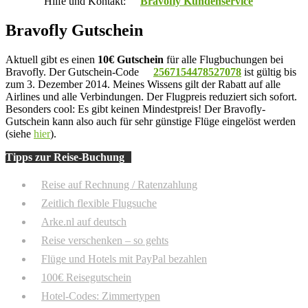
Hilfe und Kontakt:
Bravofly Kundenservice
Bravofly Gutschein
Aktuell gibt es einen
10€ Gutschein
für alle Flugbuchungen bei
Bravofly. Der Gutschein-Code
2567154478527078
ist gültig bis
zum 3. Dezember 2014. Meines Wissens gilt der Rabatt auf alle
Airlines und alle Verbindungen. Der Flugpreis reduziert sich sofort.
Besonders cool: Es gibt keinen Mindestpreis! Der Bravofly-
Gutschein kann also auch für sehr günstige Flüge eingelöst werden
(siehe
hier
).
Tipps zur Reise-Buchung
Reise auf Rechnung / Ratenzahlung
Zeitlich flexible Flugsuche
Arke.nl auf deutsch
Reise verschenken – so gehts
Flüge und Hotels mit PayPal bezahlen
100€ Reisegutschein
Hotel-Codes: Zimmertypen