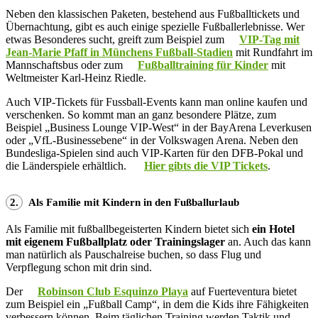
Neben den klassischen Paketen, bestehend aus Fußballtickets und
Übernachtung, gibt es auch einige spezielle Fußballerlebnisse. Wer
etwas Besonderes sucht, greift zum Beispiel zum
VIP-Tag mit
Jean-Marie Pfaff in Münchens Fußball-Stadien
mit Rundfahrt im
Mannschaftsbus oder zum
Fußballtraining für Kinder
mit
Weltmeister Karl-Heinz Riedle.
Auch VIP-Tickets für Fussball-Events kann man online kaufen und
verschenken. So kommt man an ganz besondere Plätze, zum
Beispiel „Business Lounge VIP-West“ in der BayArena Leverkusen
oder „VfL-Businessebene“ in der Volkswagen Arena. Neben den
Bundesliga-Spielen sind auch VIP-Karten für den DFB-Pokal und
die Länderspiele erhältlich.
Hier gibts die VIP Tickets
.
2.
Als Familie mit Kindern in den Fußballurlaub
Als Familie mit fußballbegeisterten Kindern bietet sich
ein Hotel
mit eigenem Fußballplatz oder Trainingslager
an. Auch das kann
man natürlich als Pauschalreise buchen, so dass Flug und
Verpflegung schon mit drin sind.
Der
Robinson Club Esquinzo Playa
auf Fuerteventura bietet
zum Beispiel ein „Fußball Camp“, in dem die Kids ihre Fähigkeiten
verbessern können. Beim täglichen Training werden Taktik und