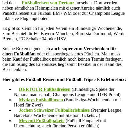
bei den
Fußballreisen von Dertour
umsehen. Dort werden
neben sämtlichen Heimspielen mit eigener Anreise nämlich auch
Pauschalreisen zur Fußball-EM / WM oder zur Champions League
inklusive Flug angeboten.
Es gibt so ziemlich für jeden Verein ein Bundesliga-Wochenende,
zum Beispiel für FC Bayern-München, Borussia Dortmund, Werder
Bremen, FC Schalke 04 oder HSV.
Solche Boxen eignen sich
auch super zum Verschenken für
einen Fußballfan
oder ein sportbegeistertes Pärchen. Man muss
beim Kauf der Fußballbox nämlich noch keinen Termin festlegen,
die Einlösung des Erlebnisses liegt somit flexibel in der Hand des
Beschenkten.
Hier gibt es Fußball-Reisen und Fußball-Trips als Erlebnisbox:
DERTOUR Fußballreisen
(Bundesliga, Spiele der
Nationalmannschaft, Champions League und DFB-Pokal)
Mydays Fußballboxen
(Bundesliga-Wochenenden mit
Hotel für Zwei)
Jochen Schweizer Fußballerlebnisse
(Premier League,
Barcelona Wochenende mit Stadion-Tickets…)
Meventi Fußballpakete
(Fußball Fanpaket mit
Übernachtung, auch für eine Person erhältlich)