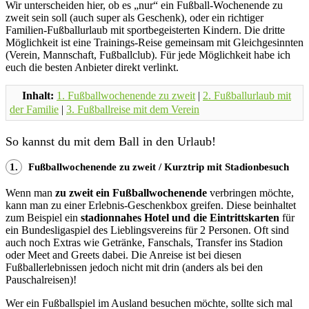
Wir unterscheiden hier, ob es „nur“ ein Fußball-Wochenende zu
zweit sein soll (auch super als Geschenk), oder ein richtiger
Familien-Fußballurlaub mit sportbegeisterten Kindern. Die dritte
Möglichkeit ist eine Trainings-Reise gemeinsam mit Gleichgesinnten
(Verein, Mannschaft, Fußballclub). Für jede Möglichkeit habe ich
euch die besten Anbieter direkt verlinkt.
Inhalt:
1. Fußballwochenende zu zweit
|
2. Fußballurlaub mit
der Familie
|
3. Fußballreise mit dem Verein
So kannst du mit dem Ball in den Urlaub!
1.
Fußballwochenende zu zweit / Kurztrip mit Stadionbesuch
Wenn man
zu zweit ein Fußballwochenende
verbringen möchte,
kann man zu einer Erlebnis-Geschenkbox greifen. Diese beinhaltet
zum Beispiel ein
stadionnahes Hotel und die Eintrittskarten
für
ein Bundesligaspiel des Lieblingsvereins für 2 Personen. Oft sind
auch noch Extras wie Getränke, Fanschals, Transfer ins Stadion
oder Meet and Greets dabei. Die Anreise ist bei diesen
Fußballerlebnissen jedoch nicht mit drin (anders als bei den
Pauschalreisen)!
Wer ein Fußballspiel im Ausland besuchen möchte, sollte sich mal