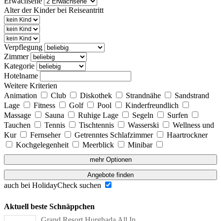
Erwachsene
Alter der Kinder bei Reiseantritt
Verpflegung
Zimmer
Kategorie
Hotelname
Weitere Kriterien
Animation
Club
Diskothek
Strandnähe
Sandstrand
Lage
Fitness
Golf
Pool
Kinderfreundlich
Massage
Sauna
Ruhige Lage
Segeln
Surfen
Tauchen
Tennis
Tischtennis
Wasserski
Wellness und
Kur
Fernseher
Getrenntes Schlafzimmer
Haartrockner
Kochgelegenheit
Meerblick
Minibar
mehr Optionen
Angebote finden
auch bei HolidayCheck suchen
Aktuell beste Schnäppchen
Grand Resort Hurghada All In