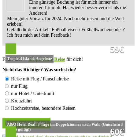
Eine günstige Buchung ist für mich immer ein
innerer Triumph. Ha, wieder besser verreist als die
Anderen!
Mein guter Vorsatz für 2024: Noch mehr reisen und die Welt
erleben!
Gefällt dir der Artikel "Fußballreisen / Fußballwochenende"?
Ich freu mich auf dein Feedback!
59€
Tropical Islands Angebote
Finde hier
die perfekte Reise
für dich!
Nicht das Richtige? Was suchst du?
Reise mit Flug / Pauschalreise
nur Flug
nur Hotel / Unterkunft
Kreuzfahrt
Hochzeitsreise, besondere Reisen
A&O Hotel Deal: 3 Tage im Doppelzimmer nach Wahl (Gutschein 3
60€
Jahre gültig!)