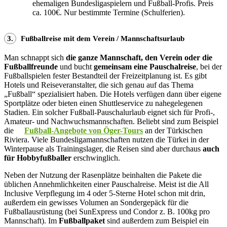
ehemaligen Bundesligaspielern und Fußball-Profis. Preis
ca. 100€. Nur bestimmte Termine (Schulferien).
3.
Fußballreise mit dem Verein / Mannschaftsurlaub
Man schnappt sich
die ganze Mannschaft, den Verein oder die
Fußballfreunde
und bucht
gemeinsam eine Pauschalreise
, bei der
Fußballspielen fester Bestandteil der Freizeitplanung ist. Es gibt
Hotels und Reiseveranstalter, die sich genau auf das Thema
„Fußball“ spezialisiert haben. Die Hotels verfügen dann über eigene
Sportplätze oder bieten einen Shuttleservice zu nahegelegenen
Stadien. Ein solcher Fußball-Pauschalurlaub eignet sich für Profi-,
Amateur- und Nachwuchsmannschaften. Beliebt sind zum Beispiel
die
Fußball-Angebote von Öger-Tours
an der Türkischen
Riviera. Viele Bundesligamannschaften nutzen die Türkei in der
Winterpause als Trainingslager, die Reisen sind aber durchaus
auch
für Hobbyfußballer
erschwinglich.
Neben der Nutzung der Rasenplätze beinhalten die Pakete die
üblichen Annehmlichkeiten einer Pauschalreise. Meist ist die All
Inclusive Verpflegung im 4 oder 5-Sterne Hotel schon mit drin,
außerdem ein gewisses Volumen an Sondergepäck für die
Fußballausrüstung (bei SunExpress und Condor z. B. 100kg pro
Mannschaft). Im
Fußballpaket
sind außerdem zum Beispiel ein