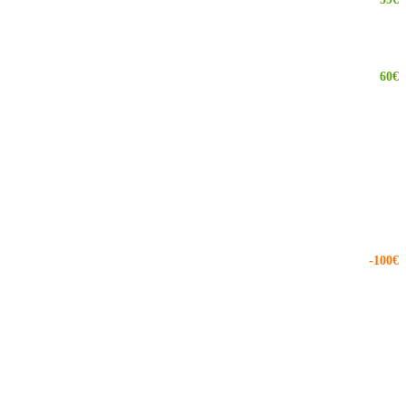
60€
-100€