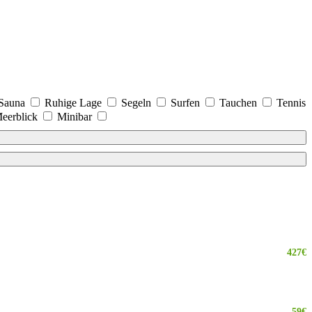
Sauna
Ruhige Lage
Segeln
Surfen
Tauchen
Tennis
eerblick
Minibar
427€
59€