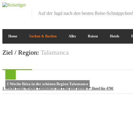
Auf der Jagd nach den besten Reise-Schnäppchen
Home
Suchen & Buchen
Alles
Reisen
Hotels
F
Ziel / Region:
Talamanca
1 Woche Ibiza in der schönen Region Talamanca
1 Woche Ibiza (Region Talamanca) mit Flug und gutem 4* Hotel für 470€