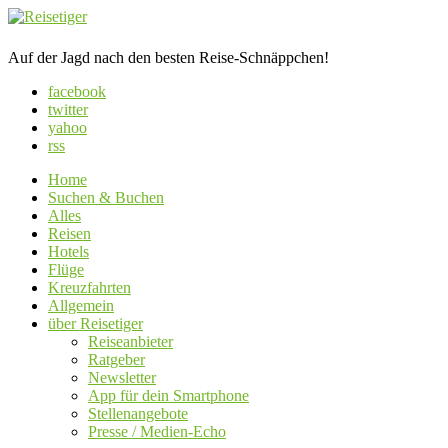
Auf der Jagd nach den besten Reise-Schnäppchen!
facebook
twitter
yahoo
rss
Home
Suchen & Buchen
Alles
Reisen
Hotels
Flüge
Kreuzfahrten
Allgemein
über Reisetiger
Reiseanbieter
Ratgeber
Newsletter
App für dein Smartphone
Stellenangebote
Presse / Medien-Echo