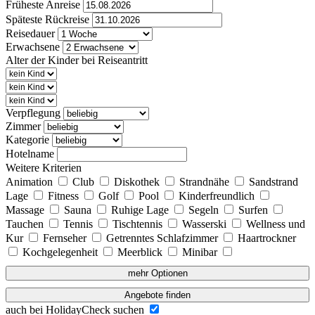
Früheste Anreise
Späteste Rückreise
Reisedauer
Erwachsene
Alter der Kinder bei Reiseantritt
Verpflegung
Zimmer
Kategorie
Hotelname
Weitere Kriterien
Animation
Club
Diskothek
Strandnähe
Sandstrand
Lage
Fitness
Golf
Pool
Kinderfreundlich
Massage
Sauna
Ruhige Lage
Segeln
Surfen
Tauchen
Tennis
Tischtennis
Wasserski
Wellness und
Kur
Fernseher
Getrenntes Schlafzimmer
Haartrockner
Kochgelegenheit
Meerblick
Minibar
mehr Optionen
Angebote finden
auch bei HolidayCheck suchen