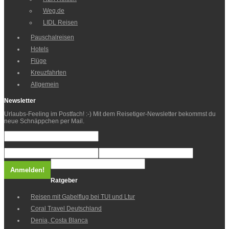
Weg.de
LIDL Reisen
Pauschalreisen
Hotels
Flüge
Kreuzfahrten
Allgemein
Newsletter
Urlaubs-Feeling im Postfach! :-) Mit dem Reisetiger-Newsletter bekommst du
neue Schnäppchen per Mail.
Ratgeber
Reisen mit Gabelflug bei TUI und Ltur
Coral Travel Deutschland
Denia, Costa Blanca