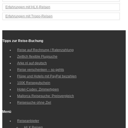
Erfahrungen mit HLX-Reisen
Erfahrungen mit Tropo-Reisen
Tipps zur Reise-Buchung
Reise auf Rechnung / Ratenzahlung
Zeitlich flexible Flugsuche
Arke.nl auf deutsch
Reise verschenken – so gehts
Flüge und Hotels mit PayPal bezahlen
100€ Reisegutschein
Hotel-Codes: Zimmertypen
Mallorca Reisesuche: Preisvergleich
Reisesuche ohne Ziel
Menü
Reiseanbieter
HLX Reisen