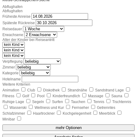
Abflughafen
Abflughafen
Früheste Anreise
Späteste Rückreise
Reisedauer
Erwachsene
Alter der Kinder bei Reiseantritt
Verpflegung
Zimmer
Kategorie
Hotelname
Weitere Kriterien
Animation
Club
Diskothek
Strandnähe
Sandstrand Lage
Fitness
Golf
Pool
Kinderfreundlich
Massage
Sauna
Ruhige Lage
Segeln
Surfen
Tauchen
Tennis
Tischtennis
Wasserski
Wellness und Kur
Fernseher
Getrenntes
Schlafzimmer
Haartrockner
Kochgelegenheit
Meerblick
Minibar
mehr Optionen