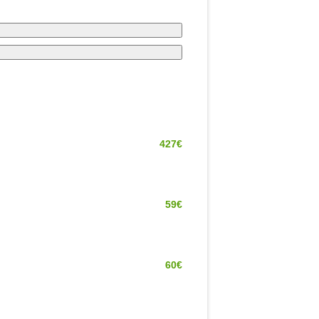
427€
59€
60€