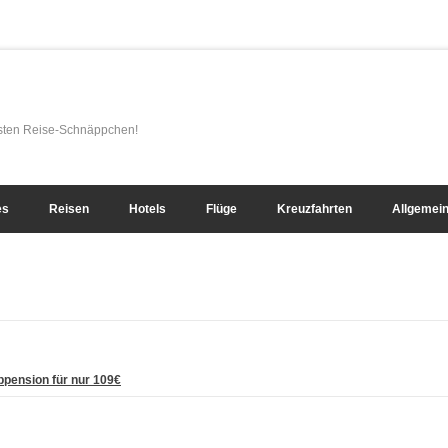
esten Reise-Schnäppchen!
es
Reisen
Hotels
Flüge
Kreuzfahrten
Allgemei
lbpension für nur 109€