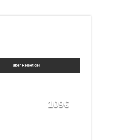
n
über Reisetiger
109€