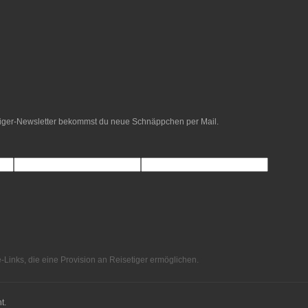
etiger-Newsletter bekommst du neue Schnäppchen per Mail.
e-Links, die eine Provision an Reisetiger ermöglichen.
t.