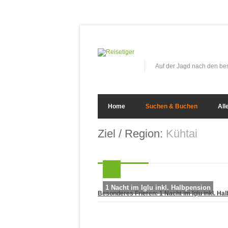
Auf der Jagd nach den b
Home
Suchen & Buchen
All
Ziel / Region:
Kühtai
1 Nacht im Iglu inkl. Halbpension
Besonderes Frieren: 1 Nacht im Iglu inkl. Ha