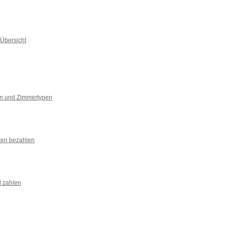
Übersicht
n und Zimmertypen
ten bezahlen
l zahlen