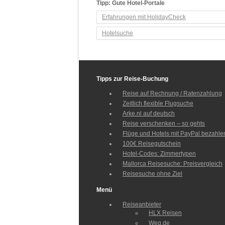
Tipp: Gute Hotel-Portale
Erfahrungen mit HolidayCheck
Hotelsuche
Tipps zur Reise-Buchung
Reise auf Rechnung / Ratenzahlung
Zeitlich flexible Flugsuche
Arke.nl auf deutsch
Reise verschenken – so gehts
Flüge und Hotels mit PayPal bezahle
100€ Reisegutschein
Hotel-Codes: Zimmertypen
Mallorca Reisesuche: Preisvergleich
Reisesuche ohne Ziel
Menü
Reiseanbieter
HLX Reisen
Weg.de