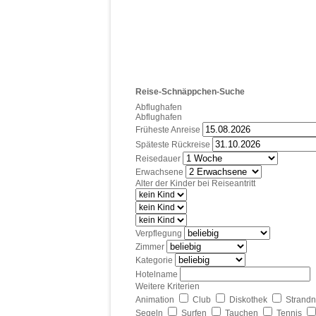
Reise-Schnäppchen-Suche
Abflughafen
Abflughafen
Früheste Anreise
Späteste Rückreise
Reisedauer
Erwachsene
Alter der Kinder bei Reiseantritt
Verpflegung
Zimmer
Kategorie
Hotelname
Weitere Kriterien
Animation
Club
Diskothek
Strand
Segeln
Surfen
Tauchen
Tennis