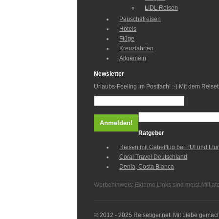
LIDL Reisen
Pauschalreisen
Hotels
Flüge
Kreuzfahrten
Allgemein
Newsletter
Urlaubs-Feeling im Postfach! :-) Mit dem Reis
Ratgeber
Reisen mit Gabelflug bei TUI und Ltur
Coral Travel Deutschland
Denia, Costa Blanca
Werbehinweis: Externe Links sind meist Affiliat
© 2012 - 2025 Reisetiger.net. Mit Liebe gemach