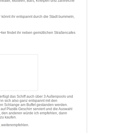
 Theater, Museen, Bars, Kneipen und zahlreiche
 könnt ihr entspannt durch die Stadt bummeln,
Hier findet ihr neben gemütlichen Straßencafes
rfügt das Schiff auch über 3 Außenpools und
n sich also ganz entspannt mit den
nen Schlange am Buffet gestanden werden.
auf Plastik-Geschirr serviert und die Auswahl
ht, den anderen würde ich empfehlen, dann
zu kaufen.
k
weiterempfehlen.