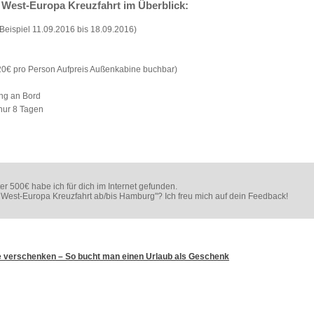
e West-Europa Kreuzfahrt im Überblick:
eispiel 11.09.2016 bis 18.09.2016)
0€ pro Person Aufpreis Außenkabine buchbar)
ng an Bord
nur 8 Tagen
r 500€ habe ich für dich im Internet gefunden.
e West-Europa Kreuzfahrt ab/bis Hamburg"? Ich freu mich auf dein Feedback!
 verschenken – So bucht man einen Urlaub als Geschenk