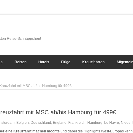
esten Reise-Schnäppchen!
es
Reisen
Hotels
Flüge
Kreuzfahrten
Allgemei
Kreuzfahrt mit MSC ab/bis Hamburg für 499€
reuzfahrt mit MSC ab/bis Hamburg für 499€
msterdam
,
Belgien
,
Deutschland
,
England
,
Frankreich
,
Hamburg
,
Le Havre
,
Nieder
er eine Kreuzfahrt machen möchte
und dabei die Highlights West-Europas kennen