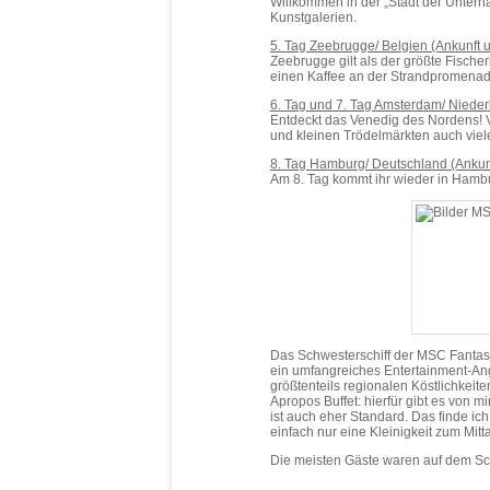
Willkommen in der „Stadt der Unterha
Kunstgalerien.
5. Tag Zeebrugge/ Belgien (Ankunft 
Zeebrugge gilt als der größte Fisch
einen Kaffee an der Strandpromenad
6. Tag und 7. Tag Amsterdam/ Niederl
Entdeckt das Venedig des Nordens! V
und kleinen Trödelmärkten auch vie
8. Tag Hamburg/ Deutschland (Ankun
Am 8. Tag kommt ihr wieder in Hamb
Das Schwesterschiff der MSC Fantasi
ein umfangreiches Entertainment-Ang
größtenteils regionalen Köstlichkei
Apropos Buffet: hierfür gibt es von 
ist auch eher Standard. Das finde i
einfach nur eine Kleinigkeit zum Mi
Die meisten Gäste waren auf dem Sch