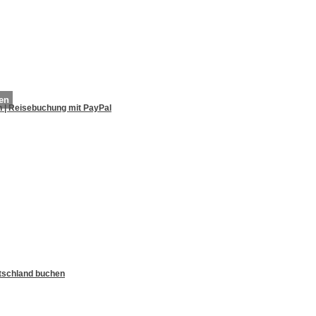
len
n | Reisebuchung mit PayPal
utschland buchen