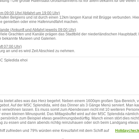
ltung“! Die größte Hafenstadt Großbritanniens ist vor allem bekannt für die vielen
um 09:00 Uhr/ Abfahrt um 19:00 Uhr)
erhafen Belgiens und ist durch einen 12km langen Kanal mit Brügge verbunden. Hier
e genießen oder eine Hafenrundfahrt machen.
ande (Ankunft und Abfahrt jeweils 09:00 Uhr)
iele Grachten und Kanäle prägen das Stadtbild der niederländischen Hauptstadt. 
le bekannte Museen und Galerien.
ft 07:00 Uhr)
urg an und es wird Zeit Abschied zu nehmen.
a bietet alles was das Herz begehrt. Neben einem 1600qm großen Spa-Bereich, ve
ebot. Auf der MSC Splendida, wird das Dinner als 3 Gänge Menü serviert. Man kan
ten verwöhnen lassen. Es muss somit zum Abendessen nicht mit 10 weiteren Perso
mir einen kleinen Minuspunkt. Das Mittagsbuffet wird auf der MSC Splendida nämlich 
ch persönlich zum Beispiel etwas gewöhnungsbedürftig. Manch einen stört dies nic
ttag zu essen und dann abends richtig reinzuhauen oder sich beim Landgang etwas 
iff zufrieden und 79% würden eine Kreuzfahrt mit dem Schiff auf
Holidaychec