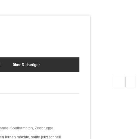
n
über Reisetiger
lande
,
Southampton
,
Zeebrugge
 lernen möchte, sollte jetzt schnell