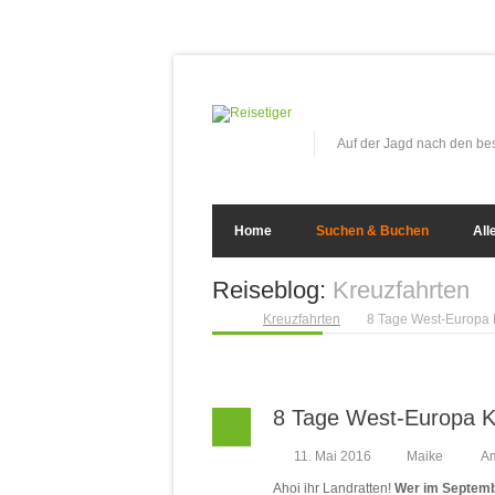
Auf der Jagd nach den b
Home
Suchen & Buchen
All
Reiseblog:
Kreuzfahrten
Kreuzfahrten
8 Tage West-Europa 
8 Tage West-Europa K
11. Mai 2016
Maike
A
Ahoi ihr Landratten!
Wer im Septemb