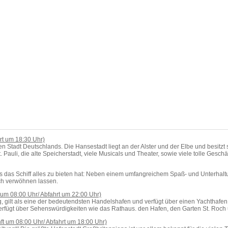
rt um 18:30 Uhr)
en Stadt Deutschlands. Die Hansestadt liegt an der Alster und der Elbe und besitzt 
Pauli, die alte Speicherstadt, viele Musicals und Theater, sowie viele tolle Geschä
s das Schiff alles zu bieten hat: Neben einem umfangreichem Spaß- und Unterhalt
ch verwöhnen lassen.
 um 08:00 Uhr/ Abfahrt um 22:00 Uhr)
 gilt als eine der bedeutendsten Handelshafen und verfügt über einen Yachthafen, 
erfügt über Sehenswürdigkeiten wie das Rathaus. den Hafen, den Garten St. Roch
t um 08:00 Uhr/ Abfahrt um 18:00 Uhr)