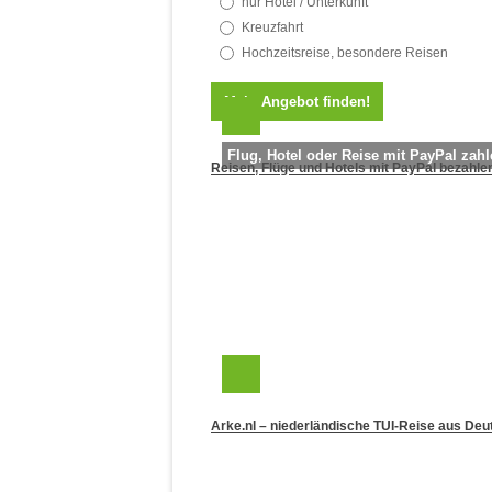
nur Hotel / Unterkunft
Kreuzfahrt
Hochzeitsreise, besondere Reisen
Flug, Hotel oder Reise mit PayPal zah
Reisen, Flüge und Hotels mit PayPal bezahle
Arke.nl – niederländische TUI-Reise aus De