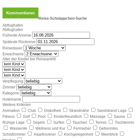
Reise-Schnäppchen-Suche
Abflughafen
Abflughafen
Früheste Anreise
Späteste Rückreise
Reisedauer
Erwachsene
Alter der Kinder bei Reiseantritt
Verpflegung
Zimmer
Kategorie
Hotelname
Weitere Kriterien
Animation
Club
Diskothek
Strandnähe
Sandstrand Lage
Fitness
Golf
Pool
Kinderfreundlich
Massage
Sauna
Ruhige Lage
Segeln
Surfen
Tauchen
Tennis
Tischtennis
Wasserski
Wellness und Kur
Fernseher
Getrenntes
Schlafzimmer
Haartrockner
Kochgelegenheit
Meerblick