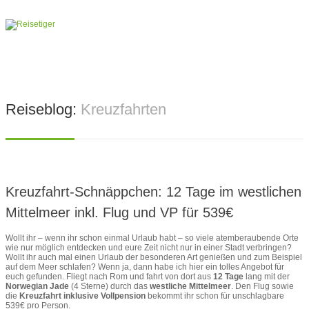
Reiseblog:
Kreuzfahrten
Kreuzfahrt-Schnäppchen: 12 Tage im westlichen
Mittelmeer inkl. Flug und VP für 539€
Wollt ihr – wenn ihr schon einmal Urlaub habt – so viele atemberaubende Orte
wie nur möglich entdecken und eure Zeit nicht nur in einer Stadt verbringen?
Wollt ihr auch mal einen Urlaub der besonderen Art genießen und zum Beispiel
auf dem Meer schlafen? Wenn ja, dann habe ich hier ein tolles Angebot für
euch gefunden. Fliegt nach Rom und fahrt von dort aus
12 Tage
lang mit der
Norwegian Jade
(4 Sterne) durch das
westliche Mittelmeer
. Den Flug sowie
die
Kreuzfahrt
inklusive Vollpension
bekommt ihr schon für unschlagbare
539€ pro Person.