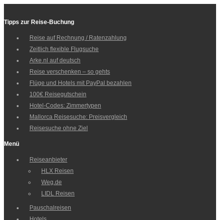
Tipps zur Reise-Buchung
Reise auf Rechnung / Ratenzahlung
Zeitlich flexible Flugsuche
Arke.nl auf deutsch
Reise verschenken – so gehts
Flüge und Hotels mit PayPal bezahlen
100€ Reisegutschein
Hotel-Codes: Zimmertypen
Mallorca Reisesuche: Preisvergleich
Reisesuche ohne Ziel
Menü
Reiseanbieter
HLX Reisen
Weg.de
LIDL Reisen
Pauschalreisen
Hotels