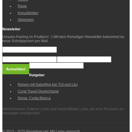
Flüge
Kreuzfahrten
Allgemein
Newsletter
Urlaubs-Feeling im Postfach! :-) Mit dem Reisetiger-Newsletter bekommst du
neue Schnäppchen per Mail.
Ratgeber
Reisen mit Gabelflug bei TUI und Ltur
Coral Travel Deutschland
Denia, Costa Blanca
Werbehinweis: Externe Links sind meist Affiliate-Links, die eine Provision an
Reisetiger ermöglichen.
© 2012 - 2025 Reisetiger.net. Mit Liebe gemacht.