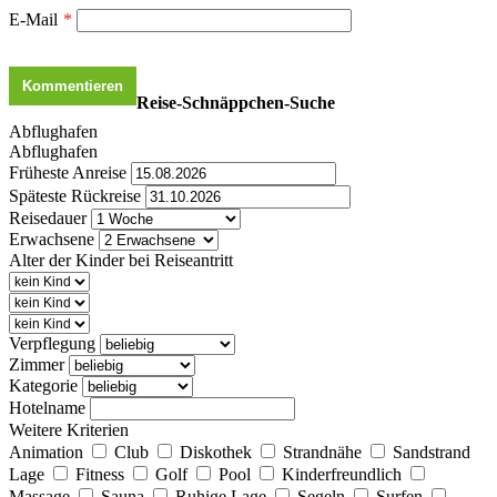
E-Mail
*
Reise-Schnäppchen-Suche
Abflughafen
Abflughafen
Früheste Anreise
Späteste Rückreise
Reisedauer
Erwachsene
Alter der Kinder bei Reiseantritt
Verpflegung
Zimmer
Kategorie
Hotelname
Weitere Kriterien
Animation
Club
Diskothek
Strandnähe
Sandstrand
Lage
Fitness
Golf
Pool
Kinderfreundlich
Massage
Sauna
Ruhige Lage
Segeln
Surfen