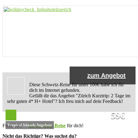
zum Angebot
Diese Schweiz-Reise für unter 100€ habe ich für
dich im Internet gefunden.
Gefällt dir das Angebot "Zürich Kurztrip: 2 Tage im
sehr guten 4* H+ Hotel"? Ich freu mich auf dein Feedback!
59€
Tropical Islands Angebote
Finde hier
die perfekte Reise
für dich!
Nicht das Richtige? Was suchst du?