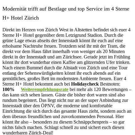
Modernität trifft auf Bestlage und top Service im 4 Sterne
H+ Hotel Zürich
Direkt im Herzen von Zürich West in Altstetten befindet sich euer 4
Sterne H+ Hotel gegenüber dem Letzigrund Stadion. Durch die
grüne Lage etwas abseits der Innenstadt könnt ihr euch auf eine
erholsame Nachtruhe freuen. Trotzdem seid ihr mit der Tram, die
direkt vor dem Haus fährt innerhalb von weniger als 20 Minuten
direkt in der Innenstadt und am Zürichsee. Gerade jetzt im Frühling
könnt ihr dort wunderbar einen Kaffee am glitzernden Ufer trinken.
Nach einem Bummel durch die Altstadt von Zürich und eine Tour
entlang der Sehenswürdigkeiten könnt ihr euch abends auf ein
gemütliches, großes Bett im modernsten Ambiente freuen. Euer 4
Sterne H+ Hotel bekommt auch bei
Holidaycheck
Bestnoten:
100%
Weiterempfehlungsrate
bei mehr als 120 Bewertungen –
das kann sich sehen lassen. Gäste die bisher dort waren sind also
rundum begeistert. Das liegt nicht nur an der super Anbindung zur
Innenstadt über den ÖPNV, die moderne und komfortable
Einrichtung die sich durch das gesamte Haus zieht, sondern auch an
dem überaus freundlichen und zuvorkommenden Personal. Hier
könnt ihr also – besonders zu diesem Schnäppchenpreis – so gar
nichts falsch machen. Schlagt schnell zu und sichert euch diesen
wunderbaren Zürich-Deal!