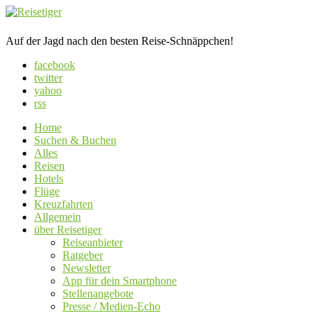
Auf der Jagd nach den besten Reise-Schnäppchen!
facebook
twitter
yahoo
rss
Home
Suchen & Buchen
Alles
Reisen
Hotels
Flüge
Kreuzfahrten
Allgemein
über Reisetiger
Reiseanbieter
Ratgeber
Newsletter
App für dein Smartphone
Stellenangebote
Presse / Medien-Echo