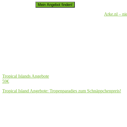
Arke.nl – ni
Tropical Islands Angebote
59€
Tropical Island Angebote: Tropenparadies zum Schnäppchenpreis!