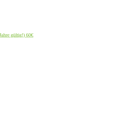
ahre gültig!)
60€