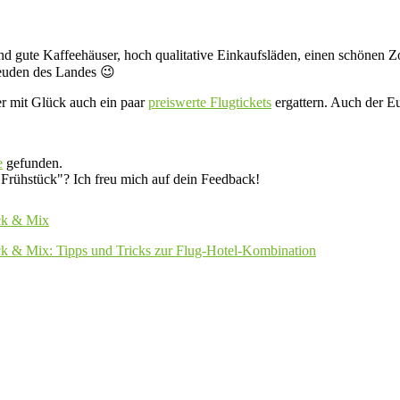
nd gute Kaffeehäuser, hoch qualitative Einkaufsläden, einen schönen Zo
reuden des Landes 😉
r mit Glück auch ein paar
preiswerte Flugtickets
ergattern. Auch der E
e
gefunden.
 Frühstück"? Ich freu mich auf dein Feedback!
ck & Mix
ck & Mix: Tipps und Tricks zur Flug-Hotel-Kombination