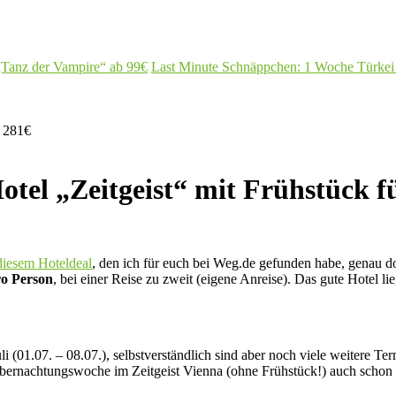
„Tanz der Vampire“ ab 99€
Last Minute Schnäppchen: 1 Woche Türkei i
r 281€
otel „Zeitgeist“ mit Frühstück f
diesem Hoteldeal
, den ich für euch bei Weg.de gefunden habe, genau d
ro Person
, bei einer Reise zu zweit (eigene Anreise). Das gute Hotel l
uli (01.07. – 08.07.), selbstverständlich sind aber noch viele weitere T
 Übernachtungswoche im Zeitgeist Vienna (ohne Frühstück!) auch schon