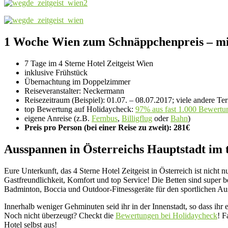
1 Woche Wien zum Schnäppchenpreis – mit
7 Tage im 4 Sterne Hotel Zeitgeist Wien
inklusive Frühstück
Übernachtung im Doppelzimmer
Reiseveranstalter: Neckermann
Reisezeitraum (Beispiel): 01.07. – 08.07.2017; viele andere Te
top Bewertung auf Holidaycheck:
97% aus fast 1.000 Bewertu
eigene Anreise (z.B.
Fernbus
,
Billigflug
oder
Bahn
)
Preis pro Person (bei einer Reise zu zweit): 281€
Ausspannen in Österreichs Hauptstadt im t
Eure Unterkunft, das 4 Sterne Hotel Zeitgeist in Österreich ist nich
Gastfreundlichkeit, Komfort und top Service! Die Betten sind super b
Badminton, Boccia und Outdoor-Fitnessgeräte für den sportlichen Ausgl
Innerhalb weniger Gehminuten seid ihr in der Innenstadt, so dass i
Noch nicht überzeugt? Checkt die
Bewertungen bei Holidaycheck
! F
Hotel selbst aus!