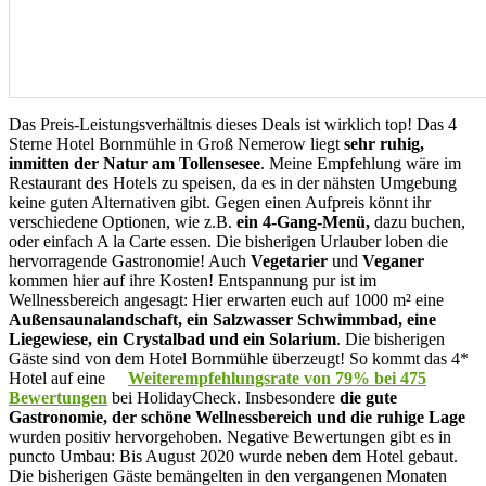
Das Preis-Leistungsverhältnis dieses Deals ist wirklich top! Das 4
Sterne Hotel Bornmühle in Groß Nemerow liegt
sehr ruhig,
inmitten der Natur am Tollensesee
. Meine Empfehlung wäre im
Restaurant des Hotels zu speisen, da es in der nähsten Umgebung
keine guten Alternativen gibt. Gegen einen Aufpreis könnt ihr
verschiedene Optionen, wie z.B.
ein
4-Gang-Menü,
dazu buchen,
oder einfach A la Carte essen. Die bisherigen Urlauber loben die
hervorragende Gastronomie! Auch
Vegetarier
und
Veganer
kommen hier auf ihre Kosten! Entspannung pur ist im
Wellnessbereich angesagt: Hier erwarten euch auf 1000 m² eine
Außensaunalandschaft, ein Salzwasser Schwimmbad, eine
Liegewiese, ein Crystalbad und ein Solarium
. Die bisherigen
Gäste sind von dem Hotel Bornmühle überzeugt! So kommt das 4*
Hotel auf eine
Weiterempfehlungsrate von 79% bei 475
Bewertungen
bei HolidayCheck. Insbesondere
die gute
Gastronomie, der schöne Wellnessbereich und die ruhige Lage
wurden positiv hervorgehoben. Negative Bewertungen gibt es in
puncto Umbau: Bis August 2020 wurde neben dem Hotel gebaut.
Die bisherigen Gäste bemängelten in den vergangenen Monaten