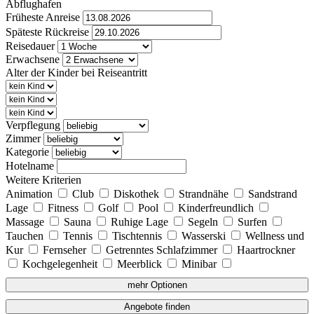
Abflughafen
Früheste Anreise
Späteste Rückreise
Reisedauer
Erwachsene
Alter der Kinder bei Reiseantritt
Verpflegung
Zimmer
Kategorie
Hotelname
Weitere Kriterien
Animation
Club
Diskothek
Strandnähe
Sandstrand
Lage
Fitness
Golf
Pool
Kinderfreundlich
Massage
Sauna
Ruhige Lage
Segeln
Surfen
Tauchen
Tennis
Tischtennis
Wasserski
Wellness und
Kur
Fernseher
Getrenntes Schlafzimmer
Haartrockner
Kochgelegenheit
Meerblick
Minibar
mehr Optionen
Angebote finden