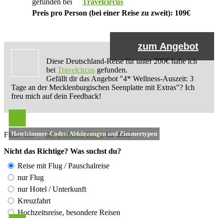
gefunden bei
Travelcircus
Preis pro Person (bei einer Reise zu zweit): 109€
zum Angebot
Diese Deutschland-Reise für unter 200€ habe ich
bei
Travelcircus
gefunden.
Gefällt dir das Angebot "4* Wellness-Auszeit: 3
Tage an der Mecklenburgischen Seenplatte mit Extras"? Ich
freu mich auf dein Feedback!
Hotelzimmer-Codes: Abkürzungen und Zimmertypen
Finde hier
die perfekte Reise
für dich!
Nicht das Richtige? Was suchst du?
Reise mit Flug / Pauschalreise
nur Flug
nur Hotel / Unterkunft
Kreuzfahrt
Hochzeitsreise, besondere Reisen