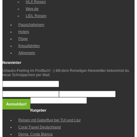
HLX Reisen
Weg.de
LIDL Reisen
Pauschalreisen
Hotels
Flüge
Kreuzfahrten
Allgemein
Newsletter
Urlaubs-Feeling im Postfach! :-) Mit dem Reisetiger-Newsletter bekommst du
neue Schnäppchen per Mail.
Ratgeber
Reisen mit Gabelflug bei TUI und Ltur
Coral Travel Deutschland
Denia, Costa Blanca