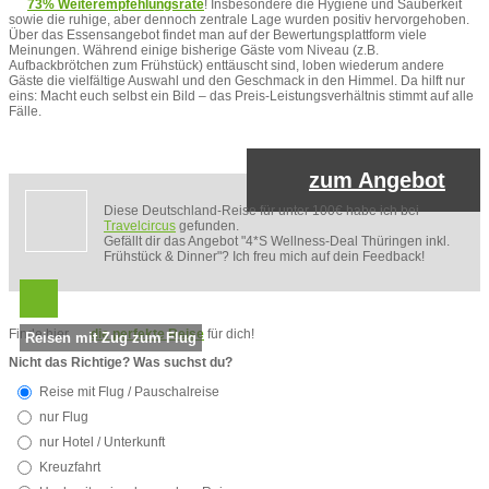
73% Weiterempfehlungsrate
! Insbesondere die Hygiene und Sauberkeit
sowie die ruhige, aber dennoch zentrale Lage wurden positiv hervorgehoben.
Über das Essensangebot findet man auf der Bewertungsplattform viele
Meinungen. Während einige bisherige Gäste vom Niveau (z.B.
Aufbackbrötchen zum Frühstück) enttäuscht sind, loben wiederum andere
Gäste die vielfältige Auswahl und den Geschmack in den Himmel. Da hilft nur
eins: Macht euch selbst ein Bild – das Preis-Leistungsverhältnis stimmt auf alle
Fälle.
zum Angebot
Diese Deutschland-Reise für unter 100€ habe ich bei
Travelcircus
gefunden.
Gefällt dir das Angebot "4*S Wellness-Deal Thüringen inkl.
Frühstück & Dinner"? Ich freu mich auf dein Feedback!
Finde hier
die perfekte Reise
für dich!
Reisen mit Zug zum Flug
Nicht das Richtige? Was suchst du?
Reise mit Flug / Pauschalreise
nur Flug
nur Hotel / Unterkunft
Kreuzfahrt