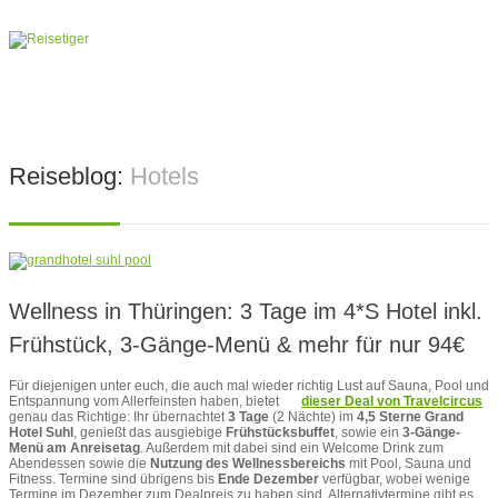
Reiseblog:
Hotels
Wellness in Thüringen: 3 Tage im 4*S Hotel inkl.
Frühstück, 3-Gänge-Menü & mehr für nur 94€
Für diejenigen unter euch, die auch mal wieder richtig Lust auf Sauna, Pool und
Entspannung vom Allerfeinsten haben, bietet
dieser Deal von Travelcircus
genau das Richtige: Ihr übernachtet
3 Tage
(2 Nächte) im
4,5 Sterne Grand
Hotel Suhl
, genießt das ausgiebige
Frühstücksbuffet
, sowie ein
3-Gänge-
Menü am Anreisetag
. Außerdem mit dabei sind ein Welcome Drink zum
Abendessen sowie die
Nutzung des Wellnessbereichs
mit Pool, Sauna und
Fitness. Termine sind übrigens bis
Ende Dezember
verfügbar, wobei wenige
Termine im Dezember zum Dealpreis zu haben sind. Alternativtermine gibt es