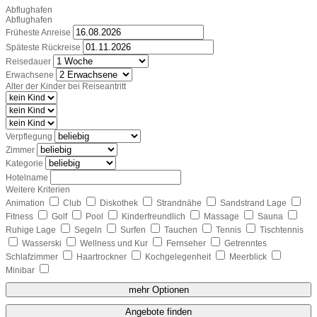
Abflughafen
Abflughafen
Früheste Anreise
Späteste Rückreise
Reisedauer
Erwachsene
Alter der Kinder bei Reiseantritt
Verpflegung
Zimmer
Kategorie
Hotelname
Weitere Kriterien
Animation
Club
Diskothek
Strandnähe
Sandstrand Lage
Fitness
Golf
Pool
Kinderfreundlich
Massage
Sauna
Ruhige Lage
Segeln
Surfen
Tauchen
Tennis
Tischtennis
Wasserski
Wellness und Kur
Fernseher
Getrenntes
Schlafzimmer
Haartrockner
Kochgelegenheit
Meerblick
Minibar
mehr Optionen
Angebote finden