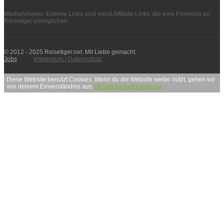
Werbehinweis: Externe Links sind meist Affiliate-Links, die eine Provision an
Reisetiger ermöglichen.
© 2012 - 2025 Reisetiger.net. Mit Liebe gemacht.
Jobs
Impressum / Datenschutz
Diese Website benutzt Cookies. Wenn du die Website weiter nutzt, gehen wir
von deinem Einverständnis aus.
OK
Datenschutzerklärung