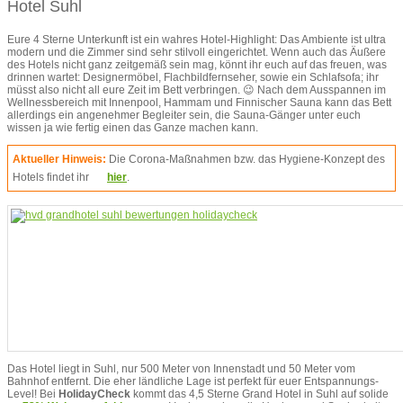
Hotel Suhl
Eure 4 Sterne Unterkunft ist ein wahres Hotel-Highlight: Das Ambiente ist ultra
modern und die Zimmer sind sehr stilvoll eingerichtet. Wenn auch das Äußere
des Hotels nicht ganz zeitgemäß sein mag, könnt ihr euch auf das freuen, was
drinnen wartet: Designermöbel, Flachbildfernseher, sowie ein Schlafsofa; ihr
müsst also nicht all eure Zeit im Bett verbringen. 😉 Nach dem Ausspannen im
Wellnessbereich mit Innenpool, Hammam und Finnischer Sauna kann das Bett
allerdings ein angenehmer Begleiter sein, die Sauna-Gänger unter euch
wissen ja wie fertig einen das Ganze machen kann.
Aktueller Hinweis:
Die Corona-Maßnahmen bzw. das Hygiene-Konzept des
Hotels findet ihr
hier
.
Das Hotel liegt in Suhl, nur 500 Meter von Innenstadt und 50 Meter vom
Bahnhof entfernt. Die eher ländliche Lage ist perfekt für euer Entspannungs-
Level! Bei
HolidayCheck
kommt das 4,5 Sterne Grand Hotel in Suhl auf solide