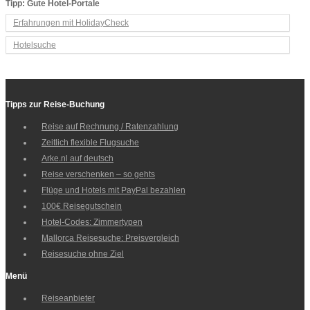
Tipp: Gute Hotel-Portale
Erfahrungen mit HolidayCheck
Hotelsuche
Tipps zur Reise-Buchung
Reise auf Rechnung / Ratenzahlung
Zeitlich flexible Flugsuche
Arke.nl auf deutsch
Reise verschenken – so gehts
Flüge und Hotels mit PayPal bezahlen
100€ Reisegutschein
Hotel-Codes: Zimmertypen
Mallorca Reisesuche: Preisvergleich
Reisesuche ohne Ziel
Menü
Reiseanbieter