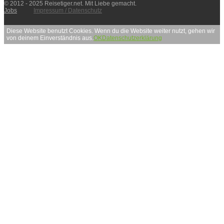
© 2012 - 2025 Reisetiger.net. Mit Liebe gemacht.
Jobs
Impressum / Datenschutz
Diese Website benutzt Cookies. Wenn du die Website weiter nutzt, gehen wir
von deinem Einverständnis aus.
OK
Datenschutzerklärung