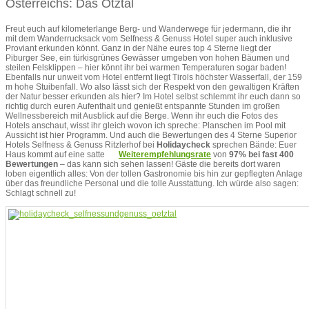
Österreichs: Das Ötztal
Freut euch auf kilometerlange Berg- und Wanderwege für jedermann, die ihr
mit dem Wanderrucksack vom Selfness & Genuss Hotel super auch inklusive
Proviant erkunden könnt. Ganz in der Nähe eures top 4 Sterne liegt der
Piburger See, ein türkisgrünes Gewässer umgeben von hohen Bäumen und
steilen Felsklippen – hier könnt ihr bei warmen Temperaturen sogar baden!
Ebenfalls nur unweit vom Hotel entfernt liegt Tirols höchster Wasserfall, der 159
m hohe Stuibenfall. Wo also lässt sich der Respekt von den gewaltigen Kräften
der Natur besser erkunden als hier? Im Hotel selbst schlemmt ihr euch dann so
richtig durch euren Aufenthalt und genießt entspannte Stunden im großen
Wellnessbereich mit Ausblick auf die Berge. Wenn ihr euch die Fotos des
Hotels anschaut, wisst ihr gleich wovon ich spreche: Planschen im Pool mit
Aussicht ist hier Programm. Und auch die Bewertungen des 4 Sterne Superior
Hotels Selfness & Genuss Ritzlerhof bei
Holidaycheck
sprechen Bände: Euer
Haus kommt auf eine satte
Weiterempfehlungsrate
von
97% bei fast 400
Bewertungen
– das kann sich sehen lassen! Gäste die bereits dort waren
loben eigentlich alles: Von der tollen Gastronomie bis hin zur gepflegten Anlage
über das freundliche Personal und die tolle Ausstattung. Ich würde also sagen:
Schlagt schnell zu!