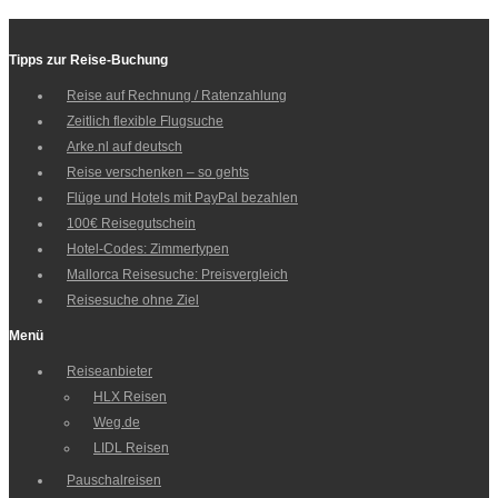
Tipps zur Reise-Buchung
Reise auf Rechnung / Ratenzahlung
Zeitlich flexible Flugsuche
Arke.nl auf deutsch
Reise verschenken – so gehts
Flüge und Hotels mit PayPal bezahlen
100€ Reisegutschein
Hotel-Codes: Zimmertypen
Mallorca Reisesuche: Preisvergleich
Reisesuche ohne Ziel
Menü
Reiseanbieter
HLX Reisen
Weg.de
LIDL Reisen
Pauschalreisen