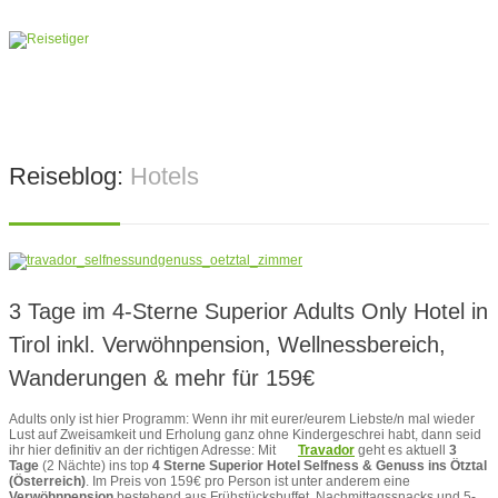
Reiseblog:
Hotels
3 Tage im 4-Sterne Superior Adults Only Hotel in
Tirol inkl. Verwöhnpension, Wellnessbereich,
Wanderungen & mehr für 159€
Adults only ist hier Programm: Wenn ihr mit eurer/eurem Liebste/n mal wieder
Lust auf Zweisamkeit und Erholung ganz ohne Kindergeschrei habt, dann seid
ihr hier definitiv an der richtigen Adresse: Mit
Travador
geht es aktuell
3
Tage
(2 Nächte) ins top
4 Sterne Superior Hotel Selfness & Genuss ins Ötztal
(Österreich)
. Im Preis von 159€ pro Person ist unter anderem eine
Verwöhnpension
bestehend aus Frühstücksbuffet, Nachmittagssnacks und 5-