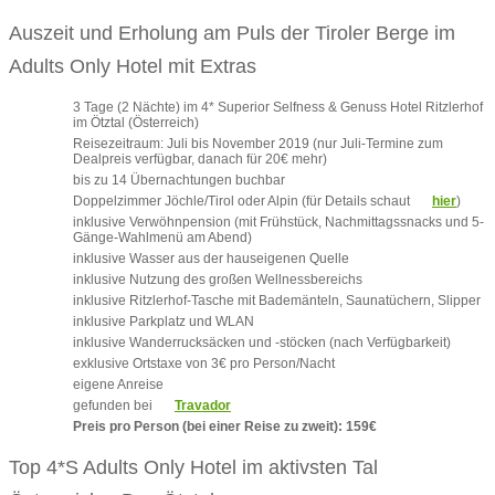
Auszeit und Erholung am Puls der Tiroler Berge im
Adults Only Hotel mit Extras
3 Tage (2 Nächte) im 4* Superior Selfness & Genuss Hotel Ritzlerhof
im Ötztal (Österreich)
Reisezeitraum: Juli bis November 2019 (nur Juli-Termine zum
Dealpreis verfügbar, danach für 20€ mehr)
bis zu 14 Übernachtungen buchbar
Doppelzimmer Jöchle/Tirol oder Alpin (für Details schaut
hier
)
inklusive Verwöhnpension (mit Frühstück, Nachmittagssnacks und 5-
Gänge-Wahlmenü am Abend)
inklusive Wasser aus der hauseigenen Quelle
inklusive Nutzung des großen Wellnessbereichs
inklusive Ritzlerhof-Tasche mit Bademänteln, Saunatüchern, Slipper
inklusive Parkplatz und WLAN
inklusive Wanderrucksäcken und -stöcken (nach Verfügbarkeit)
exklusive Ortstaxe von 3€ pro Person/Nacht
eigene Anreise
gefunden bei
Travador
Preis pro Person (bei einer Reise zu zweit): 159€
Top 4*S Adults Only Hotel im aktivsten Tal