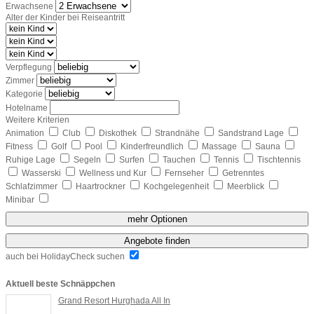
Erwachsene
Alter der Kinder bei Reiseantritt
Verpflegung
Zimmer
Kategorie
Hotelname
Weitere Kriterien
Animation
Club
Diskothek
Strandnähe
Sandstrand Lage
Fitness
Golf
Pool
Kinderfreundlich
Massage
Sauna
Ruhige Lage
Segeln
Surfen
Tauchen
Tennis
Tischtennis
Wasserski
Wellness und Kur
Fernseher
Getrenntes
Schlafzimmer
Haartrockner
Kochgelegenheit
Meerblick
Minibar
mehr Optionen
Angebote finden
auch bei HolidayCheck suchen
Aktuell beste Schnäppchen
Grand Resort Hurghada All In