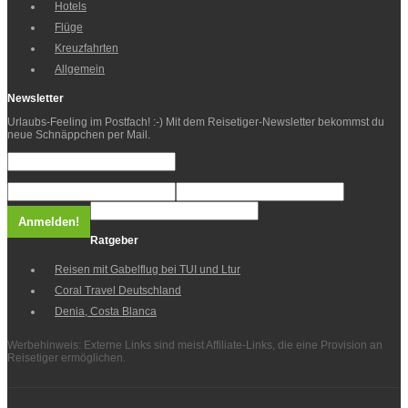
Hotels
Flüge
Kreuzfahrten
Allgemein
Newsletter
Urlaubs-Feeling im Postfach! :-) Mit dem Reisetiger-Newsletter bekommst du
neue Schnäppchen per Mail.
Ratgeber
Reisen mit Gabelflug bei TUI und Ltur
Coral Travel Deutschland
Denia, Costa Blanca
Werbehinweis: Externe Links sind meist Affiliate-Links, die eine Provision an
Reisetiger ermöglichen.