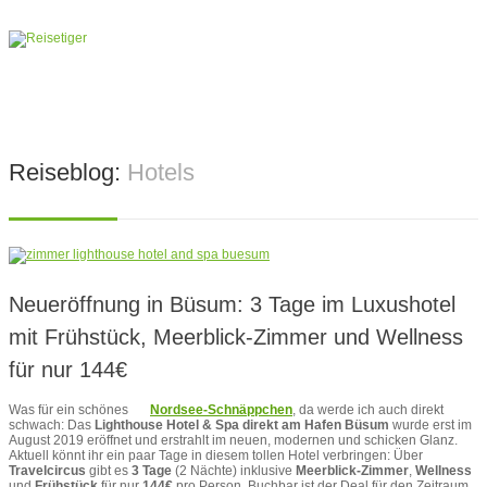
Reiseblog:
Hotels
Neueröffnung in Büsum: 3 Tage im Luxushotel
mit Frühstück, Meerblick-Zimmer und Wellness
für nur 144€
Was für ein schönes
Nordsee-Schnäppchen
, da werde ich auch direkt
schwach: Das
Lighthouse Hotel & Spa direkt am Hafen Büsum
wurde erst im
August 2019 eröffnet und erstrahlt im neuen, modernen und schicken Glanz.
Aktuell könnt ihr ein paar Tage in diesem tollen Hotel verbringen: Über
Travelcircus
gibt es
3 Tage
(2 Nächte) inklusive
Meerblick-Zimmer
,
Wellness
und
Frühstück
für nur
144€
pro Person. Buchbar ist der Deal für den Zeitraum