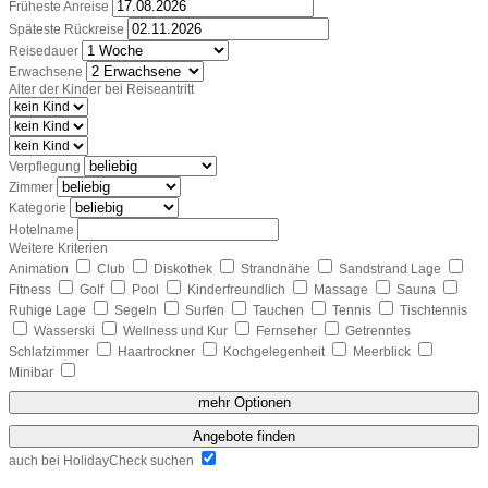
Früheste Anreise
Späteste Rückreise
Reisedauer
Erwachsene
Alter der Kinder bei Reiseantritt
Verpflegung
Zimmer
Kategorie
Hotelname
Weitere Kriterien
Animation
Club
Diskothek
Strandnähe
Sandstrand Lage
Fitness
Golf
Pool
Kinderfreundlich
Massage
Sauna
Ruhige Lage
Segeln
Surfen
Tauchen
Tennis
Tischtennis
Wasserski
Wellness und Kur
Fernseher
Getrenntes
Schlafzimmer
Haartrockner
Kochgelegenheit
Meerblick
Minibar
mehr Optionen
Angebote finden
auch bei HolidayCheck suchen