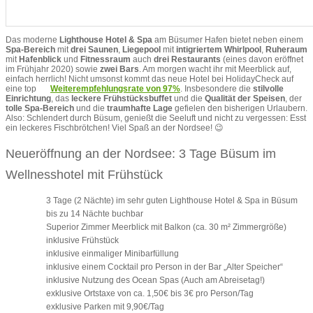
Das moderne
Lighthouse Hotel & Spa
am Büsumer Hafen bietet neben einem
Spa-Bereich
mit
drei Saunen
,
Liegepool
mit
intigriertem Whirlpool
,
Ruheraum
mit
Hafenblick
und
Fitnessraum
auch
drei Restaurants
(eines davon eröffnet
im Frühjahr 2020) sowie
zwei Bars
. Am morgen wacht ihr mit Meerblick auf,
einfach herrlich! Nicht umsonst kommt das neue Hotel bei HolidayCheck auf
eine top
Weiterempfehlungsrate von 97%
. Insbesondere die
stilvolle
Einrichtung
, das
leckere Frühstücksbuffet
und die
Qualität der Speisen
, der
tolle Spa-Bereich
und die
traumhafte Lage
gefielen den bisherigen Urlaubern.
Also: Schlendert durch Büsum, genießt die Seeluft und nicht zu vergessen: Esst
ein leckeres Fischbrötchen! Viel Spaß an der Nordsee! 😉
Neueröffnung an der Nordsee: 3 Tage Büsum im
Wellnesshotel mit Frühstück
3 Tage (2 Nächte) im sehr guten Lighthouse Hotel & Spa in Büsum
bis zu 14 Nächte buchbar
Superior Zimmer Meerblick mit Balkon (ca. 30 m² Zimmergröße)
inklusive Frühstück
inklusive einmaliger Minibarfüllung
inklusive einem Cocktail pro Person in der Bar „Alter Speicher“
inklusive Nutzung des Ocean Spas (Auch am Abreisetag!)
exklusive Ortstaxe von ca. 1,50€ bis 3€ pro Person/Tag
exklusive Parken mit 9,90€/Tag