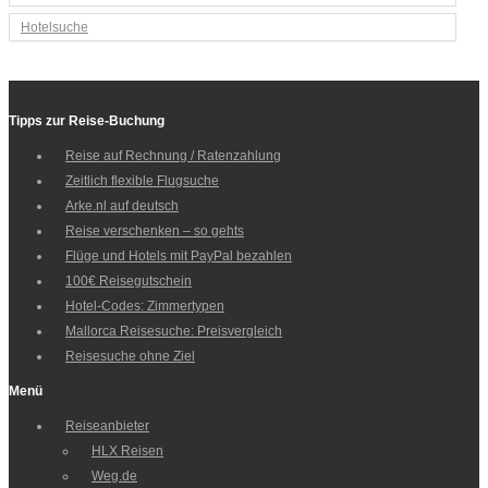
Hotelsuche
Tipps zur Reise-Buchung
Reise auf Rechnung / Ratenzahlung
Zeitlich flexible Flugsuche
Arke.nl auf deutsch
Reise verschenken – so gehts
Flüge und Hotels mit PayPal bezahlen
100€ Reisegutschein
Hotel-Codes: Zimmertypen
Mallorca Reisesuche: Preisvergleich
Reisesuche ohne Ziel
Menü
Reiseanbieter
HLX Reisen
Weg.de