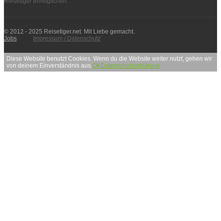
Reisetiger ermöglichen.
© 2012 - 2025 Reisetiger.net. Mit Liebe gemacht.
Jobs
Impressum / Datenschutz
Diese Website benutzt Cookies. Wenn du die Website weiter nutzt, gehen wir
von deinem Einverständnis aus.
OK
Datenschutzerklärung