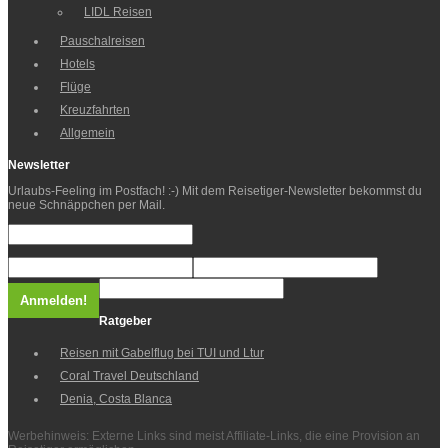
LIDL Reisen
Pauschalreisen
Hotels
Flüge
Kreuzfahrten
Allgemein
Newsletter
Urlaubs-Feeling im Postfach! :-) Mit dem Reisetiger-Newsletter bekommst du
neue Schnäppchen per Mail.
Ratgeber
Reisen mit Gabelflug bei TUI und Ltur
Coral Travel Deutschland
Denia, Costa Blanca
Werbehinweis: Externe Links sind meist Affiliate-Links, die eine Provision an