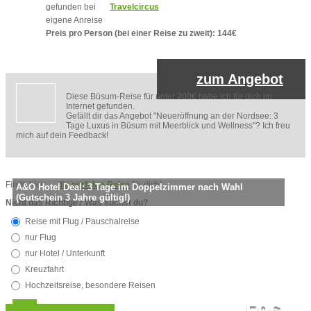
gefunden bei
Travelcircus
eigene Anreise
Preis pro Person (bei einer Reise zu zweit): 144€
zum Angebot
Diese Büsum-Reise für unter 200€ habe ich für dich im
Internet gefunden.
Gefällt dir das Angebot "Neueröffnung an der Nordsee: 3
Tage Luxus in Büsum mit Meerblick und Wellness"? Ich freu
mich auf dein Feedback!
Finde hier
die perfekte Reise
für dich!
A&O Hotel Deal: 3 Tage im Doppelzimmer nach Wahl
(Gutschein 3 Jahre gültig!)
Nicht das Richtige? Was suchst du?
Reise mit Flug / Pauschalreise
nur Flug
nur Hotel / Unterkunft
Kreuzfahrt
Hochzeitsreise, besondere Reisen