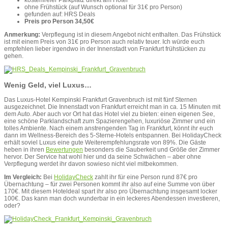
kostenfreier Parkplatz direkt am Hotel
ohne Frühstück (auf Wunsch optional für 31€ pro Person)
gefunden auf: HRS Deals
Preis pro Person 34,50€
Anmerkung:
Verpflegung ist in diesem Angebot nicht enthalten. Das Frühstück
ist mit einem Preis von 31€ pro Person auch relativ teuer. Ich würde euch
empfehlen lieber irgendwo in der Innenstadt von Frankfurt frühstücken zu
gehen.
Wenig Geld, viel Luxus…
Das Luxus-Hotel Kempinski Frankfurt Gravenbruch ist mit fünf Sternen
ausgezeichnet. Die Innenstadt von Frankfurt erreicht man in ca. 15 Minuten mit
dem Auto. Aber auch vor Ort hat das Hotel viel zu bieten: einen eigenen See,
eine schöne Parklandschaft zum Spazierengehen, luxuriöse Zimmer und ein
tolles Ambiente. Nach einem anstrengenden Tag in Frankfurt, könnt ihr euch
dann im Wellness-Bereich des 5-Sterne-Hotels entspannen. Bei HolidayCheck
erhält soviel Luxus eine gute Weiterempfehlungsrate von 89%. Die Gäste
heben in ihren
Bewertungen
besonders die Sauberkeit und Größe der Zimmer
hervor. Der Service hat wohl hier und da seine Schwächen – aber ohne
Verpflegung werdet ihr davon sowieso nicht viel mitbekommen.
Im Vergleich:
Bei
HolidayCheck
zahlt ihr für eine Person rund 87€ pro
Übernachtung – für zwei Personen kommt ihr also auf eine Summe von über
170€. Mit diesem Hoteldeal spart ihr also pro Übernachtung insgesamt locker
100€. Das kann man doch wunderbar in ein leckeres Abendessen investieren,
oder?