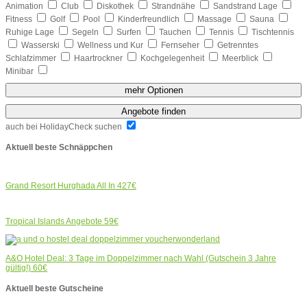
Animation
Club
Diskothek
Strandnähe
Sandstrand Lage
Fitness
Golf
Pool
Kinderfreundlich
Massage
Sauna
Ruhige Lage
Segeln
Surfen
Tauchen
Tennis
Tischtennis
Wasserski
Wellness und Kur
Fernseher
Getrenntes
Schlafzimmer
Haartrockner
Kochgelegenheit
Meerblick
Minibar
mehr Optionen
Angebote finden
auch bei HolidayCheck suchen
Aktuell beste Schnäppchen
Grand Resort Hurghada All In
427€
Tropical Islands Angebote
59€
A&O Hotel Deal: 3 Tage im Doppelzimmer nach Wahl (Gutschein 3 Jahre
gültig!)
60€
Aktuell beste Gutscheine