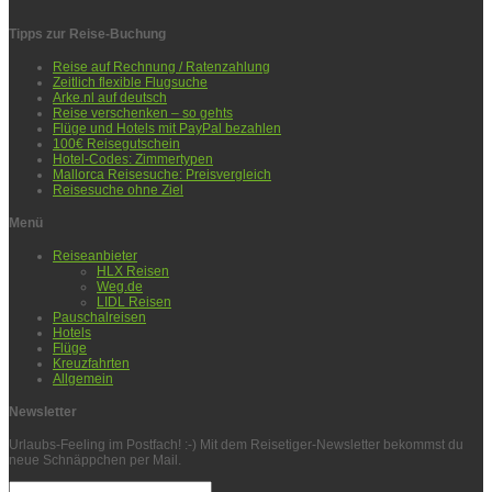
Tipps zur Reise-Buchung
Reise auf Rechnung / Ratenzahlung
Zeitlich flexible Flugsuche
Arke.nl auf deutsch
Reise verschenken – so gehts
Flüge und Hotels mit PayPal bezahlen
100€ Reisegutschein
Hotel-Codes: Zimmertypen
Mallorca Reisesuche: Preisvergleich
Reisesuche ohne Ziel
Menü
Reiseanbieter
HLX Reisen
Weg.de
LIDL Reisen
Pauschalreisen
Hotels
Flüge
Kreuzfahrten
Allgemein
Newsletter
Urlaubs-Feeling im Postfach! :-) Mit dem Reisetiger-Newsletter bekommst du
neue Schnäppchen per Mail.