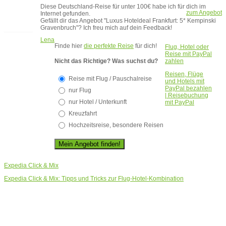
Diese Deutschland-Reise für unter 100€ habe ich für dich im
zum Angebot
Internet gefunden.
Gefällt dir das Angebot "Luxus Hoteldeal Frankfurt: 5* Kempinski
Gravenbruch"? Ich freu mich auf dein Feedback!
Lena
Finde hier
die perfekte Reise
für dich!
Flug, Hotel oder
Reise mit PayPal
Nicht das Richtige? Was suchst du?
zahlen
Reisen, Flüge
Reise mit Flug / Pauschalreise
und Hotels mit
PayPal bezahlen
nur Flug
| Reisebuchung
nur Hotel / Unterkunft
mit PayPal
Kreuzfahrt
Hochzeitsreise, besondere Reisen
Expedia Click & Mix
Expedia Click & Mix: Tipps und Tricks zur Flug-Hotel-Kombination