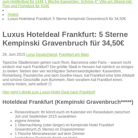
zum Holifestival für 144€
1 Woche Kapverden: Schöne 4* Villa am Strand inkl.
Flug und Frühstück für 434€
Hotels
Luxus Hoteldeal Frankfurt: 5 Sterne Kempinski Gravenbruch für 34,50€
Luxus Hoteldeal Frankfurt: 5 Sterne
Kempinski Gravenbruch für 34,50€
26. Juni 2015
Lena
Deutschland
,
Frankfurt am Main
Typische Städtereisen gehen nach Rom, Barcelona oder Paris – warum nicht
einfach mal nach Frankfurt? Die größte Stadt in Hessen hat nämlich so einiges
zu bieten. Neben den vier wichtigsten Sehenswürdigkeiten: Kaiserdom,
Römerberg, Paulskirche und dem Goethe-Haus, hat Frankfurt eine tolle Altstadt
und schöne Geschäfte zum Bummeln. Aber vorallem hat Frankfurt eines:
schöne Hotels, seht selbst! 🙂
Hier geht’s direkt zum Luxus-Hotel-Deal nach Frankfurt!
Hoteldeal Frankfurt (Kempinski Gravenbruch*****)
Reisezeitraum: Ihr könnt euch im Kalender ein Reisedatum zwischen
Juli und September 2015 auswählen
eigene Anreise
1 Übernachtung (oder länger) im Kempinski Hotel Frankfurt
Gravenbruch (5 Sterne) im Doppelzimmer
1 Flasche Mineralwasser auf dem Zimmer