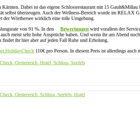
 in Kärnten. Dabei ist das eigene Schlossrestaurant mit 15 Gault&Mil
lität selbst überzeugen. Auch der Wellness-Bereich wurde im RELAX Gui
tet der Wörthersee wirklich eine tolle Umgebung.
hlungsrate von 91 %. In den
Bewertungen
wird vorallem der Servic
te auch meist sehr hohe Ansprüche haben. Und wenn ihr am Abend noch e
indet ihr hier aber auf jeden Fall Ruhe und Erholung.
bei HolidayCheck
110€ pro Person. In diesem Preis ist allerdings auch 