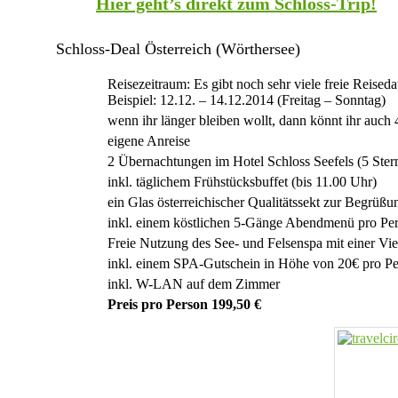
Hier geht’s direkt zum Schloss-Trip!
Schloss-Deal Österreich (Wörthersee)
Reisezeitraum: Es gibt noch sehr viele freie Reised
Beispiel: 12.12. – 14.12.2014 (Freitag – Sonntag)
wenn ihr länger bleiben wollt, dann könnt ihr auc
eigene Anreise
2 Übernachtungen im Hotel Schloss Seefels (5 Ste
inkl. täglichem Frühstücksbuffet (bis 11.00 Uhr)
ein Glas österreichischer Qualitätssekt zur Begrüßu
inkl. einem köstlichen 5-Gänge Abendmenü pro Pe
Freie Nutzung des See- und Felsenspa mit einer Vi
inkl. einem SPA-Gutschein in Höhe von 20€ pro P
inkl. W-LAN auf dem Zimmer
Preis pro Person 199,50 €