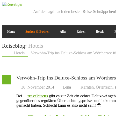
Auf der Jagd nach den besten Reise-Schnäppchen
Home
Suchen & Buchen
Alles
Reisen
Hotels
F
Reiseblog:
Hotels
Hotels
Verwöhn-Trip ins Deluxe-Schloss am Wörthersee fü
Verwöhn-Trip ins Deluxe-Schloss am Wörthers
30. November 2014
Lena
Kärnten
,
Österreich
,
Bei
travelcircus
gibt es zur Zeit ein echtes Deluxe-Angeb
gegenüber des regulären Übernachtungspreises und bekommt 
gemacht haben. Schlecht kann es also nicht sein! 🙂