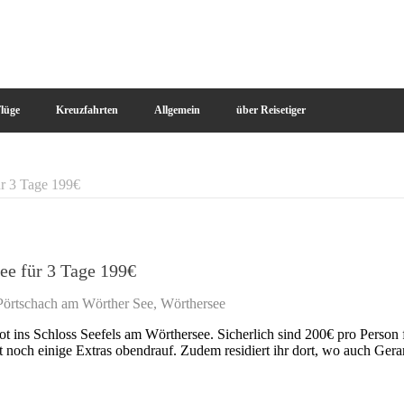
!
lüge
Kreuzfahrten
Allgemein
über Reisetiger
r 3 Tage 199€
ee für 3 Tage 199€
Pörtschach am Wörther See
,
Wörthersee
ot ins Schloss Seefels am Wörthersee. Sicherlich sind 200€ pro Person
noch einige Extras obendrauf. Zudem residiert ihr dort, wo auch Ger