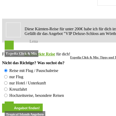
Diese Kärnten-Reise für unter 200€ habe ich für dich im
Gefällt dir das Angebot "VIP Deluxe-Schloss am Wörthe
Lena
Expedia Click & Mix
Finde hier
die perfekte Reise
für dich!
Expedia Click & Mix: Tipps und T
Nicht das Richtige? Was suchst du?
Reise mit Flug / Pauschalreise
nur Flug
nur Hotel / Unterkunft
Kreuzfahrt
Hochzeitsreise, besondere Reisen
Tropical Islands Angebote