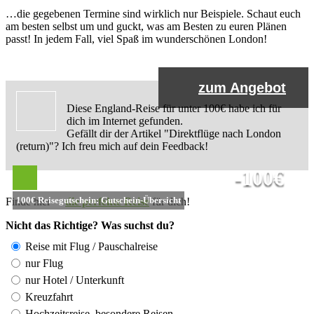
…die gegebenen Termine sind wirklich nur Beispiele. Schaut euch
am besten selbst um und guckt, was am Besten zu euren Plänen
passt! In jedem Fall, viel Spaß im wunderschönen London!
zum Angebot
Diese England-Reise für unter 100€ habe ich für
dich im Internet gefunden.
Gefällt dir der Artikel "Direktflüge nach London
(return)"? Ich freu mich auf dein Feedback!
-100€
100€ Reisegutschein: Gutschein-Übersicht
Finde hier
die perfekte Reise
für dich!
Nicht das Richtige? Was suchst du?
Reise mit Flug / Pauschalreise
nur Flug
nur Hotel / Unterkunft
Kreuzfahrt
Hochzeitsreise, besondere Reisen