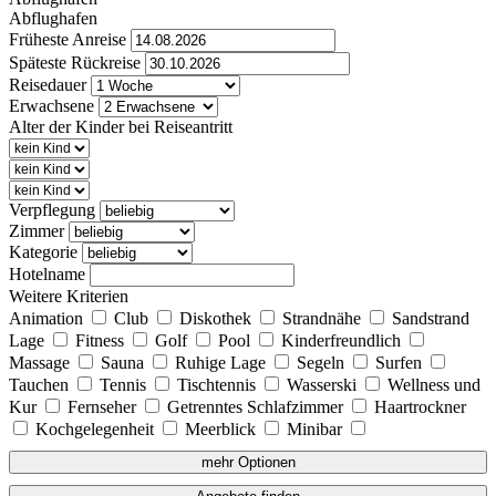
Abflughafen
Früheste Anreise
Späteste Rückreise
Reisedauer
Erwachsene
Alter der Kinder bei Reiseantritt
Verpflegung
Zimmer
Kategorie
Hotelname
Weitere Kriterien
Animation
Club
Diskothek
Strandnähe
Sandstrand
Lage
Fitness
Golf
Pool
Kinderfreundlich
Massage
Sauna
Ruhige Lage
Segeln
Surfen
Tauchen
Tennis
Tischtennis
Wasserski
Wellness und
Kur
Fernseher
Getrenntes Schlafzimmer
Haartrockner
Kochgelegenheit
Meerblick
Minibar
mehr Optionen