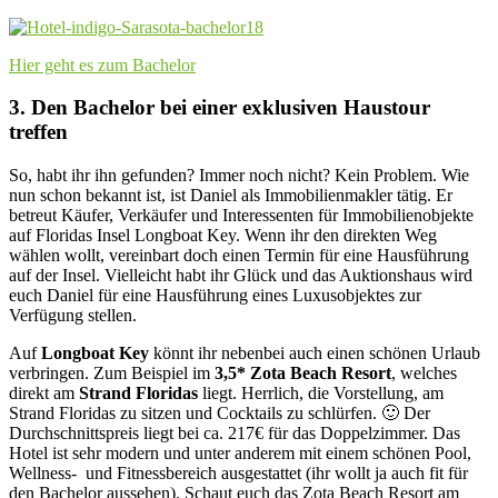
Hier geht es zum Bachelor
3. Den Bachelor bei einer exklusiven Haustour
treffen
So, habt ihr ihn gefunden? Immer noch nicht? Kein Problem. Wie
nun schon bekannt ist, ist Daniel als Immobilienmakler tätig. Er
betreut Käufer, Verkäufer und Interessenten für Immobilienobjekte
auf Floridas Insel Longboat Key. Wenn ihr den direkten Weg
wählen wollt, vereinbart doch einen Termin für eine Hausführung
auf der Insel. Vielleicht habt ihr Glück und das Auktionshaus wird
euch Daniel für eine Hausführung eines Luxusobjektes zur
Verfügung stellen.
Auf
Longboat Key
könnt ihr nebenbei auch einen schönen Urlaub
verbringen. Zum Beispiel im
3,5* Zota Beach Resort
, welches
direkt am
Strand Floridas
liegt. Herrlich, die Vorstellung, am
Strand Floridas zu sitzen und Cocktails zu schlürfen. 🙂 Der
Durchschnittspreis liegt bei ca. 217€ für das Doppelzimmer. Das
Hotel ist sehr modern und unter anderem mit einem schönen Pool,
Wellness- und Fitnessbereich ausgestattet (ihr wollt ja auch fit für
den Bachelor aussehen). Schaut euch das Zota Beach Resort am