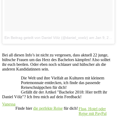
Ein Beitrag geteilt von Daniel Völz (@daniel_voelz)
am
Jan 9, 2018 um 2:50 PST
Bei all diesen Info’s ist nicht zu vergessen, dass aktuell 22 junge,
hübsche Frauen um das Herz des Bachelors kämpfen! Also solltet
ihr euch beeilen. Oder eben noch schlauer und hübscher als die
anderen Kandidatinnen sein.
Die Welt und ihre Vielfalt an Kulturen mit kleinem
Portemonnaie entdecken, ich finde das passende
Reiseschnäppchen für dich!
Gefällt dir der Artikel "Bachelor 2018: Hier trefft ihr
Daniel Völz"? Ich freu mich auf dein Feedback!
Vanessa
Finde hier
die perfekte Reise
für dich!
Flug, Hotel oder
Reise mit PayPal