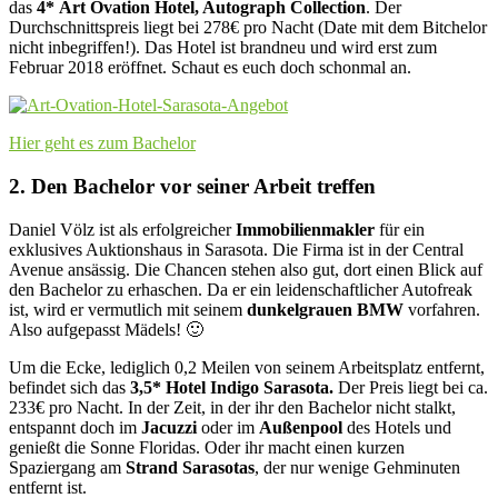
das
4* Art Ovation Hotel, Autograph Collection
. Der
Durchschnittspreis liegt bei 278€ pro Nacht (Date mit dem Bitchelor
nicht inbegriffen!). Das Hotel ist brandneu und wird erst zum
Februar 2018 eröffnet. Schaut es euch doch schonmal an.
Hier geht es zum Bachelor
2. Den Bachelor vor seiner Arbeit treffen
Daniel Völz ist als erfolgreicher
Immobilienmakler
für ein
exklusives Auktionshaus in Sarasota. Die Firma ist in der Central
Avenue ansässig. Die Chancen stehen also gut, dort einen Blick auf
den Bachelor zu erhaschen. Da er ein leidenschaftlicher Autofreak
ist, wird er vermutlich mit seinem
dunkelgrauen BMW
vorfahren.
Also aufgepasst Mädels! 🙂
Um die Ecke, lediglich 0,2 Meilen von seinem Arbeitsplatz entfernt,
befindet sich das
3,5* Hotel Indigo Sarasota.
Der Preis liegt bei ca.
233€ pro Nacht. In der Zeit, in der ihr den Bachelor nicht stalkt,
entspannt doch im
Jacuzzi
oder im
Außenpool
des Hotels und
genießt die Sonne Floridas. Oder ihr macht einen kurzen
Spaziergang am
Strand Sarasotas
, der nur wenige Gehminuten
entfernt ist.