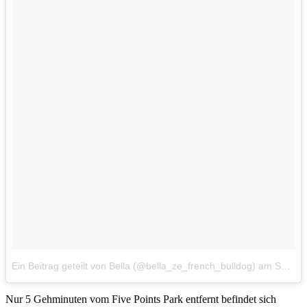
Ein Beitrag geteilt von Bella (@bella_ze_french_bulldog)
am
Sep 1, 2017 um 12:25 PDT
Nur 5 Gehminuten vom Five Points Park entfernt befindet sich