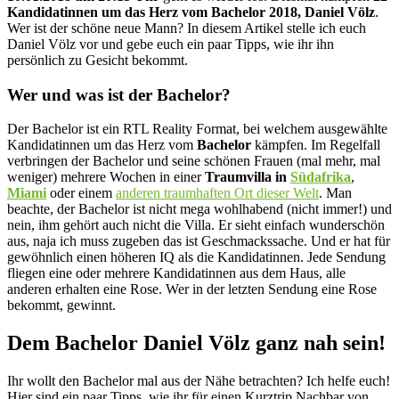
Kandidatinnen um das Herz vom Bachelor 2018, Daniel Völz
.
Wer ist der schöne neue Mann? In diesem Artikel stelle ich euch
Daniel Völz vor und gebe euch ein paar Tipps, wie ihr ihn
persönlich zu Gesicht bekommt.
Wer und was ist der Bachelor?
Der Bachelor ist ein RTL Reality Format, bei welchem ausgewählte
Kandidatinnen um das Herz vom
Bachelor
kämpfen. Im Regelfall
verbringen der Bachelor und seine schönen Frauen (mal mehr, mal
weniger) mehrere Wochen in einer
Traumvilla in
Südafrika
,
Miami
oder einem
anderen traumhaften Ort dieser Welt
. Man
beachte, der Bachelor ist nicht mega wohlhabend (nicht immer!) und
nein, ihm gehört auch nicht die Villa. Er sieht einfach wunderschön
aus, naja ich muss zugeben das ist Geschmackssache. Und er hat für
gewöhnlich einen höheren IQ als die Kandidatinnen. Jede Sendung
fliegen eine oder mehrere Kandidatinnen aus dem Haus, alle
anderen erhalten eine Rose. Wer in der letzten Sendung eine Rose
bekommt, gewinnt.
Dem Bachelor Daniel Völz ganz nah sein!
Ihr wollt den Bachelor mal aus der Nähe betrachten? Ich helfe euch!
Hier sind ein paar Tipps, wie ihr für einen Kurztrip Nachbar von