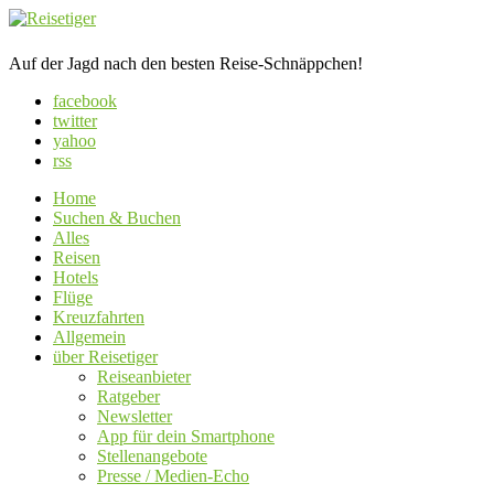
Auf der Jagd nach den besten Reise-Schnäppchen!
facebook
twitter
yahoo
rss
Home
Suchen & Buchen
Alles
Reisen
Hotels
Flüge
Kreuzfahrten
Allgemein
über Reisetiger
Reiseanbieter
Ratgeber
Newsletter
App für dein Smartphone
Stellenangebote
Presse / Medien-Echo