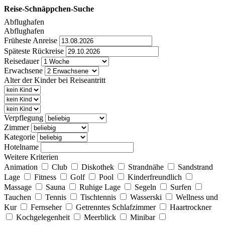
Reise-Schnäppchen-Suche
Abflughafen
Abflughafen
Früheste Anreise
Späteste Rückreise
Reisedauer
Erwachsene
Alter der Kinder bei Reiseantritt
Verpflegung
Zimmer
Kategorie
Hotelname
Weitere Kriterien
Animation
Club
Diskothek
Strandnähe
Sandstrand
Lage
Fitness
Golf
Pool
Kinderfreundlich
Massage
Sauna
Ruhige Lage
Segeln
Surfen
Tauchen
Tennis
Tischtennis
Wasserski
Wellness und
Kur
Fernseher
Getrenntes Schlafzimmer
Haartrockner
Kochgelegenheit
Meerblick
Minibar