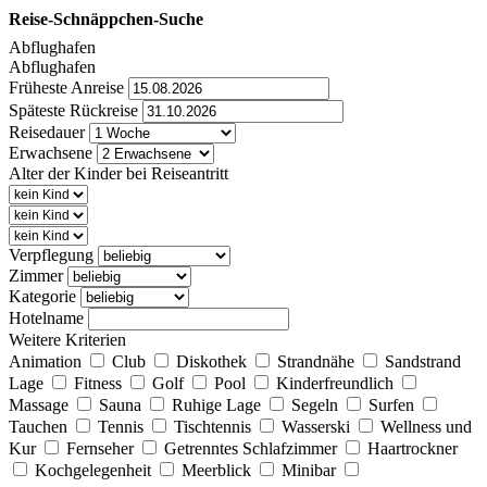
Reise-Schnäppchen-Suche
Abflughafen
Abflughafen
Früheste Anreise
Späteste Rückreise
Reisedauer
Erwachsene
Alter der Kinder bei Reiseantritt
Verpflegung
Zimmer
Kategorie
Hotelname
Weitere Kriterien
Animation
Club
Diskothek
Strandnähe
Sandstrand
Lage
Fitness
Golf
Pool
Kinderfreundlich
Massage
Sauna
Ruhige Lage
Segeln
Surfen
Tauchen
Tennis
Tischtennis
Wasserski
Wellness und
Kur
Fernseher
Getrenntes Schlafzimmer
Haartrockner
Kochgelegenheit
Meerblick
Minibar