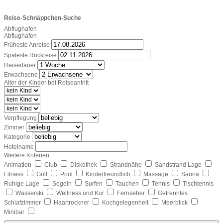
Reise-Schnäppchen-Suche
Abflughafen
Abflughafen
Früheste Anreise
Späteste Rückreise
Reisedauer
Erwachsene
Alter der Kinder bei Reiseantritt
Verpflegung
Zimmer
Kategorie
Hotelname
Weitere Kriterien
Animation
Club
Diskothek
Strandnähe
Sandstrand Lage
Fitness
Golf
Pool
Kinderfreundlich
Massage
Sauna
Ruhige Lage
Segeln
Surfen
Tauchen
Tennis
Tischtennis
Wasserski
Wellness und Kur
Fernseher
Getrenntes
Schlafzimmer
Haartrockner
Kochgelegenheit
Meerblick
Minibar