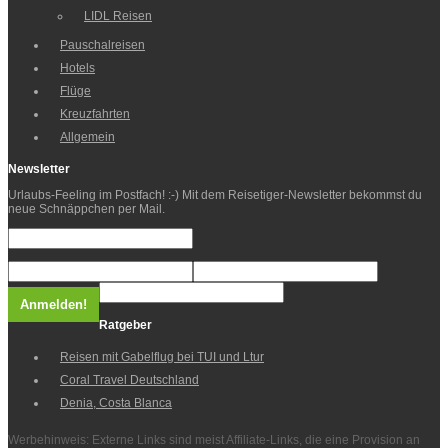
LIDL Reisen
Pauschalreisen
Hotels
Flüge
Kreuzfahrten
Allgemein
Newsletter
Urlaubs-Feeling im Postfach! :-) Mit dem Reisetiger-Newsletter bekommst du
neue Schnäppchen per Mail.
Ratgeber
Reisen mit Gabelflug bei TUI und Ltur
Coral Travel Deutschland
Denia, Costa Blanca
Werbehinweis: Externe Links sind meist Affiliate-Links, die eine Provision an