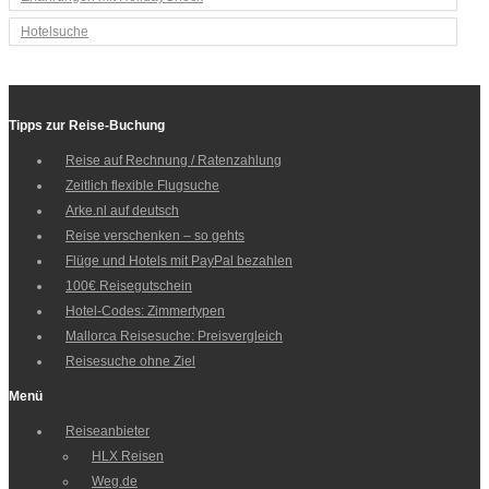
Hotelsuche
Tipps zur Reise-Buchung
Reise auf Rechnung / Ratenzahlung
Zeitlich flexible Flugsuche
Arke.nl auf deutsch
Reise verschenken – so gehts
Flüge und Hotels mit PayPal bezahlen
100€ Reisegutschein
Hotel-Codes: Zimmertypen
Mallorca Reisesuche: Preisvergleich
Reisesuche ohne Ziel
Menü
Reiseanbieter
HLX Reisen
Weg.de