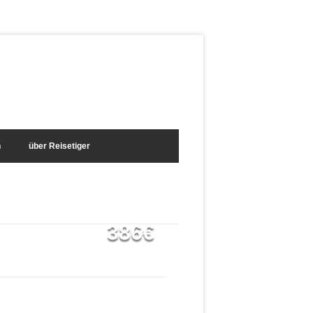
n
über Reisetiger
386€