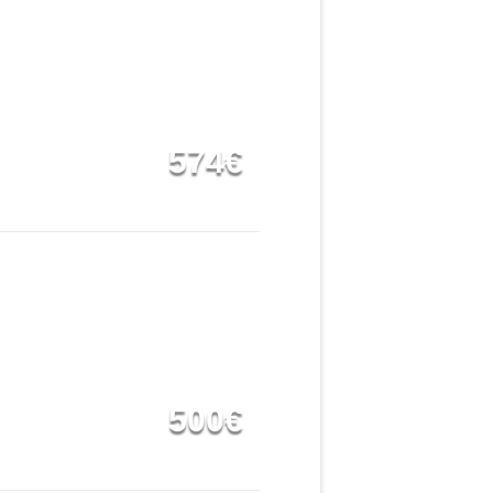
574€
500€