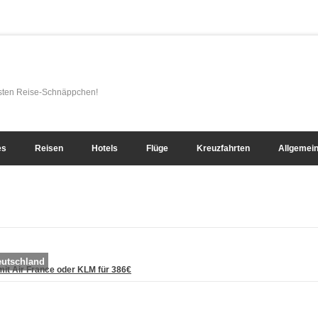
esten Reise-Schnäppchen!
es
Reisen
Hotels
Flüge
Kreuzfahrten
Allgemei
eutschland
it Air France oder KLM für 386€