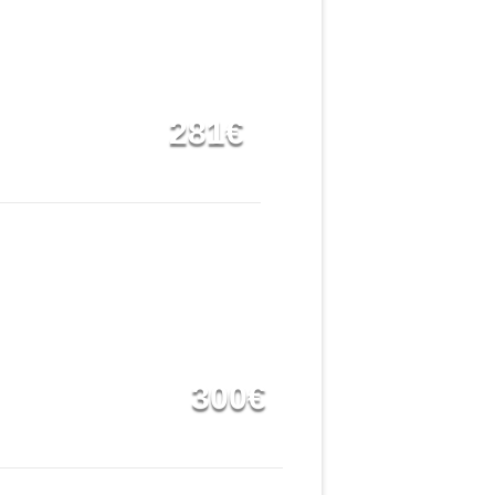
281€
300€