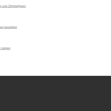
n und Zimmertypen
ten bezahlen
l zahlen