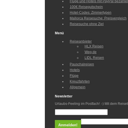
Flüge und Hotels mit PayPal bezahle
100€ Reisegutschein
Hotel-Codes: Zimmertypen
Mallorca Reisesuche: Preisvergleich
Reisesuche ohne Ziel
Menü
Reiseanbieter
HLX Reisen
Weg.de
LIDL Reisen
Pauschalreisen
Hotels
Flüge
Kreuzfahrten
Allgemein
Newsletter
Urlaubs-Feeling im Postfach! :-) Mit dem Reis