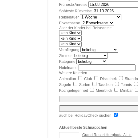
Früheste Anreise
Späteste Rückreise
Reisedauer
Erwachsene
Alter der Kinder bei Reiseantritt
Verpflegung
Zimmer
Kategorie
Hotelname
Weitere Kriterien
Animation
Club
Diskothek
Strand
Segeln
Surfen
Tauchen
Tennis
Kochgelegenheit
Meerblick
Minibar
auch bei HolidayCheck suchen
Aktuell beste Schnäppchen
Grand Resort Hurghada All In