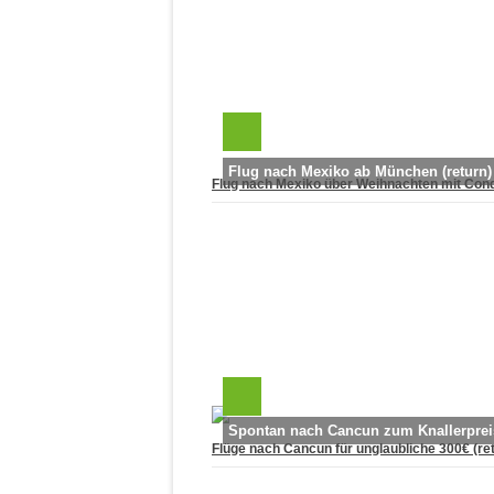
Flug nach Mexiko ab München (return)
Flug nach Mexiko über Weihnachten mit Cond
Spontan nach Cancun zum Knallerprei
Flüge nach Cancun für unglaubliche 300€ (re