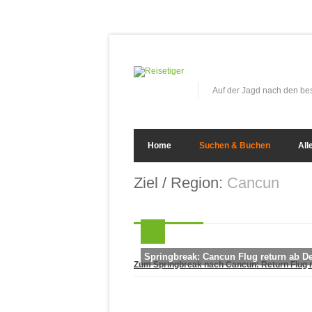
Auf der Jagd nach den b
Home
Suchen & Buchen
All
Ziel / Region:
Cancun
Springbreak: Cancun Flug return ab D
Zum Springbreak nach Cancun: Return Flug m