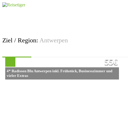
Ziel / Region:
Antwerpen
55€
4* Radisson Blu Antwerpen inkl. Frühstück, Businesszimmer und
vieler Extras