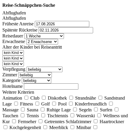
Reise-Schnäppchen-Suche
Abflughafen
Abflughafen
Früheste Anreise
Späteste Rückreise
Reisedauer
Erwachsene
Alter der Kinder bei Reiseantritt
Verpflegung
Zimmer
Kategorie
Hotelname
Weitere Kriterien
Animation
Club
Diskothek
Strandnähe
Sandstrand
Lage
Fitness
Golf
Pool
Kinderfreundlich
Massage
Sauna
Ruhige Lage
Segeln
Surfen
Tauchen
Tennis
Tischtennis
Wasserski
Wellness und
Kur
Fernseher
Getrenntes Schlafzimmer
Haartrockner
Kochgelegenheit
Meerblick
Minibar