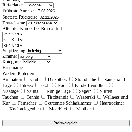
Reisedauer
Früheste Anreise
Späteste Rückreise
Erwachsene
Alter der Kinder bei Reiseantritt
Verpflegung
Zimmer
Kategorie
Hotelname
Weitere Kriterien
Animation
Club
Diskothek
Strandnähe
Sandstrand
Lage
Fitness
Golf
Pool
Kinderfreundlich
Massage
Sauna
Ruhige Lage
Segeln
Surfen
Tauchen
Tennis
Tischtennis
Wasserski
Wellness und
Kur
Fernseher
Getrenntes Schlafzimmer
Haartrockner
Kochgelegenheit
Meerblick
Minibar
Preisvergleich!