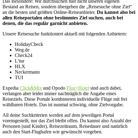
Das Besondere: Wir durchsuchen hier nicht unseren eigenen
Bestand an Reisen, sondern übergeben die „Reisesuche ohne Ziel“
an die besten und größten Online-Reiseanbieter.
Du kannst also bei
allen Reiseportalen ohne bestimmtes Ziel suchen, auch bei
denen, die das regulär garnicht anbieten.
Unsere Reisesuche funktioniert aktuell mit folgenden Anbietern:
HolidayCheck
Weg.de
Check24
L’tur
HLX
Neckermann
TUI
Expedia
Click&Mix
und Opodo
Flug+Hotel
sind auch dabei,
verlangen aber leider immer nachträglich die Angabe eines
Reiseziels. Diese Portale kombinieren individuelle Flüge mit frei
wählbaren Hotels. Das ist nunmal schwirig, ohne Zielvorgabe.
All deine Suchkriterien werden auf dem jeweiligen Portal
voreingestellt, nur das Ziel bleibt offen. Du kannst also Anzahl der
Personen (und Kinder), Reisezeitraum, Reisedauer und natürlich
auch den Start-Flughafen wie gewünscht vorgeben.