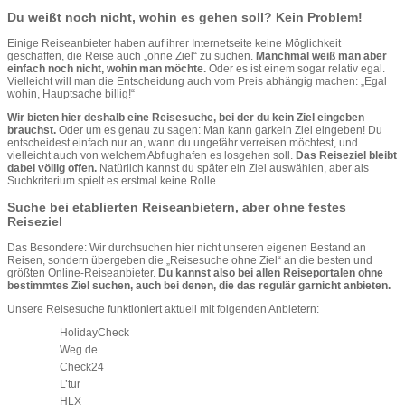
Du weißt noch nicht, wohin es gehen soll? Kein Problem!
Einige Reiseanbieter haben auf ihrer Internetseite keine Möglichkeit
geschaffen, die Reise auch „ohne Ziel“ zu suchen.
Manchmal weiß man aber
einfach noch nicht, wohin man möchte.
Oder es ist einem sogar relativ egal.
Vielleicht will man die Entscheidung auch vom Preis abhängig machen: „Egal
wohin, Hauptsache billig!“
Wir bieten hier deshalb eine Reisesuche, bei der du kein Ziel eingeben
brauchst.
Oder um es genau zu sagen: Man kann garkein Ziel eingeben! Du
entscheidest einfach nur an, wann du ungefähr verreisen möchtest, und
vielleicht auch von welchem Abflughafen es losgehen soll.
Das Reiseziel bleibt
dabei völlig offen.
Natürlich kannst du später ein Ziel auswählen, aber als
Suchkriterium spielt es erstmal keine Rolle.
Suche bei etablierten Reiseanbietern, aber ohne festes
Reiseziel
Das Besondere: Wir durchsuchen hier nicht unseren eigenen Bestand an
Reisen, sondern übergeben die „Reisesuche ohne Ziel“ an die besten und
größten Online-Reiseanbieter.
Du kannst also bei allen Reiseportalen ohne
bestimmtes Ziel suchen, auch bei denen, die das regulär garnicht anbieten.
Unsere Reisesuche funktioniert aktuell mit folgenden Anbietern:
HolidayCheck
Weg.de
Check24
L’tur
HLX