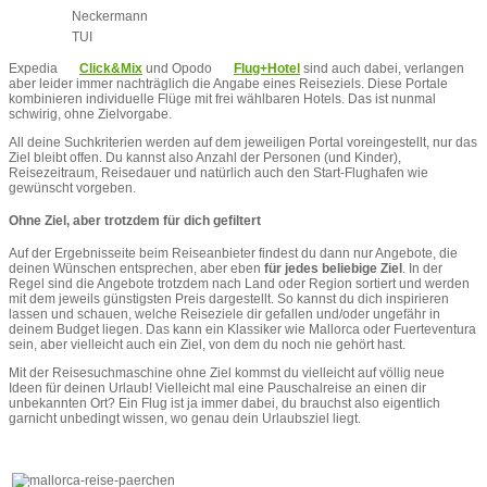
Neckermann
TUI
Expedia
Click&Mix
und Opodo
Flug+Hotel
sind auch dabei, verlangen
aber leider immer nachträglich die Angabe eines Reiseziels. Diese Portale
kombinieren individuelle Flüge mit frei wählbaren Hotels. Das ist nunmal
schwirig, ohne Zielvorgabe.
All deine Suchkriterien werden auf dem jeweiligen Portal voreingestellt, nur das
Ziel bleibt offen. Du kannst also Anzahl der Personen (und Kinder),
Reisezeitraum, Reisedauer und natürlich auch den Start-Flughafen wie
gewünscht vorgeben.
Ohne Ziel, aber trotzdem für dich gefiltert
Auf der Ergebnisseite beim Reiseanbieter findest du dann nur Angebote, die
deinen Wünschen entsprechen, aber eben
für jedes beliebige Ziel
. In der
Regel sind die Angebote trotzdem nach Land oder Region sortiert und werden
mit dem jeweils günstigsten Preis dargestellt. So kannst du dich inspirieren
lassen und schauen, welche Reiseziele dir gefallen und/oder ungefähr in
deinem Budget liegen. Das kann ein Klassiker wie Mallorca oder Fuerteventura
sein, aber vielleicht auch ein Ziel, von dem du noch nie gehört hast.
Mit der Reisesuchmaschine ohne Ziel kommst du vielleicht auf völlig neue
Ideen für deinen Urlaub! Vielleicht mal eine Pauschalreise an einen dir
unbekannten Ort? Ein Flug ist ja immer dabei, du brauchst also eigentlich
garnicht unbedingt wissen, wo genau dein Urlaubsziel liegt.