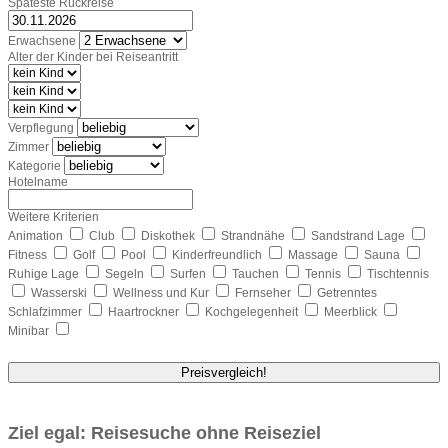
Späteste Rückreise
Erwachsene
Alter der Kinder bei Reiseantritt
Verpflegung
Zimmer
Kategorie
Hotelname
Weitere Kriterien
Animation
Club
Diskothek
Strandnähe
Sandstrand Lage
Fitness
Golf
Pool
Kinderfreundlich
Massage
Sauna
Ruhige Lage
Segeln
Surfen
Tauchen
Tennis
Tischtennis
Wasserski
Wellness und Kur
Fernseher
Getrenntes
Schlafzimmer
Haartrockner
Kochgelegenheit
Meerblick
Minibar
Preisvergleich!
Ziel egal: Reisesuche ohne Reiseziel