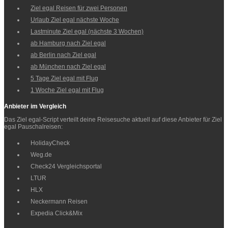
Ziel egal Reisen für zwei Personen
Urlaub Ziel egal nächste Woche
Lastminute Ziel egal (nächste 3 Wochen)
ab Hamburg nach Ziel egal
ab Berlin nach Ziel egal
ab München nach Ziel egal
5 Tage Ziel egal mit Flug
1 Woche Ziel egal mit Flug
Anbieter im Vergleich
Das Ziel egal-Script verteilt deine Reisesuche aktuell auf diese Anbieter für Ziel
egal Pauschalreisen:
HolidayCheck
Weg.de
Check24 Vergleichsportal
LTUR
HLX
Neckermann Reisen
Expedia Click&Mix