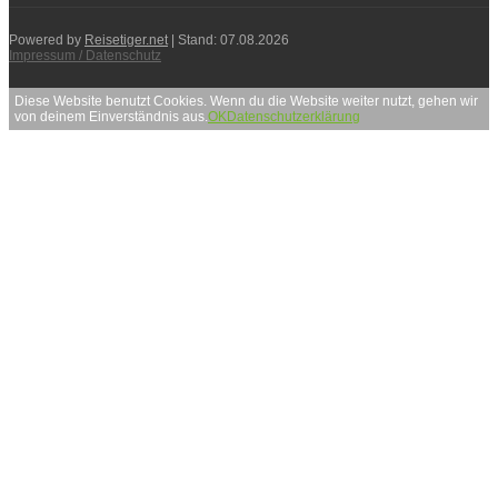
Powered by
Reisetiger.net
| Stand: 07.08.2026
Impressum / Datenschutz
Diese Website benutzt Cookies. Wenn du die Website weiter nutzt, gehen wir
von deinem Einverständnis aus.
OK
Datenschutzerklärung