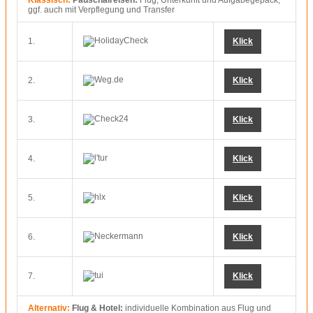
Klassisch:
Pauschalreisen:
Flug, Unterkunft und Aufgabegepäck,
ggf. auch mit Verpflegung und Transfer
1.
Klick
2.
Klick
3.
Klick
4.
Klick
5.
Klick
6.
Klick
7.
Klick
Alternativ:
Flug & Hotel:
individuelle Kombination aus Flug und