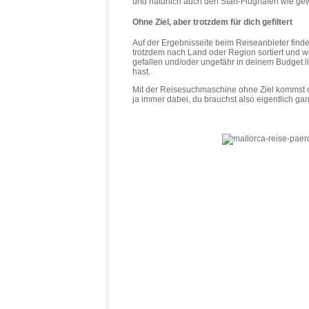
und natürlich auch den Start-Flughafen wie g
Ohne Ziel, aber trotzdem für dich gefiltert
Auf der Ergebnisseite beim Reiseanbieter fin
trotzdem nach Land oder Region sortiert und we
gefallen und/oder ungefähr in deinem Budget li
hast.
Mit der Reisesuchmaschine ohne Ziel kommst du 
ja immer dabei, du brauchst also eigentlich gar