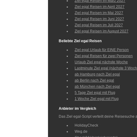
Ziel egal Reisen im März 2027
Ziel egal Reisen im April 2027
Ziel egal Reisen im Mai 2027
Ziel egal Reisen im Juni 2027
Ziel egal Reisen im Juli 2027
Ziel egal Reisen im August 2027
Beliebte Ziel egal Reisen
Ziel egal Urlaub für EINE Person
Ziel egal Reisen für zwei Personen
Urlaub Ziel egal nächste Woche
Lastminute Ziel egal (nächste 3 Woc
ab Hamburg nach Ziel egal
ab Berlin nach Ziel egal
ab München nach Ziel egal
5 Tage Ziel egal mit Flug
1 Woche Ziel egal mit Flug
Anbieter im Vergleich
Das Ziel egal-Script verteilt deine Reisesuche a
HolidayCheck
Weg.de