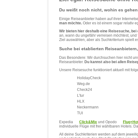
Du weißt noch nicht, wohin es gehen
Einige Reiseanbieter haben auf ihrer Internets
man möchte.
Oder es ist einem sogar relativ e
Wir bieten hier deshalb eine Reisesuche, bei 
an, wann du ungefähr verreisen möchtest, und 
Ziel auswählen, aber als Suchkriterium spielt e
Suche bei etablierten Reiseanbietern,
Das Besondere: Wir durchsuchen hier nicht un
Reiseanbieter.
Du kannst also bei allen Reise
Unsere Reisesuche funktioniert aktuell mit fol
HolidayCheck
Weg.de
Check24
L’tur
HLX
Neckermann
TUI
Expedia
Click&Mix
und Opodo
Flug+Hot
individuelle Flüge mit frei wählbaren Hotels. D
All deine Suchkriterien werden auf dem jeweilig