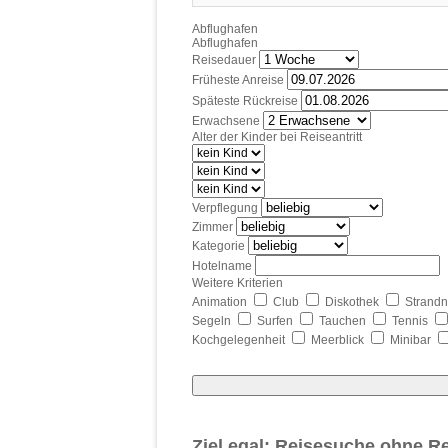
Abflughafen
Abflughafen
Reisedauer
Früheste Anreise
Späteste Rückreise
Erwachsene
Alter der Kinder bei Reiseantritt
Verpflegung
Zimmer
Kategorie
Hotelname
Weitere Kriterien
Animation
Club
Diskothek
Strand
Segeln
Surfen
Tauchen
Tennis
Kochgelegenheit
Meerblick
Minibar
Ziel egal: Reisesuche ohne Re