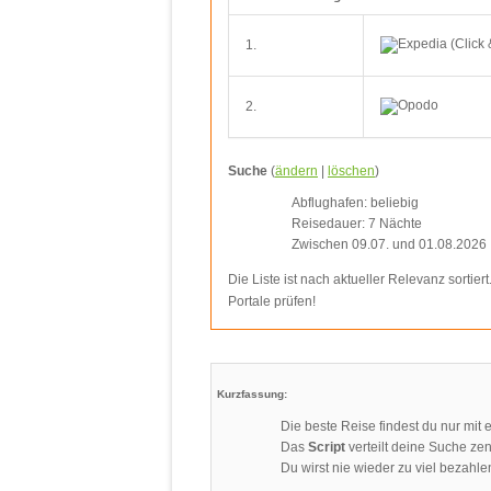
1.
2.
Suche
(
ändern
|
löschen
)
Abflughafen: beliebig
Reisedauer: 7 Nächte
Zwischen 09.07. und 01.08.2026
Die Liste ist nach aktueller Relevanz sortier
Portale prüfen!
Kurzfassung:
Die beste Reise findest du nur mit
Das
Script
verteilt deine Suche zent
Du wirst nie wieder zu viel bezahle