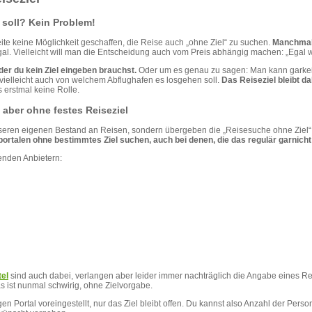
 soll? Kein Problem!
eite keine Möglichkeit geschaffen, die Reise auch „ohne Ziel“ zu suchen.
Manchmal 
gal. Vielleicht will man die Entscheidung auch vom Preis abhängig machen: „Egal w
der du kein Ziel eingeben brauchst.
Oder um es genau zu sagen: Man kann garkein
vielleicht auch von welchem Abflughafen es losgehen soll.
Das Reiseziel bleibt da
s erstmal keine Rolle.
 aber ohne festes Reiseziel
seren eigenen Bestand an Reisen, sondern übergeben die „Reisesuche ohne Ziel“ 
portalen ohne bestimmtes Ziel suchen, auch bei denen, die das regulär garnicht
genden Anbietern:
el
sind auch dabei, verlangen aber leider immer nachträglich die Angabe eines Re
as ist nunmal schwirig, ohne Zielvorgabe.
en Portal voreingestellt, nur das Ziel bleibt offen. Du kannst also Anzahl der Per