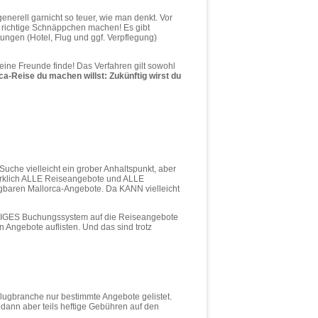
enerell garnicht so teuer, wie man denkt. Vor
h richtige Schnäppchen machen! Es gibt
ungen (Hotel, Flug und ggf. Verpflegung)
eine Freunde finde! Das Verfahren gilt sowohl
ca-Reise du machen willst: Zukünftig wirst du
uche vielleicht ein grober Anhaltspunkt, aber
t wirklich ALLE Reiseangebote und ALLE
fügbaren Mallorca-Angebote. Da KANN vielleicht
INZIGES Buchungssystem auf die Reiseangebote
n Angebote auflisten. Und das sind trotz
Flugbranche nur bestimmte Angebote gelistet.
ann aber teils heftige Gebühren auf den