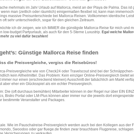
ache mehrmals im Jahr Urlaub auf Mallorca, meist an der Playa de Palma. Das ist g
 wenn man (zeitlich oder räumlich) einigermaßen flexibel ist, kann man immernoc
dings massive Preisunterschiede bei Mallorca-Reisen. Vollkommen identische Leist
n oft sehr unterschiedlich, sogar für den gleichen Zeitraum.
möchte ich dir zeigen, wie ich IMMER die günstigste Mallorca-Reise für mich und m
en low-budget Partyurlaub, als auch für den 5-Sterne Luxustrip.
Egal welche Mallor
 mehr zu viel dafür bezahlen!
geht’s: Günstige Mallorca Reise finden
iss die Preisvergleiche, vergiss die Reisebüros!
rca-Preisvergleiche wie von Check24 oder Travelscout sind bei der Schnäppchen-S
endlich kein Allheilmittel. Das Problem: Kein einziger Online-Preisvergleich biete
eit immer nur einen (erschreckend kleinen) Ausschnitt der tatsächlich am Markt ver
t aber eher ein Glücksspiel als ein echter Preisvergleich.
m: Die (oft durchaus bemühten) Mitarbeiter können in der Regel nur über EIN E
cs, Bistro Portal oder LM-Plus können aber immer nur die jeweils dort eingespeiste
nur bestimmte Veranstalter und Packages.
rtale. Wie im Pauschalreise-Preisvergleich werden auch bei den Kollegen aus der 
ondo, Swoodoo oder gar fluege.de finden zwar brauchbare Flugpreise, schlagen d
ge Versicherungen zu verkaufen.