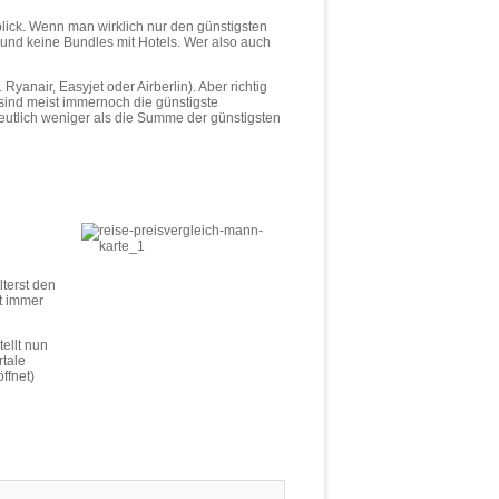
blick. Wenn man wirklich nur den günstigsten
 und keine Bundles mit Hotels. Wer also auch
Ryanair, Easyjet oder Airberlin). Aber richtig
sind meist immernoch die günstigste
eutlich weniger als die Summe der günstigsten
lterst den
t immer
ellt nun
rtale
ffnet)