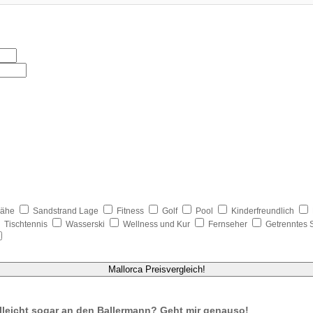
nähe
Sandstrand Lage
Fitness
Golf
Pool
Kinderfreundlich
Tischtennis
Wasserski
Wellness und Kur
Fernseher
Getrenntes 
Mallorca Preisvergleich!
lleicht sogar an den Ballermann? Geht mir genauso!