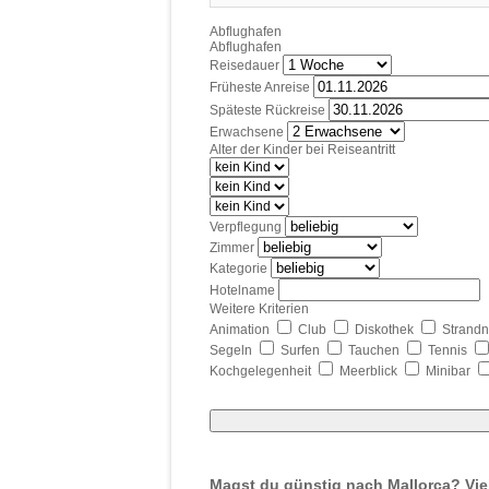
Abflughafen
Abflughafen
Reisedauer
Früheste Anreise
Späteste Rückreise
Erwachsene
Alter der Kinder bei Reiseantritt
Verpflegung
Zimmer
Kategorie
Hotelname
Weitere Kriterien
Animation
Club
Diskothek
Strand
Segeln
Surfen
Tauchen
Tennis
Kochgelegenheit
Meerblick
Minibar
Magst du günstig nach Mallorca? Vie