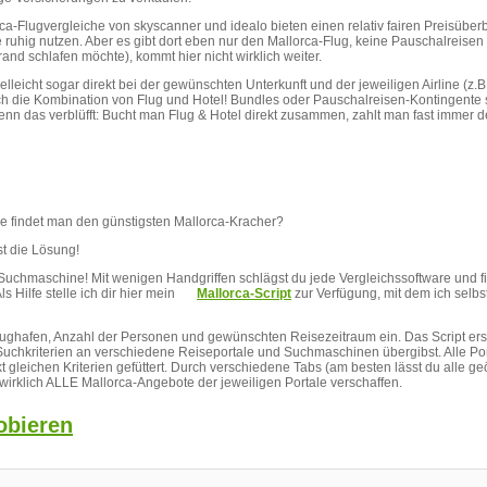
orca-Flugvergleiche von skyscanner und idealo bieten einen relativ fairen Preisüber
 ruhig nutzen. Aber es gibt dort eben nur den Mallorca-Flug, keine Pauschalreisen
rand schlafen möchte), kommt hier nicht wirklich weiter.
leicht sogar direkt bei der gewünschten Unterkunft und der jeweiligen Airline (z.B. 
rch die Kombination von Flug und Hotel! Bundles oder Pauschalreisen-Kontingente 
nn das verblüfft: Bucht man Flug & Hotel direkt zusammen, zahlt man fast immer d
 findet man den günstigsten Mallorca-Kracher?
t die Lösung!
Suchmaschine! Mit wenigen Handgriffen schlägst du jede Vergleichssoftware und fi
s Hilfe stelle ich dir hier mein
Mallorca-Script
zur Verfügung, mit dem ich selbs
Abflughafen, Anzahl der Personen und gewünschten Reisezeitraum ein. Das Script erst
 Suchkriterien an verschiedene Reiseportale und Suchmaschinen übergibst. Alle Po
 gleichen Kriterien gefüttert. Durch verschiedene Tabs (am besten lässt du alle geö
wirklich ALLE Mallorca-Angebote der jeweiligen Portale verschaffen.
obieren