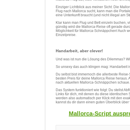
Einziger Lichtblick aus meiner Sicht: Die Mall
Flug nach Mallorca sucht, kann man die Portale
eine Unterkunft braucht (und nicht illegal am St
Klar kann man Flug und Bett einzeln buchen, viel
günstig wird die Mallorca-Reise oft gerade du
Möglichkeit für Mallorca-Schnäppchen! Auch we
Einzelpreise.
Handarbeit, aber clever!
Und was ist nun die Lösung des Dilemmas? Wie
So unsexy das auch klingen mag: Handarbeit is
Du selbst bist immernoch die allerbeste Reise-
besten Preis für deine Mallorca Reise heraus. Al
nach aktuellen Mallorca-Schnäppchen schaue.
Das System funktioniert wie folgt: Du stellst 
Links für dich, mit denen du diese identischen
werden also automatisch per Klick mit den exakt
kannst du dir dann einen guten Überblick über 
Mallorca-Script auspr