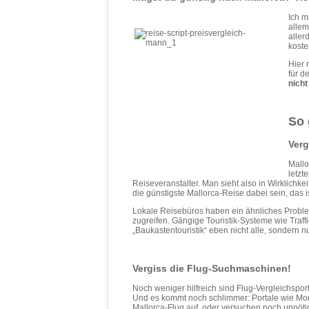
Ich m
allem
aller
koste
Hier 
für d
nicht
So 
Verg
Mallo
letzt
Reiseveranstalter. Man sieht also in Wirklichk
die günstigste Mallorca-Reise dabei sein, das is
Lokale Reisebüros haben ein ähnliches Proble
zugreifen. Gängige Touristik-Systeme wie Traffi
„Baukastentouristik“ eben nicht alle, sondern 
Vergiss die Flug-Suchmaschinen!
Noch weniger hilfreich sind Flug-Vergleichspo
Und es kommt noch schlimmer: Portale wie Mom
Mallorca-Flug auf, oder versuchen noch unnöti