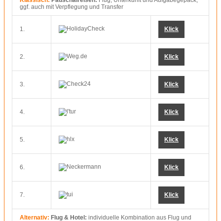
Klassisch:
Pauschalreisen:
Flug, Unterkunft und Aufgabegepäck,
ggf. auch mit Verpflegung und Transfer
1.
Klick
2.
Klick
3.
Klick
4.
Klick
5.
Klick
6.
Klick
7.
Klick
Alternativ:
Flug & Hotel:
individuelle Kombination aus Flug und