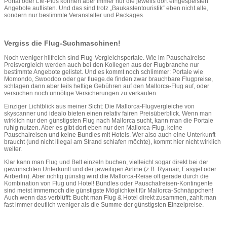
Portal oder LM-Plus können aber immer nur die jeweils dort eingespeisten
Angebote auflisten. Und das sind trotz „Baukastentouristik“ eben nicht alle,
sondern nur bestimmte Veranstalter und Packages.
Vergiss die Flug-Suchmaschinen!
Noch weniger hilfreich sind Flug-Vergleichsportale. Wie im Pauschalreise-
Preisvergleich werden auch bei den Kollegen aus der Flugbranche nur
bestimmte Angebote gelistet. Und es kommt noch schlimmer: Portale wie
Momondo, Swoodoo oder gar fluege.de finden zwar brauchbare Flugpreise,
schlagen dann aber teils heftige Gebühren auf den Mallorca-Flug auf, oder
versuchen noch unnötige Versicherungen zu verkaufen.
Einziger Lichtblick aus meiner Sicht: Die Mallorca-Flugvergleiche von
skyscanner und idealo bieten einen relativ fairen Preisüberblick. Wenn man
wirklich nur den günstigsten Flug nach Mallorca sucht, kann man die Portale
ruhig nutzen. Aber es gibt dort eben nur den Mallorca-Flug, keine
Pauschalreisen und keine Bundles mit Hotels. Wer also auch eine Unterkunft
braucht (und nicht illegal am Strand schlafen möchte), kommt hier nicht wirklich
weiter.
Klar kann man Flug und Bett einzeln buchen, vielleicht sogar direkt bei der
gewünschten Unterkunft und der jeweiligen Airline (z.B. Ryanair, Easyjet oder
Airberlin). Aber richtig günstig wird die Mallorca-Reise oft gerade durch die
Kombination von Flug und Hotel! Bundles oder Pauschalreisen-Kontingente
sind meist immernoch die günstigste Möglichkeit für Mallorca-Schnäppchen!
Auch wenn das verblüfft: Bucht man Flug & Hotel direkt zusammen, zahlt man
fast immer deutlich weniger als die Summe der günstigsten Einzelpreise.