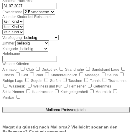
Späteste Rückreise
Erwachsene
Alter der Kinder bei Reiseantritt
Verpflegung
Zimmer
Kategorie
Hotelname
Weitere Kriterien
Animation
Club
Diskothek
Strandnähe
Sandstrand Lage
Fitness
Golf
Pool
Kinderfreundlich
Massage
Sauna
Ruhige Lage
Segeln
Surfen
Tauchen
Tennis
Tischtennis
Wasserski
Wellness und Kur
Fernseher
Getrenntes
Schlafzimmer
Haartrockner
Kochgelegenheit
Meerblick
Minibar
Mallorca Preisvergleich!
Magst du günstig nach Mallorca? Vielleicht sogar an den
Ballermann? Geht mir genauso!