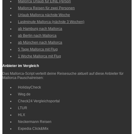
Mallorca Urlaub für EINE Person
Mallorca Reisen für zwei Personen
Urlaub Mallorca nächste Woche
Lastminute Mallorca (nächste 3 Wochen)
ab Hamburg nach Mallorca
ab Berlin nach Mallorca
ab München nach Mallorca
5 Tage Mallorca mit Flug
1 Woche Mallorca mit Flug
Anbieter im Vergleich
Das Mallorca-Script verteilt deine Reisesuche aktuell auf diese Anbieter für
Mallorca Pauschalreisen:
HolidayCheck
Weg.de
Check24 Vergleichsportal
LTUR
HLX
Neckermann Reisen
Expedia Click&Mix