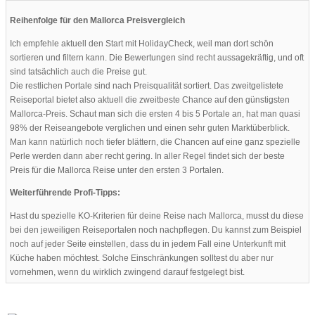
Reihenfolge für den Mallorca Preisvergleich
Ich empfehle aktuell den Start mit HolidayCheck, weil man dort schön
sortieren und filtern kann. Die Bewertungen sind recht aussagekräftig, und oft
sind tatsächlich auch die Preise gut.
Die restlichen Portale sind nach Preisqualität sortiert. Das zweitgelistete
Reiseportal bietet also aktuell die zweitbeste Chance auf den günstigsten
Mallorca-Preis. Schaut man sich die ersten 4 bis 5 Portale an, hat man quasi
98% der Reiseangebote verglichen und einen sehr guten Marktüberblick.
Man kann natürlich noch tiefer blättern, die Chancen auf eine ganz spezielle
Perle werden dann aber recht gering. In aller Regel findet sich der beste
Preis für die Mallorca Reise unter den ersten 3 Portalen.
Weiterführende Profi-Tipps:
Hast du spezielle KO-Kriterien für deine Reise nach Mallorca, musst du diese
bei den jeweiligen Reiseportalen noch nachpflegen. Du kannst zum Beispiel
noch auf jeder Seite einstellen, dass du in jedem Fall eine Unterkunft mit
Küche haben möchtest. Solche Einschränkungen solltest du aber nur
vornehmen, wenn du wirklich zwingend darauf festgelegt bist.