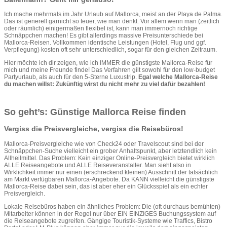
Ich mache mehrmals im Jahr Urlaub auf Mallorca, meist an der Playa de Palma.
Das ist generell garnicht so teuer, wie man denkt. Vor allem wenn man (zeitlich
oder räumlich) einigermaßen flexibel ist, kann man immernoch richtige
Schnäppchen machen! Es gibt allerdings massive Preisunterschiede bei
Mallorca-Reisen. Vollkommen identische Leistungen (Hotel, Flug und ggf.
Verpflegung) kosten oft sehr unterschiedlich, sogar für den gleichen Zeitraum.
Hier möchte ich dir zeigen, wie ich IMMER die günstigste Mallorca-Reise für
mich und meine Freunde finde! Das Verfahren gilt sowohl für den low-budget
Partyurlaub, als auch für den 5-Sterne Luxustrip.
Egal welche Mallorca-Reise
du machen willst: Zukünftig wirst du nicht mehr zu viel dafür bezahlen!
So geht’s: Günstige Mallorca Reise finden
Vergiss die Preisvergleiche, vergiss die Reisebüros!
Mallorca-Preisvergleiche wie von Check24 oder Travelscout sind bei der
Schnäppchen-Suche vielleicht ein grober Anhaltspunkt, aber letztendlich kein
Allheilmittel. Das Problem: Kein einziger Online-Preisvergleich bietet wirklich
ALLE Reiseangebote und ALLE Reiseveranstalter. Man sieht also in
Wirklichkeit immer nur einen (erschreckend kleinen) Ausschnitt der tatsächlich
am Markt verfügbaren Mallorca-Angebote. Da KANN vielleicht die günstigste
Mallorca-Reise dabei sein, das ist aber eher ein Glücksspiel als ein echter
Preisvergleich.
Lokale Reisebüros haben ein ähnliches Problem: Die (oft durchaus bemühten)
Mitarbeiter können in der Regel nur über EIN EINZIGES Buchungssystem auf
die Reiseangebote zugreifen. Gängige Touristik-Systeme wie Traffics, Bistro