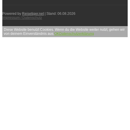
Powered by
Reisetiger.net
| Stand: 06.08.2026
Impressum / Datenschutz
Diese Website benutzt Cookies. Wenn du die Website weiter nutzt, gehen wir
von deinem Einverständnis aus.
OK
Datenschutzerklärung