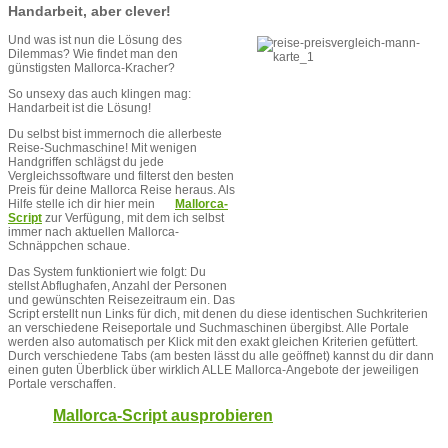
Handarbeit, aber clever!
Und was ist nun die Lösung des
Dilemmas? Wie findet man den
günstigsten Mallorca-Kracher?
So unsexy das auch klingen mag:
Handarbeit ist die Lösung!
Du selbst bist immernoch die allerbeste
Reise-Suchmaschine! Mit wenigen
Handgriffen schlägst du jede
Vergleichssoftware und filterst den besten
Preis für deine Mallorca Reise heraus. Als
Hilfe stelle ich dir hier mein
Mallorca-
Script
zur Verfügung, mit dem ich selbst
immer nach aktuellen Mallorca-
Schnäppchen schaue.
Das System funktioniert wie folgt: Du
stellst Abflughafen, Anzahl der Personen
und gewünschten Reisezeitraum ein. Das
Script erstellt nun Links für dich, mit denen du diese identischen Suchkriterien
an verschiedene Reiseportale und Suchmaschinen übergibst. Alle Portale
werden also automatisch per Klick mit den exakt gleichen Kriterien gefüttert.
Durch verschiedene Tabs (am besten lässt du alle geöffnet) kannst du dir dann
einen guten Überblick über wirklich ALLE Mallorca-Angebote der jeweiligen
Portale verschaffen.
Mallorca-Script ausprobieren